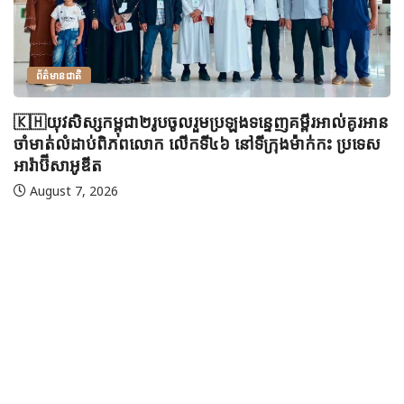
ព័ត៌មានជាតិ
🇰🇭យុវសិស្សកម្ពុជា២រូបចូលរួមប្រឡងទន្ទេញគម្ពីរអាល់គូរអាន
ចាំមាត់លំដាប់ពិភពលោក លើកទី៤៦ នៅទីក្រុងម៉ាក់កះ ប្រទេស
អារ៉ាប៊ីសាអូឌីត
August 7, 2026