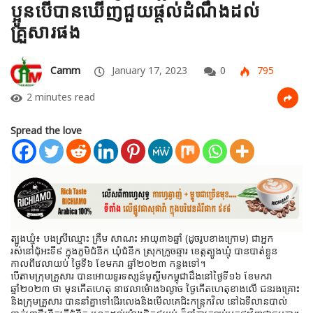
ប្អូនបើបានឃើញជួយផ្តល់ដំណឹងដល់
គ្រួសារផង
Camm
January 17, 2023
0
795
2 minutes read
Spread the love
ត្បូងឃ្មុំ៖ បងស្រីឈ្មោះ គ្រឹម សាណះ អាយុ៣៦ឆ្នាំ (ដូចរូបខាងក្រោម) ជាអ្នក
រស់នៅជុំអះទី៩ ក្នុងភូមិជំនីក ឃុំជំនីក ស្រុកក្រូចឆ្មារ ខេត្តត្បូងឃ្មុំ បានបាត់ខ្លួន
កាលពីវេលាយប់ ថ្ងៃទី៦ ខែមករា ឆ្នាំ២០២៣ កន្លងទៅ។
បើតាមក្រុមគ្រួសារ បានអោយទូរទស្សន៍មូស្លីមកម្ពុជាដឹងនៅថ្ងៃទី១៦ ខែមករា
ឆ្នាំ២០២៣ ថា មុនកើតហេតុ នាវេលាម៉ោង៦ល្ងាច ថ្ងៃកើតហេតុខាងលើ ជនរងគ្រោះ
និងក្រុមគ្រួសារ បាននាំគ្នាទៅដើរលេងនិងមើលគេជិះកន្ត្រកវិល នៅឯទីលានបាល់