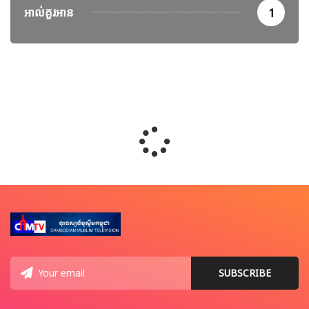
អាល់គួរអាន
1