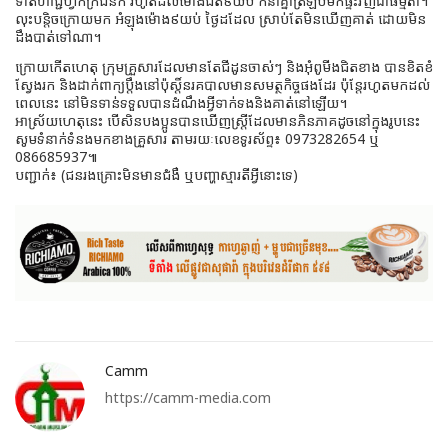
ទាត់ហាជ្ជីហ្វីកក្រីជំនីក រហូតដល់ម៉ោងជិត៩យប់ ក៏នាំគ្នាត្រឡប់មកផ្ទះវិញជាធម្មតា។
លុះបន្តិចក្រោយមក អំឡុងម៉ោង៩យប់ ថ្ងៃដដែល ស្រាប់តែមិនឃើញគាត់ ដោយមិន
ដឹងបាត់ទៅណា។
ក្រោយកើតហេតុ ក្រុមគ្រួសារដែលមានតែជីដូនចាស់ៗ និងអុំពូមីងជិតខាង បានខិតខំ
ស្វែងរក និងដាក់ពាក្យប្តឹងនៅប៉ុស្តិ៍នរគបាលមានសមត្ថកិច្ចផងដែរ ប៉ុន្តែរហូតមកដល់
ពេលនេះ នៅមិនទាន់ទទួលបានដំណឹងអ្វីទាក់ទងនិងគាត់នៅឡើយ។
អាស្រ័យហេតុនេះ បើសិនបងប្អូនបានឃើញស្ត្រីដែលមានភិនភាគដូចនៅក្នុងរូបនេះ
សូមទំនាក់ទំនងមកខាងគ្រួសារ តាមរយៈលេខទូរស័ព្ទ៖ 0973282654 ឬ
086685937៕
បញ្ជាក់៖ (ជនរងគ្រោះមិនមានជំងឺ ឬបញ្ហាស្មារតីអ្វីនោះទេ)
Camm
https://camm-media.com