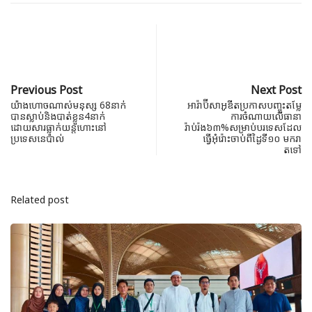
Previous Post
Next Post
យ៉ាងហោចណាស់មនុស្ស 68នាក់
អារ៉ាប៊ីសាអូឌីតប្រកាសបញ្ចុះតម្លែ
បានស្លាប់និងបាត់ខ្លួន4នាក់
ការចំណាយលើធានា
ដោយសារធ្លាក់យន្តហោះនៅ
រ៉ាប់រ៉ង៦៣%សម្រាប់បរទេសដែល
ប្រទេសនេប៉ាល់
ធ្វើអុំរ៉ោះចាប់ពីដ្ងៃទី១០ មករា
តទៅ
Related post