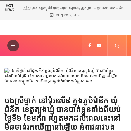
HOT
🇰🇭យុវសិស្សកម្ពុជា២រូបចូលរួមប្រឡងទន្ទេញគម្ពីរអាល់គូរអានចាំមាត់លំដាប់
NEWS
August 7, 2026
ពិភពលោក លើកទី៤៦ នៅទីក្រុងម៉ាក់កះ ប្រទេសអារ៉ាប៊ីសាអូឌីត
បងស្រីម្នាក់ នៅជុំអះទី៩ ក្នុងភូមិជំនីក ឃុំ
ជំនីក ខេត្តត្បូងឃ្មុំ បានបាត់ខ្លួនតាំងពីយប់
ថ្ងៃទី៦ ខែមករា រហូតមកដល់ពេលនេះនៅ
មិនទាន់រកឃើញនៅឡើយ អំពាវនាវបង