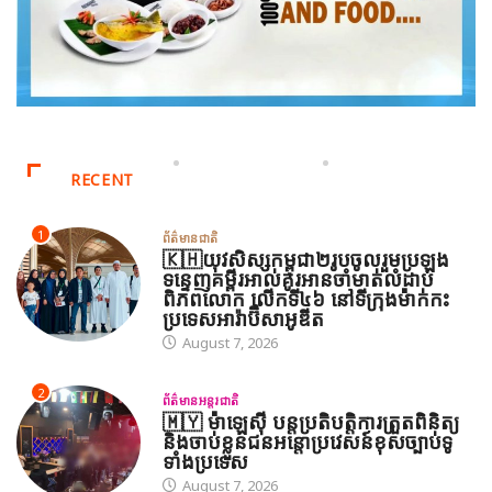
RECENT
1
ព័ត៌មានជាតិ
🇰🇭យុវសិស្សកម្ពុជា២រូបចូលរួមប្រឡង
ទន្ទេញគម្ពីរអាល់គូរអានចាំមាត់លំដាប់
ពិភពលោក លើកទី៤៦ នៅទីក្រុងម៉ាក់កះ
ប្រទេសអារ៉ាប៊ីសាអូឌីត
August 7, 2026
2
ព័ត៌មានអន្តរជាតិ
🇲🇾 ម៉ាឡេស៊ី បន្តប្រតិបត្តិការត្រួតពិនិត្យ
និងចាប់ខ្លួនជនអន្តោប្រវេសន៍ខុសច្បាប់ទូ
ទាំងប្រទេស
August 7, 2026