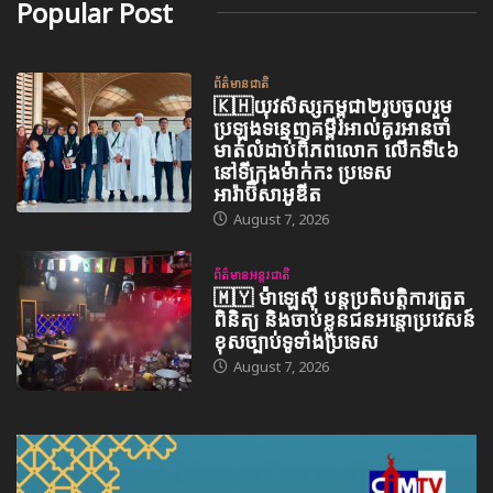
Popular Post
ព័ត៌មានជាតិ
🇰🇭យុវសិស្សកម្ពុជា២រូបចូលរួម
ប្រឡងទន្ទេញគម្ពីរអាល់គូរអានចាំ
មាត់លំដាប់ពិភពលោក លើកទី៤៦
នៅទីក្រុងម៉ាក់កះ ប្រទេស
អារ៉ាប៊ីសាអូឌីត
August 7, 2026
ព័ត៌មានអន្តរជាតិ
🇲🇾 ម៉ាឡេស៊ី បន្តប្រតិបត្តិការត្រួត
ពិនិត្យ និងចាប់ខ្លួនជនអន្តោប្រវេសន៍
ខុសច្បាប់ទូទាំងប្រទេស
August 7, 2026