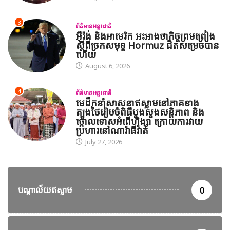
3
ព័ត៌មានអន្តរជាតិ
អ៊ីរ៉ង់ និងអាមេរិក អះអាងថាកិច្ចព្រមព្រៀង
ស្តីពីច្រកសមុទ្ទ Hormuz ជិតសម្រេចបាន
ហើយ
August 6, 2026
4
ព័ត៌មានអន្តរជាតិ
មេដឹកនាំសាសនាឥស្លាមនៅភាគខាង
ត្បូងថៃរៀបចំពិធីបួងសួងសន្តិភាព និង
ថ្កោលទោសអំពើហិង្សា ក្រោយការវាយ
ប្រហារនៅណារ៉ាធីវ៉ាត់
July 27, 2026
បណ្តាល័យឥស្លាម
0