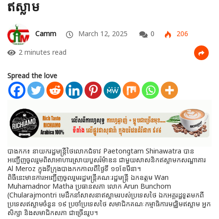
ឥស្លាម
Camm
March 12, 2025
0
206
2 minutes read
Spread the love
បាងកក៖ នាយករដ្ឋមន្រ្តីថៃលោកជំទាវ Paetongtarn Shinawatra បាន
អញ្ជើញចូលរួមពិសាអាហារស្រាយបួសរ៉ម៉ាឌន ជាមួយសាសនិកឥស្លាមកសណ្ឋាគារ
Al Meroz ក្នុងទីក្រុងបាងកកកាលពីថ្ងៃទី ១១ខែមីនា។
ពិធីនេះមានការអញ្ជើញចូលរួមរដ្ឋមន្ត្រីគណៈរដ្ឋមន្ត្រី ឯកឧត្តម Wan
Muhamadnor Matha ប្រធានសភា លោក Arun Bunchom
(Chularajmontri មេដឹកនាំសាសនាឥស្លាមរបស់ប្រទេសថៃ ឯកអគ្គរដ្ឋទូតមកពី
ប្រទេសឥស្លាមចំនួន ១៩ ប្រចាំប្រទេសថៃ សមាជិកគណៈកម្មាធិការមជ្ឈិមឥស្លាម អ្នក
សិក្សា និងសមាជិកសភា ជាច្រើនរូប។