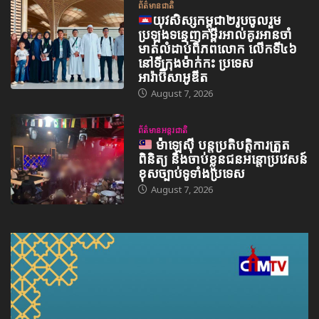
ព័ត៌មានជាតិ
យុវសិស្សកម្ពុជា២រូបចូលរួម
ប្រឡងទន្ទេញគម្ពីរអាល់គូរអានចាំ
មាត់លំដាប់ពិភពលោក លើកទី៤៦
នៅទីក្រុងម៉ាក់កះ ប្រទេស
អារ៉ាប៊ីសាអូឌីត
August 7, 2026
ព័ត៌មានអន្តរជាតិ
ម៉ាឡេស៊ី បន្តប្រតិបត្តិការត្រួត
ពិនិត្យ និងចាប់ខ្លួនជនអន្តោប្រវេសន៍
ខុសច្បាប់ទូទាំងប្រទេស
August 7, 2026