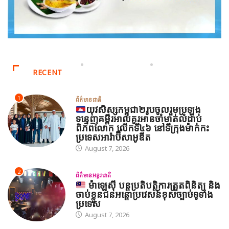
RECENT
1
ព័ត៌មានជាតិ
យុវសិស្សកម្ពុជា២រូបចូលរួមប្រឡង
ទន្ទេញគម្ពីរអាល់គូរអានចាំមាត់លំដាប់
ពិភពលោក លើកទី៤៦ នៅទីក្រុងម៉ាក់កះ
ប្រទេសអារ៉ាប៊ីសាអូឌីត
August 7, 2026
2
ព័ត៌មានអន្តរជាតិ
ម៉ាឡេស៊ី បន្តប្រតិបត្តិការត្រួតពិនិត្យ និង
ចាប់ខ្លួនជនអន្តោប្រវេសន៍ខុសច្បាប់ទូទាំង
ប្រទេស
August 7, 2026