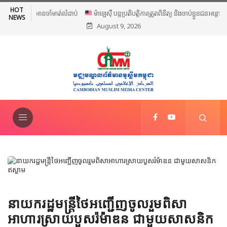
HOT
ម៉ាឡេស៊ី បន្តប្រតិបត្តិការត្រួតពិនិត្យ និងចាប់ខ្លួនជនអន្តោប្រវេសន៍ខុស
NEWS
August 9, 2026
ច្បាប់ទូទាំងប្រទេស
នាយករដ្ឋមន្រ្តីថៃអញ្ជើញចូលរួមពិសា
អាហារស្រាយបួសរ៉ម៉ាឌន ជាមួយសាសនិក