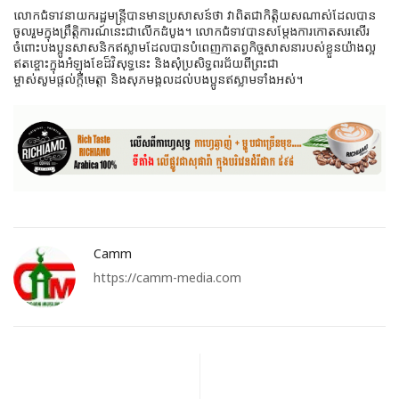
លោកជំទាវនាយក​រដ្ឋមន្ត្រី​បាន​មានប្រសាសន៍ថា វា​ពិតជា​កិត្តិយស​ណាស់​ដែល​បាន​
ចូលរួម​ក្នុង​ព្រឹត្តិការណ៍​នេះ​ជា​លើកដំបូង​។ លោកជំទាវបានសម្តែងការកោតសរសើរ
ចំពោះបងប្អូនសាសនិកឥស្លាមដែលបានបំពេញកាតព្វកិច្ចសាសនារបស់ខ្លួនយ៉ាងល្អ
ឥតខ្ចោះក្នុងអំឡុងខែដ៏វិសុទ្ធនេះ និងសុំប្រសិទ្ធពរជ័យពីព្រះជា
ម្ចាស់សូមផ្តល់ក្តីមេត្តា និងសុភមង្គលដល់បងប្អូនឥស្លាមទាំងអស់។
Camm
https://camm-media.com