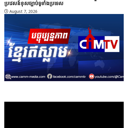
ប្រវេសន៍ខុសច្បាប់ទូទាំងប្រទេស
August 7, 2026