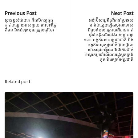
Previous Post
Next Post
ស្ពានខ្ពស់ជាងគេ នឹងបើកឲ្យឆ្លង
អារ៉ាប៊ីសាអូឌីតដឹកនាំប្រទេស
កាត់បណ្តោះអាសន្នរយៈពេល៧ថ្ងៃ
អារ៉ាប់ផ្សេងទៀតថ្កោលទោស
គឺមុន និងអំឡុងបុណ្យចូលឆ្នាំខ្មែរ
អ៊ីស្រាអែល ក្រោយពីបានកាត់
ផ្តាច់អគ្គិសនីនៅតំបន់ហ្គាហ្សា
ខណៈអង្គការសហប្រជាជាតិ និង
អង្គការមនុស្សធម៌ក៏បានថ្កោល
ទោសនូវទង្វើនេះថាជាការដាក់
ទណ្ឌកម្មទៅលើពលរដ្ឋស្លូតត្រង់
ខុសនិងច្បាប់អន្តរជាតិ
Related post