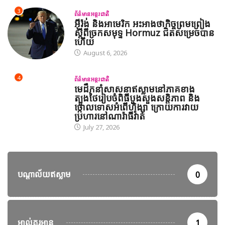
3
ព័ត៌មានអន្តរជាតិ
អ៊ីរ៉ង់ និងអាមេរិក អះអាងថាកិច្ចព្រមព្រៀង
ស្តីពីច្រកសមុទ្ទ Hormuz ជិតសម្រេចបាន
ហើយ
August 6, 2026
4
ព័ត៌មានអន្តរជាតិ
មេដឹកនាំសាសនាឥស្លាមនៅភាគខាង
ត្បូងថៃរៀបចំពិធីបួងសួងសន្តិភាព និង
ថ្កោលទោសអំពើហិង្សា ក្រោយការវាយ
ប្រហារនៅណារ៉ាធីវ៉ាត់
July 27, 2026
បណ្តាល័យឥស្លាម
0
អាល់គួរអាន
1