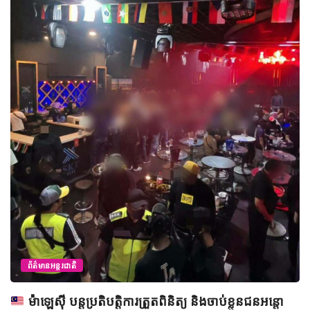
ព័ត៌មានអន្តរជាតិ
ម៉ាឡេស៊ី បន្តប្រតិបត្តិការត្រួតពិនិត្យ និងចាប់ខ្លួនជនអន្តោ