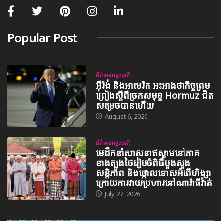
Popular Post
ព័ត៌មានអន្តរជាតិ
អ៊ីរ៉ង់ និងអាមេរិក អះអាងថាកិច្ចព្រម
ព្រៀងស្តីពីច្រកសមុទ្ទ Hormuz ជិត
សម្រេចបានហើយ
August 6, 2026
ព័ត៌មានអន្តរជាតិ
មេដឹកនាំសាសនាឥស្លាមនៅភាគ
ខាងត្បូងថៃរៀបចំពិធីបួងសួង
សន្តិភាព និងថ្កោលទោសអំពើហិង្សា
ក្រោយការវាយប្រហារនៅណារ៉ាធីវ៉ាត់
July 27, 2026