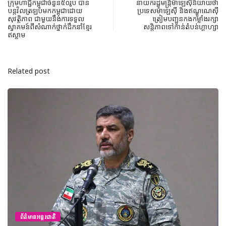
ក្រុមហាជ្ជីកម្ពុជាចំនួន៥០រូប បាន
នាយករដ្ឋមន្ត្រីម៉ាឡេស៊ីនិយាយថា
បន្តវិលត្រឡប់មកកម្ពុជាដោយ
ប្រទេសម៉ាឡេស៊ី និងឥណ្ឌូណេស៊ី
សុវត្ថិភាព ជាមួយនឹងការទទួល
ត្រៀមបញ្ជូនកងកម្លាំងរក្សា
ស្វាគមន៍ពីសំណាក់ថ្នាក់ដឹកនាំខ្មែរ
សន្តិភាពទៅកាន់តំបន់ហ្គាហ្សា
ឥស្លាម
Related post
ព័ត៌មានអន្តរជាតិ