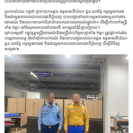
ដែលនាំអោយរងការរិះគន់ពីប្រជាពលរដ្ឋអ្នកលេងបណ្តាញសង្គម។
ប្រភពដដែល បន្តថា ភ្លាមៗឯកឧត្តម ឧត្តមសេនីយ៍ឯក ជួន ណារិន្ទ អគ្គស្នងការរង
និងជាស្នងការនគរបាលរាជធានីភ្នំពេញ បានបញ្ជាទៅលោកស្នងការរងទទួលការងារ
ចរាចរណ៍ និងលោកនាយការិយាល័យនគរបាលចរាចរណ៍ផ្លូវគោក ដើម្បីកោះហៅមន្រ្តី
ទាំង ២រូប នៅចំណុចគោលដៅខាងលើ មកសួរនាំជុំវិញបញ្ហានេះ។
ក្រោយសួរនាំ បច្ចុប្បន្នមន្រ្តីចរាចរណ៍និងមន្រ្តីជាប់កិច្ចសន្យាទាំង ២រូប ត្រូវផ្អាកការងារ
បណ្តោះអាសន្ន រង់ចាំសុំគោលការណ៍ និងបទបបញ្ជារបស់ឯកឧត្តម ឧត្តមសេនីយ៍ឯក
ជួន ណារិន្ទ អគ្គស្នងការរង និងជាស្នងការនគរបាលរាជធានីភ្នំពេញ ដើម្បីពិនិត្យ
សម្រេច៕