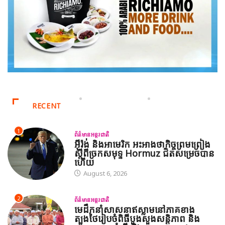
RECENT
1
ព័ត៌មានអន្តរជាតិ
អ៊ីរ៉ង់ និងអាមេរិក អះអាងថាកិច្ចព្រមព្រៀង
ស្តីពីច្រកសមុទ្ទ Hormuz ជិតសម្រេចបាន
ហើយ
August 6, 2026
2
ព័ត៌មានអន្តរជាតិ
មេដឹកនាំសាសនាឥស្លាមនៅភាគខាង
ត្បូងថៃរៀបចំពិធីបួងសួងសន្តិភាព និង