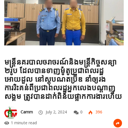
មន្ត្រីនគរបាលចរាចរណ៍និងមន្ត្រីកិច្ចសន្យា
២រូប ដែលបានទាញម៉ូតូប្រជាពលរដ្ឋ
អោយដួល នៅស្តុបណតប៊្រីឌ នាំឲ្យរង
ការរិះគន់ពីប្រជាពលរដ្ឋអ្នកលេងបណ្តាញ
សង្គម ត្រូវបានដាក់ពិន័យផ្អាកការងារហើយ
Camm
July 2, 2024
0
396
1 minute read