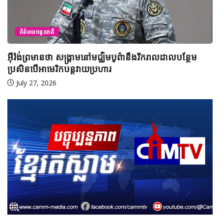
ព័ត៌មានអន្តរជាតិ
អ៊ីរ៉ង់ និងអាមេរិក អះអាងថាកិច្ចព្រមព្រៀងស្តីពីច្រកសមុ
ន្ថែម
Hormuz ជិតសម្រេចបានហើយ
August 6, 2026