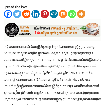
Spread the love
មន្ត្រីនគរបាលចរាចរណ៍និងមន្ត្រីកិច្ចសន្យា ២រូប ដែលបានទាញម៉ូតូប្រជាពលរដ្ឋ
អោយដួល នៅស្តុបណតប៊្រីឌ ផ្លូវ២០០៤ ខណ្ឌសែនសុខ ត្រូវបានស្នងការដ្ឋាន
នគរបាលរាជធានីភ្នំពេញផ្អាកការងារបណ្តោះអាសន្ន
រង់ចាំគោលការណ៍ដើម្បីវិធានការ
បន្ត។យោងតាមការបង្ហោះផ្សាយដោយ ស្នងការដ្ឋាននគរបាលរាជធានីភ្នំពេញ លើ
ហ្វេសប៊ុកផេកផ្លូវការរបស់ខ្លួន នៅថ្ងៃទី២ ខែកក្កដា ឆ្នាំ២០២៤ បានអោយដឹងថា
ស្នងការដ្ឋាននគរបាលរាជធានីភ្នំពេញ នៅថ្ងៃទី២ ខែកក្កដា ឆ្នាំ២០២៤ បាន
កោះហៅមន្រ្តីមន្ត្រីនគរបាលចរាចរណ៍និងមន្រ្តីកិច្ចសន្យា ២រូប ឈរជើងនៅគោលដៅ
ស្តុបណតប្រ៊ីឌ ផ្លូវ២០០៤ ខណ្ឌសែនសុខ មកសួរនាំ ក្រោយមានការផ្សព្វផ្សាយតាម
បណ្តាញសង្គម ដោយចោទថា បានកាក់ចាប់ចង្កូតម៉ូតូប្រជាពលរដ្ឋបណ្តាលអោយដួល