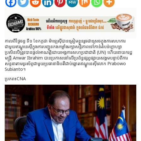
កាលពីថ្ងៃចន្ទ ទី១ ខែកក្កដា ម៉ាឡេស៊ីបានត្រៀមខ្លួនរួចជាស្រេចក្នុងការសហការ
ជាមួយឥណ្ឌូនេស៊ីក្នុងការបញ្ជូនកងកម្លាំងរក្សាសន្តិភាពទៅកាន់តំបន់ហ្គាហ្សា
ប្រសិនបើត្រូវបានផ្តល់អាណត្តិដោយអង្គការសហប្រជាជាតិ (UN) ហើយនាយករដ្ឋ
មន្ត្រី Anwar Ibrahim បានប្រកាសនៅលើប្រព័ន្ធផ្សព្វផ្សាយសង្គមបន្ទាប់ពីការ
សន្ទនាតាមទូរស័ព្ទជាមួយប្រធានាធិបតីជាប់ឆ្នោតឥណ្ឌូនេស៊ីលោក Prabowo
Subianto។
ប្រភព៖CNA