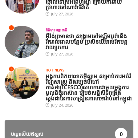
ថ្កោលទោសអំពើហិង្សា ក្រោយការវាយ
ប្រហារនៅណារ៉ាធីវ៉ាត់
July 27, 2026
3
ព័ត៌មានអន្តរជាតិ
អ៊ីរ៉ង់ព្រមានថា សង្គ្រាមនៅមជ្ឈិមបូព៌ានឹង
រីករាលដាលបន្ថែម ប្រសិនបើអាមេរិកបន្ត
វាយប្រហារ
July 27, 2026
4
HOT NEWS
អង្គការពិភពលោកអ៊ីស្លាម សម្រាប់ការអប់រំ
វិទ្យាសាស្ត្រ និងវប្បធម៌ហៅ
កាត់ថា(ICESCO)សហការជាមួយអង្គការ
មូលនិធិអាស៊ាន រៀបចំសន្និសីទពង្រឹង
ស្តង់ដានៃការបង្រៀនភាសាអារ៉ាប់នៅកម្ពុជា
July 24, 2026
បណ្តាល័យឥស្លាម
0