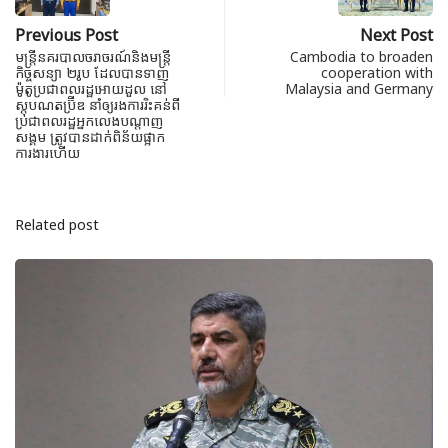
Previous Post
Next Post
មន្ត្រីនគរបាលចរាចរណ៍និងមន្ត្រី
Cambodia to broaden
កិច្ចសន្យា ២រូប ដែលបានទាញ
cooperation with
ម៉ូតូប្រជាពលរដ្ឋអោយដួល នៅ
Malaysia and Germany
ស្តុបណតប៊្រីឌ នាំឲ្យរងការរិះគន់ពី
ប្រជាពលរដ្ឋអ្នកលេងបណ្តាញ
សង្គម ត្រូវបានដាក់ពិន័យផ្អាក
ការងារហើយ
Related post