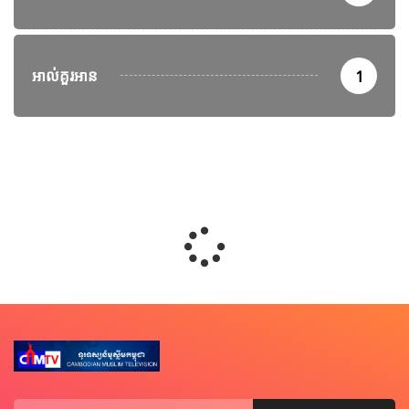
អាល់គួរអាន
1