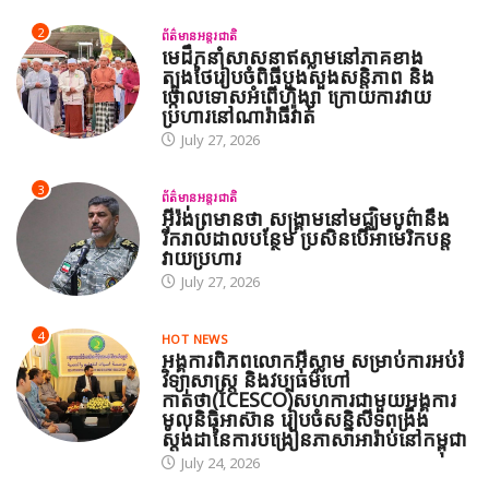
2
ព័ត៌មានអន្តរជាតិ
មេដឹកនាំសាសនាឥស្លាមនៅភាគខាង
ត្បូងថៃរៀបចំពិធីបួងសួងសន្តិភាព និង
ថ្កោលទោសអំពើហិង្សា ក្រោយការវាយ
ប្រហារនៅណារ៉ាធីវ៉ាត់
July 27, 2026
3
ព័ត៌មានអន្តរជាតិ
អ៊ីរ៉ង់ព្រមានថា សង្គ្រាមនៅមជ្ឈិមបូព៌ានឹង
រីករាលដាលបន្ថែម ប្រសិនបើអាមេរិកបន្ត
វាយប្រហារ
July 27, 2026
4
HOT NEWS
អង្គការពិភពលោកអ៊ីស្លាម សម្រាប់ការអប់រំ
វិទ្យាសាស្ត្រ និងវប្បធម៌ហៅ
កាត់ថា(ICESCO)សហការជាមួយអង្គការ
មូលនិធិអាស៊ាន រៀបចំសន្និសីទពង្រឹង
ស្តង់ដានៃការបង្រៀនភាសាអារ៉ាប់នៅកម្ពុជា
July 24, 2026