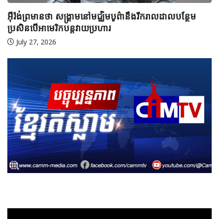
អ៊ីរ៉ង់ និងអាមេរិក អះអាងថាកិច្ចព្រមព្រៀងស្តីពីច្រកសមុទ្ទ
Hormuz ជិតសម្រេចបានហើយ
August 6, 2026