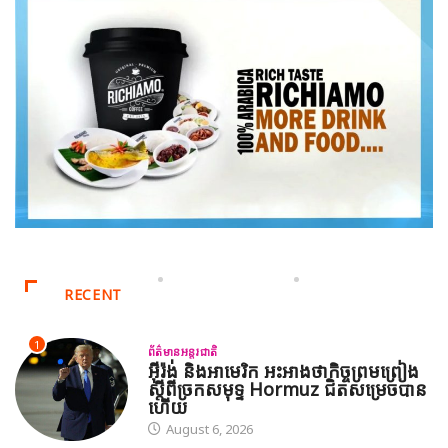
RECENT
1
ព័ត៌មានអន្តរជាតិ
អ៊ីរ៉ង់ និងអាមេរិក អះអាងថាកិច្ចព្រមព្រៀង
ស្តីពីច្រកសមុទ្ទ Hormuz ជិតសម្រេចបាន
ហើយ
August 6, 2026