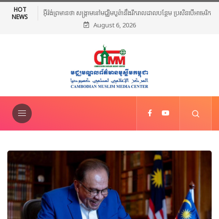
HOT
អ៊ីរ៉ង់ព្រមានថា សង្គ្រាមនៅមជ្ឈិមបូព៌ានឹងរីករាលដាលបន្ថែម ប្រសិនបើអាមេរិក
NEWS
August 6, 2026
បន្តវាយប្រហារ