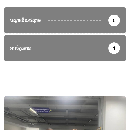
បណ្តាល័យឥស្លាម
0
អាល់គួរអាន
1