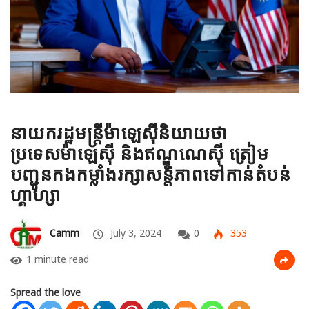
នាយករដ្ឋមន្ត្រីម៉ាឡេស៊ីនិយាយថា
ប្រទេសម៉ាឡេស៊ី និងឥណ្ឌូណេស៊ី ត្រៀម
បញ្ជូនកងកម្លាំងរក្សាសន្តិភាពទៅកាន់តំបន់
ហ្គាហ្សា
Camm
July 3, 2024
0
353
1 minute read
Spread the love