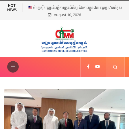
HOT
អ៊ីរ៉ង់ និងអាមេរិក អះអាងថាកិច្ចព្រមព្រៀងស្តីពីច្រកសមុទ្ទ Hormuz ជិត
NEWS
August 10, 2026
សម្រេចបានហើយ