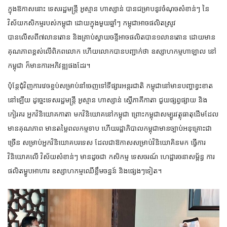
ក្នុងឱកាសនោះ ទេសរដ្ឋមន្ត្រី អូស្មាន ហាស្សាន់ បានជម្រាបនូវចំណុចសំខាន់ៗ នៃ
វិស័យកសិកម្មរបស់កម្ពុជា ដោយក្នុងមួយឆ្នាំៗ កម្ពុជាអាចផលិតស្រូវ
បានលើសពី៧លានតោន និងគ្រាប់ស្វាយចន្ទីអាចផលិតបាន១លានតោន ដោយមាន
គុណភាពខ្ពស់លើពិភពលោក ហើយលោកបានបញ្ជាក់ថា ឧស្សាហកម្ម​ហាឡាល​ នៅ
កម្ពុជា ក៏មាន​ការ​អភិវឌ្ឍ​ផងដែរ។
ប៉ុន្តែជុំវិញការវេចខ្ចប់សម្រាប់នាំចេញទៅទីផ្សារអន្តរជាតិ កម្ពុជានៅមានបញ្ហាខ្វះខាត
នៅឡើយ ដូច្នេះទេសរដ្ឋមន្ត្រី អូស្មាន ហាស្សាន់ ស្នើភាគីកាតា ជួយផ្សព្វផ្សាយ និង
កៀរគរ អ្នកវិនិយោគកាតា មកវិនិយោគនៅកម្ពុជា ព្រោះកម្ពុជាសម្បូរវត្ថុធាតុដើមដែល
មានគុណភាព មានតម្លៃពលកម្មទាប ហើយរដ្ឋាភិបាលកម្ពុជាមានច្បាប់អនុគ្រោះជា
ច្រើន សម្រាប់អ្នកវិនិយោគបរទេស ដែលជាឱកាសសម្រាប់វិនិយោគិនមក ធ្វើការ
វិនិយោគលើ វិស័យសំខាន់ៗ មានដូចជា កសិកម្ម ទេសចរណ៍ ហេដ្ឋារចនាសម្ព័ន្ធ ការ
ផលិតម្ហូបអាហារ ឧស្សាហកម្មឈើខ្លឹមចន្នន៍ និងផ្សេងៗទៀត។