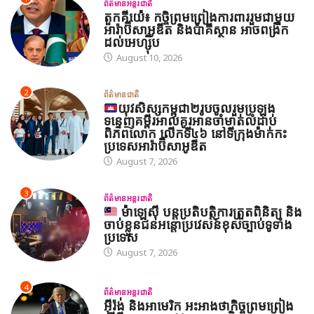
ព័ត៌មានអន្តរជាតិ
តួកគីយ៉េ៖ កចិ្ចព្រមព្រៀងការពាររួមជាមួយ
អារ៉ាប៊ីសាអូឌីត និងប៉ាគីស្ថាន អាចពង្រីក
ដល់អេហ្ស៊ីប
August 10, 2026
2
ព័ត៌មានជាតិ
យុវសិស្សកម្ពុជា២រូបចូលរួមប្រឡង
ទន្ទេញគម្ពីរអាល់គូរអានចាំមាត់លំដាប់
ពិភពលោក លើកទី៤៦ នៅទីក្រុងម៉ាក់កះ
ប្រទេសអារ៉ាប៊ីសាអូឌីត
August 7, 2026
3
ព័ត៌មានអន្តរជាតិ
ម៉ាឡេស៊ី បន្តប្រតិបត្តិការត្រួតពិនិត្យ និង
ចាប់ខ្លួនជនអន្តោប្រវេសន៍ខុសច្បាប់ទូទាំង
ប្រទេស
August 7, 2026
4
ព័ត៌មានអន្តរជាតិ
អ៊ីរ៉ង់ និងអាមេរិក អះអាងថាកិច្ចព្រមព្រៀង