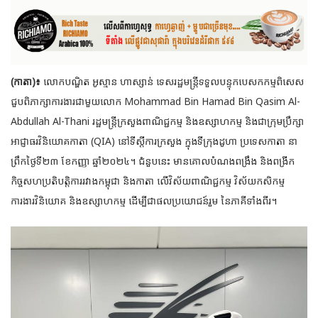
(កាតា)៖
លោកបណ្ឌិត អូស្មាន ហាស្សាន់ ទេសរដ្ឋមន្ត្រីទទួលបន្ទុកបេសកកម្មពិសេស
ជួបពិភាក្សាការងារជាមួយលោក Mohammad Bin Hamad Bin Qasim Al-
Abdullah Al-Thani រដ្ឋមន្រ្តីក្រសួងពាណិជ្ជកម្ម និង
ឧស្សាហកម្ម និងជាក្រុមប្រឹក្សា
អាជ្ញាធរវិនិយោគកាតា (QIA) នៅទីស្តីការក្រសួង ក្នុងទីក្រុងដូហា ប្រទេសកាតា នា
ព្រឹកថ្ងៃទី២៣ ខែកញ្ញា ឆ្នាំ២០២៤។ ជំនួបនេះ មានគោលបំណងពង្រឹង និងពង្រីក
កិច្ចសហប្រតិបត្តិការរវាងកម្ពុជា និងកាតា លើវិស័យពាណិជ្ជកម្ម វិស័យកសិកម្ម
ការងារវិនិយោគ និងឧស្សាហកម្ម ដើម្បីជាផលប្រយោជន៍រួម នៃភាគីទាំងពីរ។