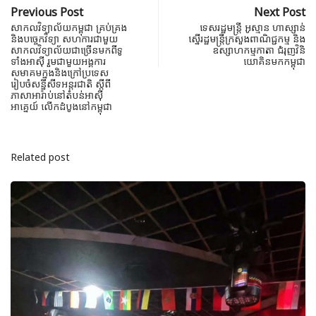
Previous Post
Next Post
សាកលវិទ្យាល័យកម្ពុជា គ្រប់គ្រង
ទេសរដ្ឋមន្ដ្រី អូស្មាន ហាស្សាន់
និងបច្ចេកវិទ្យា សហការជាមួយ
ស្នើរដ្ឋមន្រ្តីក្រសួងពាណិជ្ជកម្ម និង
សាកលវិទ្យាល័យជាច្រើនមកពីទូ
ឧស្សាហកម្មកាតា ជំរុញវិនិ
ទាំងអាស៊ី រួមជាមួយអង្គការ
យោគិនមកកម្ពុជា
សមាគមក្នុងនិងក្រៅប្រទេស
រៀបចំសន្និសីទអន្តរជាតិ ស្តីពី
ភាសាអារ៉ាប់នៅតំបន់អាស៊ី
អាគ្នេយ៍ លើកដំបូងនៅកម្ពុជា
Related post