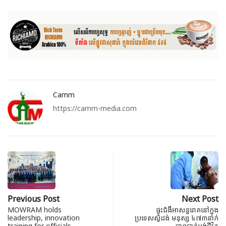
Camm
https://camm-media.com
Previous Post
Next Post
MOWRAM holds
ផ្ទុះជំងឺអាសន្នរោគនៅក្នុង
leadership, innovation
ប្រទេសស៊ូដង់ មនុស្ស ៤៧៣នាក់
training for officials
បានបាត់បង់ជីវិត