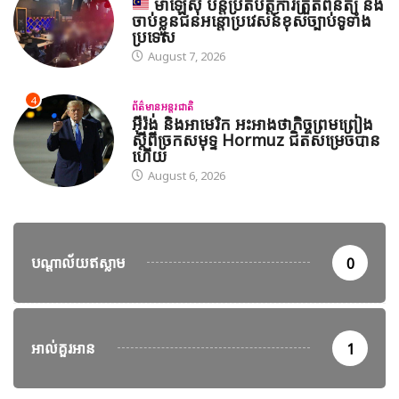
ម៉ាឡេស៊ី បន្តប្រតិបត្តិការត្រួតពិនិត្យ និង
ចាប់ខ្លួនជនអន្តោប្រវេសន៍ខុសច្បាប់ទូទាំង
ប្រទេស
August 7, 2026
4
ព័ត៌មានអន្តរជាតិ
អ៊ីរ៉ង់ និងអាមេរិក អះអាងថាកិច្ចព្រមព្រៀង
ស្តីពីច្រកសមុទ្ទ Hormuz ជិតសម្រេចបាន
ហើយ
August 6, 2026
បណ្តាល័យឥស្លាម
0
អាល់គួរអាន
1