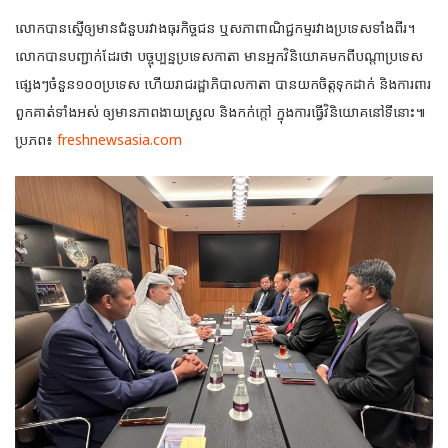
លោកបានស្នើឲ្យមានជំនួបរវាងធុរកិច្ចជន ឬសភាពាណិជ្ជកម្មរវាងប្រទេសទាំងពីរ។
លោកបានបញ្ជាក់ដែរថា បច្ចុប្បន្នប្រទេសកាតា មានអ្នកវិនិយោគមកពីបណ្តាប្រទេស
ផ្សេងៗចំនួន១០០ប្រទេស ហើយរាជរដ្ឋាភិបាលកាតា បានយកចិត្តទុកដាក់ និងការពារ
ពួកគាត់ទាំងអស់ ឲ្យមានភាពងាយស្រួល និងកក់ក្តៅ ក្នុងការធ្វើវិនិយោគនៅទីនោះ៕
ប្រភព៖
freshnewsasia.com