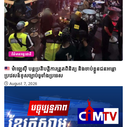
ព័ត៌មានអន្តរជាតិ
តួកគីយ៉េ៖ កចិ្ចព្រមព្រៀងការពាររួមជាមួយអារ៉ាប៊ីសាអូឌីត
និងប៉ាគីស្ថាន អាចពង្រីកដល់អេហ្ស៊ីប
August 10, 2026