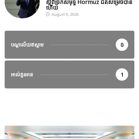
ស្តីពីច្រកសមុទ្ទ Hormuz ជិតសម្រេចបាន
ហើយ
August 6, 2026
បណ្តាល័យឥស្លាម
0
អាល់គួរអាន
1