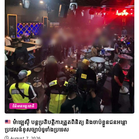
ព័ត៌មានអន្តរជាតិ
តួកគីយ៉េ៖ កចិ្ចព្រមព្រៀងការពាររួមជាមួយអារ៉ាប៊ីសាអូឌីត
និងប៉ាគីស្ថាន អាចពង្រីកដល់អេហ្ស៊ីប
August 10, 2026