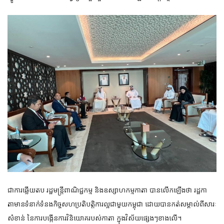
ជាការឆ្លើយតប រដ្ឋមន្ត្រីពាណិជ្ជកម្ម និងឧស្សាហកម្មកាតា បានលើកឡើងថា រដ្ឋកា
តាមានទំនាក់ទំនងកិច្ចសហប្រតិបត្តិការល្អជាមួយកម្ពុជា ដោយបានកត់សម្គាល់ពីសារៈ
សំខាន់ នៃការបង្កើនការវិនិយោគរបស់កាតា ក្នុងវិស័យផ្សេងៗខាងលើ។