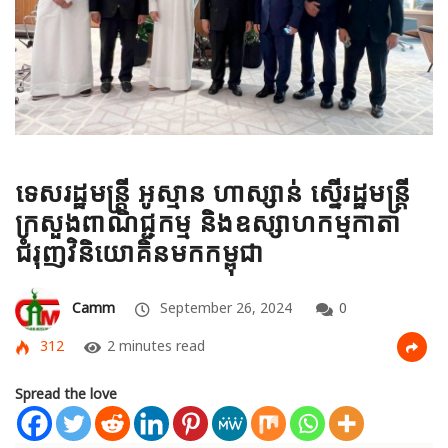
ទេសរដ្ឋមន្ដ្រី អូស្មាន ហាស្សាន់ ស្នើរដ្ឋមន្រ្តី
ក្រសួងពាណិជ្ជកម្ម និងឧស្សាហកម្មកាតា
ជំរុញវិនិយោគិនមកកម្ពុជា
Camm
September 26, 2024
0
312
2 minutes read
Spread the love