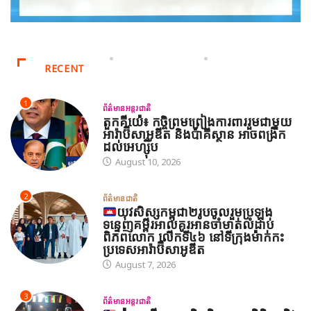
RECENT
1
ព័ត៌មានអន្តរជាតិ
តួកគីយ៉េ៖ កចិ្ចព្រមព្រៀងការពាររួមជាមួយ
អារ៉ាប៊ីសាអូឌីត និងប៉ាគីស្ថាន អាចពង្រីក
ដល់អេហ្ស៊ីប
August 10, 2026
2
ព័ត៌មានជាតិ
យុវសិស្សកម្ពុជា២រូបចូលរួមប្រឡង
ទន្ទេញគម្ពីរអាល់គូរអានចាំមាត់លំដាប់
ពិភពលោក លើកទី៤៦ នៅទីក្រុងម៉ាក់កះ
ប្រទេសអារ៉ាប៊ីសាអូឌីត
August 7, 2026
3
ព័ត៌មានអន្តរជាតិ