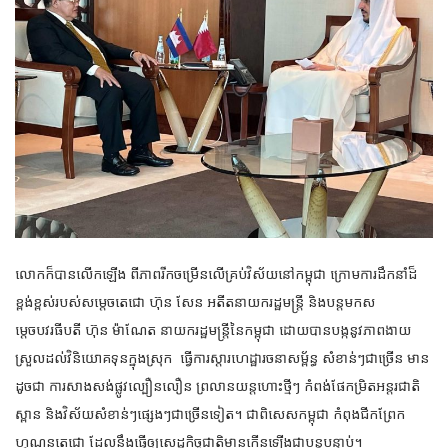
លោកក៏បានលើកឡើង ពីភាពរីកចម្រើនលើគ្រប់វិស័យនៅកម្ពុជា ក្រោមការដឹកនាំដ៏
ខ្ពង់ខ្ពស់របស់សម្តេចតេជោ ហ៊ុន សែន អតីតនាយករដ្ឋមន្ត្រី និងបន្តមកស
ម្តេចបវរធីបតី ហ៊ុន ម៉ាណែត នាយករដ្ឋមន្ត្រីនៃកម្ពុជា ដោយបានបង្កនូវភាពងាយ
ស្រួលដល់វិនិយោគទុនក្នុងស្រុក ធ្វើការស្ដារហេដ្ឋារចនាសម្ព័ន្ធ សំខាន់ៗជាច្រើន មាន
ដូចជា ការសាងសង់ផ្លូវល្បឿនលឿន ព្រលានយន្តហោះថ្មីៗ កំពង់ផែកម្រិតអន្តរជាតិ
ស្ពាន និងវិស័យសំខាន់ៗផ្សេងៗជាច្រើនទៀត។ ជាពិសេសកម្ពុជា កំពុងជីកព្រែក
ហ្វូណនតេជោ ដែលនឹងធ្វើឲ្យសេដ្ឋកិច្ចជាតិមានកើនឡើងជាបន្តបន្ទាប់។