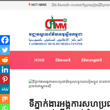
HOT NEWS
អ៊ីរ៉ង់ និងអាមេរិក អះអាងថាកិច្ចព្រមព្រៀងស្តីពី
HOME
ព័ត៌មានជាតិ
ព័ត៌មានអន្តរជាតិ
ទីភ្នាក់ងារអង្គការសហប្