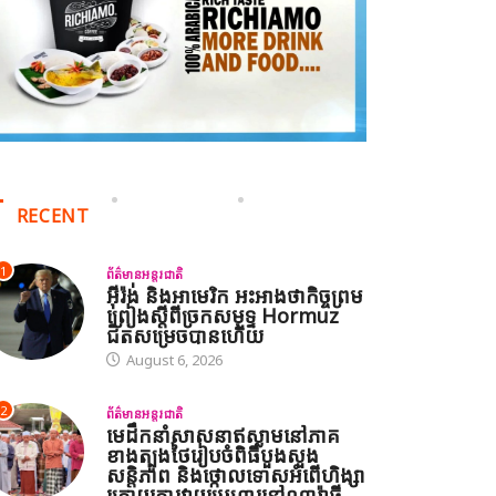
RECENT
1
ព័ត៌មានអន្តរជាតិ
អ៊ីរ៉ង់ និងអាមេរិក អះអាងថាកិច្ចព្រម
ព្រៀងស្តីពីច្រកសមុទ្ទ Hormuz
ជិតសម្រេចបានហើយ
August 6, 2026
2
ព័ត៌មានអន្តរជាតិ
មេដឹកនាំសាសនាឥស្លាមនៅភាគ
ខាងត្បូងថៃរៀបចំពិធីបួងសួង
សន្តិភាព និងថ្កោលទោសអំពើហិង្សា
ក្រោយការវាយប្រហារនៅណារ៉ាធី