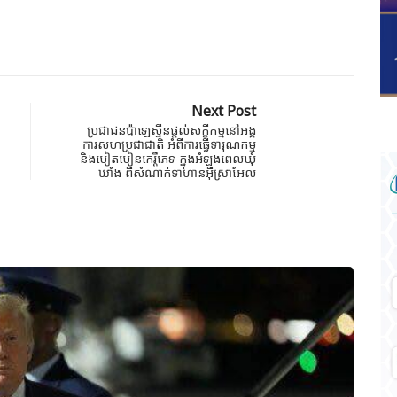
Next Post
ប្រជាជនប៉ាឡេស្ទីនផ្តល់សក្ខីកម្មនៅអង្គ
ការសហប្រជាជាតិ អំពីការធ្វើទារុណកម្ម
និងបៀតបៀនកេរ្តិ៍ភេទ ក្នុងអំឡុងពេលឃុំ
ឃាំង ពីសំណាក់ទាហានអ៊ីស្រាអែល