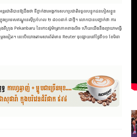
្តរជាតិបានឱ្យដឹងថា ទីភ្នាក់ងារអង្គការសហប្រជាតិទទួលបន្ទុកជនភៀសខ្លួន
ក្នុងប្រទេសឥណ្ឌូនេស៊ីប្រហែល ២ ៨០០នាក់ ជាថ្មី។ លោកបានបញ្ជាក់ថា ការ
ៅក្នុងទីក្រុង Pekanbaru នៃកោះស៊ូម៉ាត្រាភាគខាងលិច ហើយយើងនឹងព្យាយាមធ្វើ
ាច់ម្តងទៀត។ នេះបើយោងតាមសារព័ត៌មាន Reuter ចុះផ្សាយនៅថ្ងៃទី១១ ខែមិនា