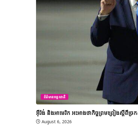
ព័ត៌មានអន្តរជាតិ
អ៊ីរ៉ង់ និងអាមេរិក អះអាងថាកិច្ចព្រមព្រៀងស្តី
August 6, 2026