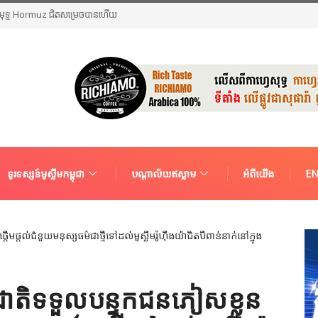
ច្រកសមុទ្ទ Hormuz ជិតសម្រេចបានហើយ
ទូរទស្សន៍មូស្លីមកម្ពុជា
បណ្តាល័យឥស្លាម
អំពីយើង
EN
រជាតិទទួលបន្ទុកជនភៀសខ្លួន