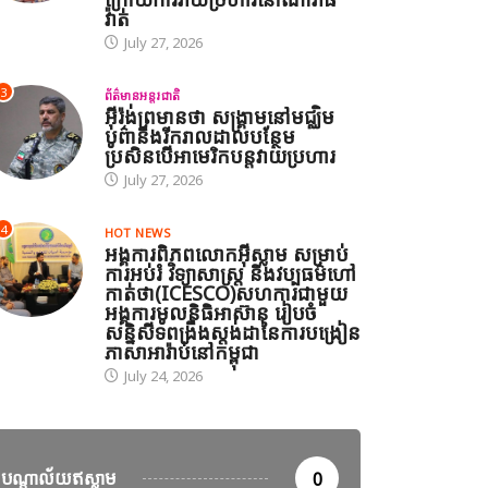
វ៉ាត់
July 27, 2026
3
ព័ត៌មានអន្តរជាតិ
អ៊ីរ៉ង់ព្រមានថា សង្គ្រាមនៅមជ្ឈិម
បូព៌ានឹងរីករាលដាលបន្ថែម
ប្រសិនបើអាមេរិកបន្តវាយប្រហារ
July 27, 2026
4
HOT NEWS
អង្គការពិភពលោកអ៊ីស្លាម សម្រាប់
ការអប់រំ វិទ្យាសាស្ត្រ និងវប្បធម៌ហៅ
កាត់ថា(ICESCO)សហការជាមួយ
អង្គការមូលនិធិអាស៊ាន រៀបចំ
សន្និសីទពង្រឹងស្តង់ដានៃការបង្រៀន
ភាសាអារ៉ាប់នៅកម្ពុជា
July 24, 2026
បណ្តាល័យឥស្លាម
0