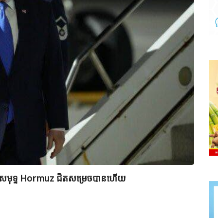
ព័ត៌ម
ពីច្រកសមុទ្ទ Hormuz ជិតសម្រេចបានហើយ
មេដឹកន
វាយប្រ
July 