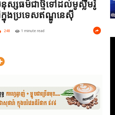
ុស្សធម៌ជាថ្មីទៅដល់មូស្លីមរ៉ូ
ក្នុងប្រទេសឥណ្ឌូនេស៊ី
248
1 minute read