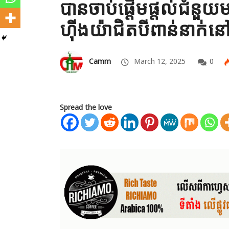
បានចាប់ផ្តើមផ្តល់ជំនួយមន
ហ៊ីងយ៉ាជិតបីពាន់នាក់នៅ
Camm
March 12, 2025
0
Spread the love