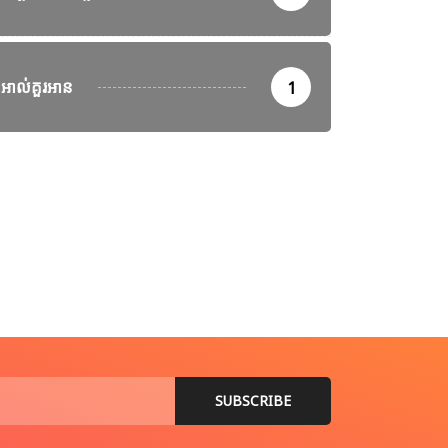
អាល់គួរអាន
1