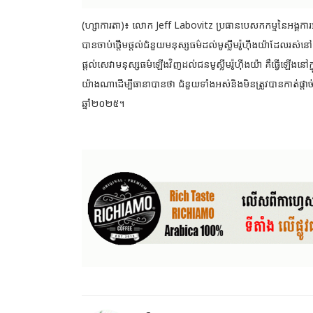
(ហ្សាការតា)៖ លោក Jeff Labovitz ប្រធានបេសកកម្មនៃអង្គការអន
បានចាប់ផ្តើមផ្តល់ជំនួយមនុស្សធម៌ដល់មូស្លីមរ៉ូហ៊ីងយ៉ាដែល
រស់នៅ
ផ្តល់សេវាមនុស្សធម៌ឡើងវិញដល់ជនមូស្លីមរ៉ូហ៊ីងយ៉ា គឺធ្វើឡើងន
យ៉ាងណាដើម្បីធានាបានថា ជំនួយទាំងអស់និងមិនត្រូវបានកាត់ផ្ត
ឆ្នាំ២០២៥។