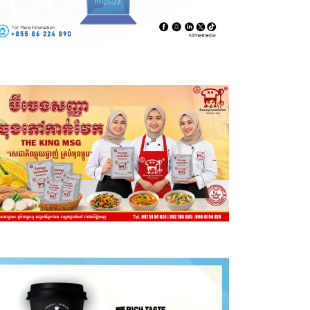
ានអន្តរជាតិ
ាំសាសនាឥស្លាមនៅភាគខាងត្បូងថៃរៀបចំពិធីបួងសួងសន្តិភាព និង
ហារនៅណារ៉ាធីវ៉ាត់
27, 2026