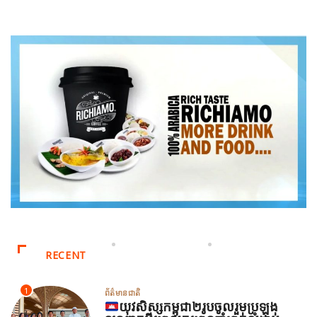
RECENT
1
ព័ត៌មានជាតិ
យុវសិស្សកម្ពុជា២រូបចូលរួមប្រឡង