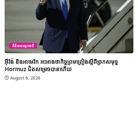
ព័ត៌មានជាតិ
យុវសិស្សកម្ពុជា២រូបចូលរួមប្រឡងទន្ទេញគម្ពីរអាល់គូរអានចាំ
មាត់លំដាប់ពិភពលោក លើកទី៤៦ នៅទីក្រុងម៉ាក់កះ ប្រទេស
អារ៉ាប៊ីសាអូឌីត
August 7, 2026