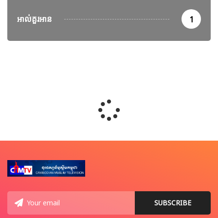
អាល់គួរអាន
1