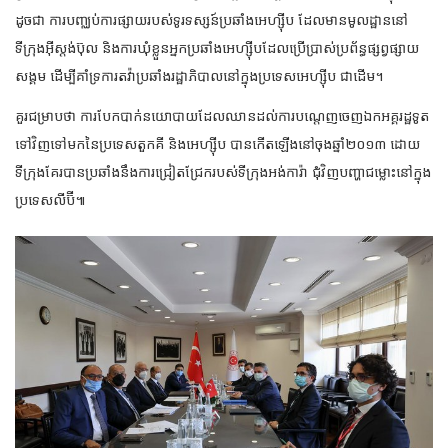
ដូចជា ការបញ្ឈប់ការផ្សាយរបស់ទូរទស្សន៍ប្រឆាំងអេហ្ស៊ីប ដែលមានមូលដ្ឋាននៅ
ទីក្រុងអ៊ីស្តង់ប៊ុល និងការឃុំខ្លួនអ្នកប្រឆាំងអេហ្ស៊ីបដែលប្រើប្រាស់ប្រព័ន្ធផ្សព្វផ្សាយ
សង្គម ដើម្បីគាំទ្រការតវ៉ាប្រឆាំងរដ្ឋាភិបាលនៅក្នុងប្រទេសអេហ្ស៊ីប ជាដើម។
គួរជម្រាបថា ការបែកបាក់នយោបាយដែលឈានដល់ការបណ្តេញចេញឯកអគ្គរដ្ឋទូត
ទៅវិញទៅមកនៃប្រទេសតួកគី និងអេហ្ស៊ីប បានកើតឡើងនៅចុងឆ្នាំ២០១៣ ដោយ
ទីក្រុងគែរបានប្រឆាំងនឹងការជ្រៀតជ្រែករបស់ទីក្រុងអង់ការ៉ា ជុំវិញបញ្ហាជម្លោះនៅក្នុង
ប្រទេសលីប៊ី៕