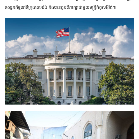
ទស្សនកិច្ចនៅទីក្រុងតេអេរ៉ង់ និងបានជួបពិភាក្សាជាមួយមន្ត្រីកំពូលអ៊ីរ៉ង់៕