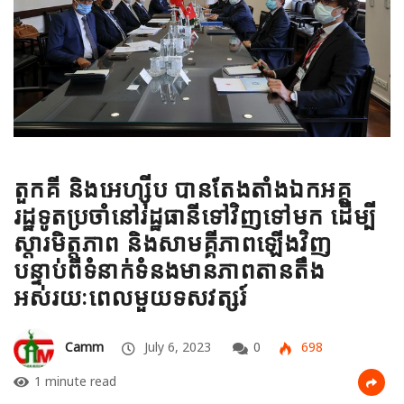
តួកគី និងអេហ្ស៊ីប បានតែងតាំងឯកអគ្គ
រដ្ឋទូតប្រចាំនៅរដ្ឋធានីទៅវិញទៅមក ដើម្បី
ស្តារមិត្តភាព និងសាមគ្គីភាពឡើងវិញ
បន្ទាប់ពីទំនាក់ទំនងមានភាពតានតឹង
អស់រយៈពេលមួយទសវត្សរ៍
Camm
July 6, 2023
0
698
1 minute read