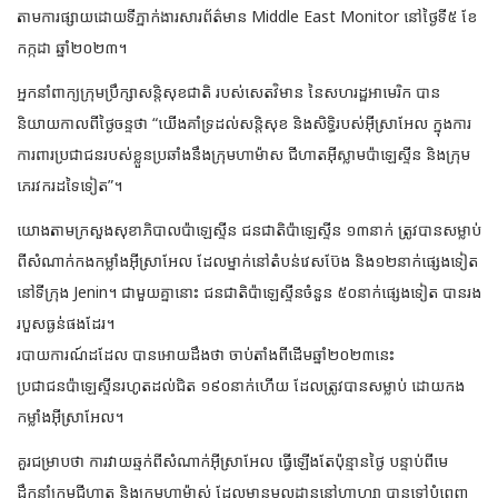
តាមការផ្សាយដោយទីភ្នាក់ងារសារព័ត៌មាន Middle East Monitor នៅថ្ងៃទី៥ ខែ
កក្កដា ឆ្នាំ២០២៣។
អ្នកនាំពាក្យក្រុមប្រឹក្សាសន្តិសុខជាតិ របស់សេតវិមាន នៃសហរដ្ឋអាមេរិក បាន
និយាយកាលពីថ្ងៃចន្ទថា “យើងគាំទ្រដល់សន្តិសុខ និងសិទ្ធិរបស់អ៊ីស្រាអែល ក្នុងការ
ការពារប្រជាជនរបស់ខ្លួនប្រឆាំងនឹងក្រុមហាម៉ាស ជីហាតអ៊ីស្លាមប៉ាឡេស្ទីន និងក្រុម
ភេរវករដទៃទៀត”។
យោងតាមក្រសួងសុខាភិបាលប៉ាឡេស្ទីន ជនជាតិប៉ាឡេស្ទីន ១៣នាក់ ត្រូវបានសម្លាប់
ពីសំណាក់កងកម្លាំងអ៊ីស្រាអែល ដែលម្នាក់នៅតំបន់វេសប៊ែង និង១២នាក់ផ្សេងទៀត
នៅទីក្រុង Jenin។ ជាមួយគ្នានោះ ជនជាតិប៉ាឡេស្ទីនចំនួន ៥០នាក់ផ្សេងទៀត បានរង
របួសធ្ងន់ផងដែរ។
របាយការណ៍ដដែល បានអោយដឹងថា ចាប់តាំងពីដើមឆ្នាំ២០២៣នេះ
ប្រជាជនប៉ាឡេស្ទីនរហូតដល់ជិត ១៩០នាក់ហើយ ដែលត្រូវបានសម្លាប់ ដោយកង
កម្លាំងអ៊ីស្រាអែល។
គួរជម្រាបថា ការវាយឆ្មក់ពីសំណាក់អ៊ីស្រាអែល ធ្វើឡើងតែប៉ុន្មានថ្ងៃ បន្ទាប់ពីមេ
ដឹកនាំក្រុមជីហាត និងក្រុមហាម៉ាស់ ដែលមានមូលដ្ឋាននៅហ្គាហ្សា បានទៅបំពេញ