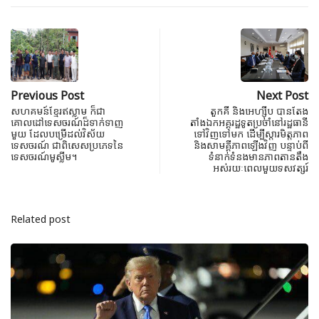
Previous Post
Next Post
សហគមន៍​ខ្មែរឥស្លាម​ ​ក៏ជា
តួកគី និងអេហ្ស៊ីប បានតែង
គោលដៅ​ទេសចរណ៍ដ៏ទាក់ទាញ
តាំងឯកអគ្គរដ្ឋទូតប្រចាំនៅរដ្ឋធានី
មួយ​ ដែល​បម្រេី​ដល់​វិស័យ
ទៅវិញទៅមក ដើម្បីស្តារមិត្តភាព
ទេសចរណ៍​ ជាពិសេស​ប្រភេទនៃ
និងសាមគ្គីភាពឡើងវិញ បន្ទាប់ពី
ទេសចរណ៍មូស្លីម។
ទំនាក់ទំនងមានភាពតានតឹង
អស់រយៈពេលមួយទសវត្សរ៍
Related post