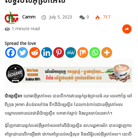
Camm
July 5, 2023
0
717
1 minute read
Spread the love
ប៉ាឡេស្ទីន៖
យោធាអ៊ីស្រាអែល បានបើកការវាយឆ្មក់ទ្រង់ទ្រាយធំ រយៈពេល២ថ្ងៃ នៅ
ទីក្រុង Jenin តំបន់វេសប៊ែង ទឹកដីប៉ាឡេស្ទីន ដែលកាន់កាប់ដោយអ៊ីស្រាអែល
បណ្តាលអោយជនជាតិប៉ាឡេស្ទីន ១៣នាក់ស្លាប់ និងរបួសរាប់រយនាក់។
ជុំវិញការវាយឆ្មក់របស់អ៊ីស្រាអែលទៅលើប៉ាឡេស្ទីន សហរដ្ឋអាមេរិក បានបង្ហាញការ
គាំទ្រដោយលើកឡើងថា ជាការគាំទ្រដល់សន្តិសុខ និងសិទ្ធិរបស់អ៊ីស្រាអែល។ នេះបើ