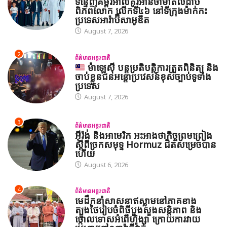
ទន្ទេញគម្ពីរអាល់គូរអានចាំមាត់លំដាប់
ពិភពលោក លើកទី៤៦ នៅទីក្រុងម៉ាក់កះ
ប្រទេសអារ៉ាប៊ីសាអូឌីត
August 7, 2026
2
ព័ត៌មានអន្តរជាតិ
ម៉ាឡេស៊ី បន្តប្រតិបត្តិការត្រួតពិនិត្យ និង
ចាប់ខ្លួនជនអន្តោប្រវេសន៍ខុសច្បាប់ទូទាំង
ប្រទេស
August 7, 2026
3
ព័ត៌មានអន្តរជាតិ
អ៊ីរ៉ង់ និងអាមេរិក អះអាងថាកិច្ចព្រមព្រៀង
ស្តីពីច្រកសមុទ្ទ Hormuz ជិតសម្រេចបាន
ហើយ
August 6, 2026
4
ព័ត៌មានអន្តរជាតិ
មេដឹកនាំសាសនាឥស្លាមនៅភាគខាង
ត្បូងថៃរៀបចំពិធីបួងសួងសន្តិភាព និង
ថ្កោលទោសអំពើហិង្សា ក្រោយការវាយ