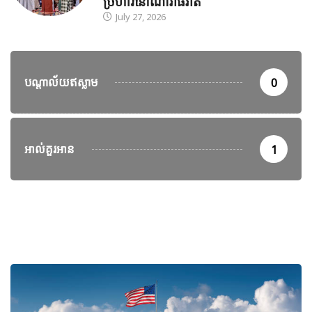
ប្រហារនៅណារ៉ាធីវ៉ាត់
July 27, 2026
បណ្តាល័យឥស្លាម
0
អាល់គួរអាន
1