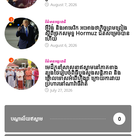
August 7, 2026
3
ព័ត៌មានអន្តរជាតិ
អ៊ីរ៉ង់ និងអាមេរិក អះអាងថាកិច្ចព្រមព្រៀង
ស្តីពីច្រកសមុទ្ទ Hormuz ជិតសម្រេចបាន
ហើយ
August 6, 2026
4
ព័ត៌មានអន្តរជាតិ
មេដឹកនាំសាសនាឥស្លាមនៅភាគខាង
ត្បូងថៃរៀបចំពិធីបួងសួងសន្តិភាព និង
ថ្កោលទោសអំពើហិង្សា ក្រោយការវាយ
ប្រហារនៅណារ៉ាធីវ៉ាត់
July 27, 2026
បណ្តាល័យឥស្លាម
0