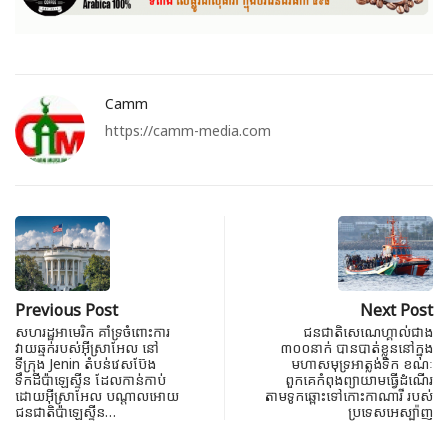
Camm
https://camm-media.com
Previous Post
Next Post
សហរដ្ឋអាមេរិក គាំទ្រចំពោះការ
ជនជាតិសេណេហ្គាល់ជាង
វាយឆ្មក់របស់អ៊ីស្រាអែល នៅ
៣០០នាក់ បានបាត់ខ្លួននៅក្នុង
ទីក្រុង Jenin តំបន់វេសប៊ែង
មហាសមុទ្រអាត្លង់ទិក ខណៈ
ទឹកដីប៉ាឡេស្ទីន ដែលកាន់កាប់
ពួកគេកំពុងព្យាយាមធ្វើដំណើរ
ដោយអ៊ីស្រាអែល បណ្តាលអោយ
តាមទូកឆ្ពោះទៅកោះកាណារី របស់
ជនជាតិប៉ាឡេស្ទីន…
ប្រទេសអេស្ប៉ាញ