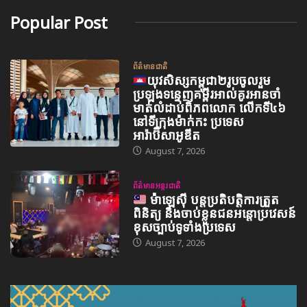
Popular Post
ព័ត៌មានជាតិ
យុវសិស្សកម្ពុជា២រូបចូលរួម
ប្រឡងទន្ទេញគម្ពីរអាល់គូរអានចាំ
មាត់លំដាប់ពិភពលោក លើកទី៤៦
នៅទីក្រុងម៉ាក់កះ ប្រទេស
អារ៉ាប៊ីសាអូឌីត
August 7, 2026
ព័ត៌មានអន្តរជាតិ
ម៉ាឡេស៊ី បន្តប្រតិបត្តិការត្រួត
ពិនិត្យ និងចាប់ខ្លួនជនអន្តោប្រវេសន៍
ខុសច្បាប់ទូទាំងប្រទេស
August 7, 2026