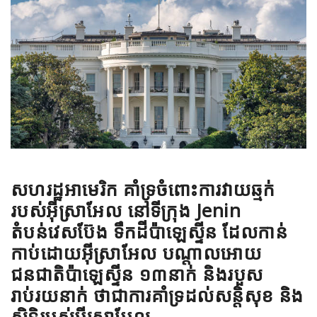
សហរដ្ឋអាមេរិក គាំទ្រចំពោះការវាយឆ្មក់
របស់អ៊ីស្រាអែល នៅទីក្រុង Jenin
តំបន់វេសប៊ែង ទឹកដីប៉ាឡេស្ទីន ដែលកាន់
កាប់ដោយអ៊ីស្រាអែល បណ្តាលអោយ
ជនជាតិប៉ាឡេស្ទីន ១៣នាក់ និងរបួស
រាប់រយនាក់ ថាជាការគាំទ្រដល់សន្តិសុខ និង
សិទ្ធិរបស់អ៊ីស្រាអែល