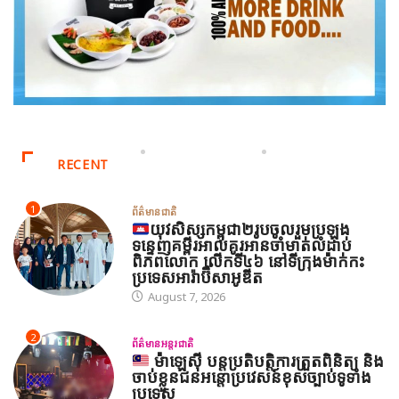
RECENT
1
ព័ត៌មានជាតិ
យុវសិស្សកម្ពុជា២រូបចូលរួមប្រឡង
ទន្ទេញគម្ពីរអាល់គូរអានចាំមាត់លំដាប់
ពិភពលោក លើកទី៤៦ នៅទីក្រុងម៉ាក់កះ
ប្រទេសអារ៉ាប៊ីសាអូឌីត
August 7, 2026
2
ព័ត៌មានអន្តរជាតិ
ម៉ាឡេស៊ី បន្តប្រតិបត្តិការត្រួតពិនិត្យ និង
ចាប់ខ្លួនជនអន្តោប្រវេសន៍ខុសច្បាប់ទូទាំង
ប្រទេស