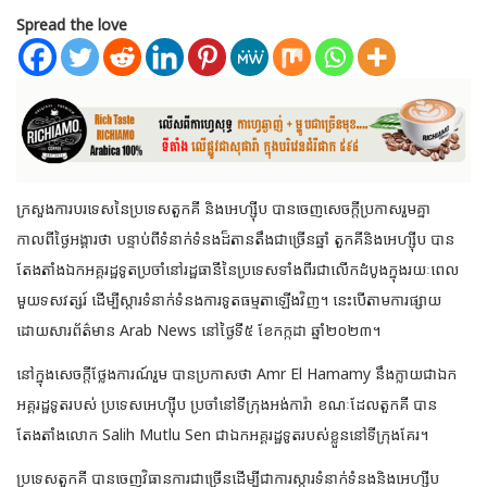
Spread the love
ក្រសួងការបរទេសនៃប្រទេសតួកគី និងអេហ្ស៊ីប បានចេញសេចក្តីប្រកាសរួមគ្នា
កាលពីថ្ងៃអង្គារថា បន្ទាប់ពីទំនាក់ទំនងដ៏តានតឹងជាច្រើនឆ្នាំ តួកគីនិងអេហ្ស៊ីប បាន
តែងតាំងឯកអគ្គរដ្ឋទូតប្រចាំនៅរដ្ឋធានីនៃប្រទេសទាំងពីរជាលើកដំបូង
ក្នុងរយៈពេល
មួយទសវត្សរ៍ ដើម្បីស្តារទំនាក់ទំនងការទូតធម្មតាឡើងវិញ។ នេះបើតាមការផ្សាយ
ដោយសារព័ត៌មាន Arab News នៅថ្ងៃទី៥ ខែកក្កដា ឆ្នាំ២០២៣។
នៅក្នុងសេចក្តីថ្លែងការណ៍រួម បានប្រកាសថា Amr El Hamamy នឹងក្លាយជាឯក
អគ្គរដ្ឋទូតរបស់ ប្រទេសអេហ្ស៊ីប ប្រចាំនៅទីក្រុងអង់ការ៉ា ខណៈដែលតួកគី បាន
តែងតាំងលោក Salih Mutlu Sen ជាឯកអគ្គរដ្ឋទូតរបស់ខ្លួននៅទីក្រុងគែរ។
ប្រទេសតួកគី បានចេញវិធានការជាច្រើនដើម្បីជាការស្តារទំនាក់ទំនងនិងអេហ្ស៊ីប