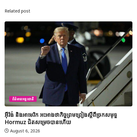
Related post
ព័ត៌មានជាតិ
យុវសិស្សកម្ពុជា២រូបចូលរួមប្រឡងទន្ទេញគម្ពីរអាល់គូរអានចាំ
មាត់លំដាប់ពិភពលោក លើកទី៤៦ នៅទីក្រុងម៉ាក់កះ ប្រទេស
អារ៉ាប៊ីសាអូឌីត
August 7, 2026