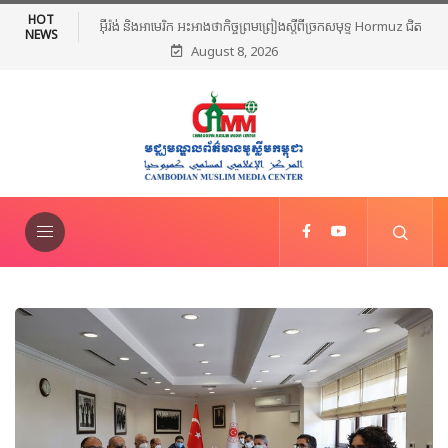
HOT
ាមេរិក អះអាងថាកិច្ចព្រមព្រៀងស្តីពីច្រកសមុទ្ទ Hormuz ជិត
មេដឹកនាំសាសនាឥស្លាមនៅភាគខាងត្បូ
NEWS
August 8, 2026
សម្រេចបានហើយ
ថ្កោលទោសអំពើហិង្សា ក្រោយក