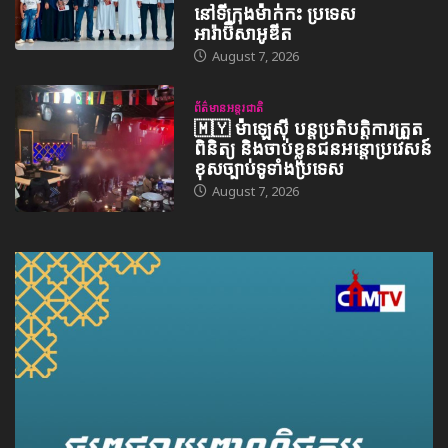
នៅទីក្រុងម៉ាក់កះ ប្រទេស
អារ៉ាប៊ីសាអូឌីត
August 7, 2026
ព័ត៌មានអន្តរជាតិ
🇲🇾 ម៉ាឡេស៊ី បន្តប្រតិបត្តិការត្រួត
ពិនិត្យ និងចាប់ខ្លួនជនអន្តោប្រវេសន៍
ខុសច្បាប់ទូទាំងប្រទេស
August 7, 2026