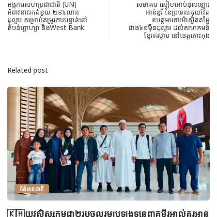
អង្គការសហប្រជាជាតិ (UN)
សមាគម សៀហអាប់ឌុលឡោះ
អំពាវនាវរកជំនួយ ២៩៤លាន
អាន់នូរី នៃប្រទេសគុយវ៉ែត
ដុល្លារ សម្រាប់តម្រូវការបន្ទាន់នៅ
ឧបត្ថមអគារម៉ាស្ជិតតម្លៃ
តំបន់ហ្គាហ្សា និងWest Bank
ជាង៤១ម៉ឺនដុល្លារ ដល់សហគមន៍
ខ្មែរឥស្លាម នៅខេត្តកោះកុង
Related post
ព័ត៌មានជាតិ
🇰🇭យុវសិស្សកម្ពុជា២រូបចូលរួមប្រឡងទន្ទេញគម្ពីរអាល់គូរអាន