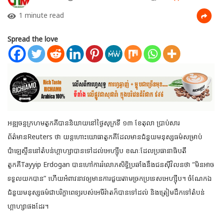
1 minute read
Spread the love
អឌ្ឍចន្ទក្រហមតួកគីបាននិយាយនៅថ្ងៃសុក្រទី ១៣ ខែតុលា ប្រាប់សារ
ព័ត៌មានReuters ថា យន្តហោះយោធាតួកគីដែលមានជំនួយមនុស្សធម៌សម្រាប់
ប៉ាឡេស្ទីននៅតំបន់ហ្គាហ្សាបានទៅដល់អេហ្ស៊ីប ខណៈដែលប្រធានាធិបតី
តួកគីTayyip Erdogan បានហៅការរំលោភសិទ្ធិប្រឆាំងនឹងជនស៊ីវិលនថា “មិនអាច
ទទួលយកបាន” ហើយអំពាវនាវឲ្យមានការជួយតាមច្រកប្រទេសអេហ្ស៊ីប។ ចំណែកឯ
ជំនួយមនុស្សធម៌ជាបរិក្ខាពេទ្យរបស់អេមីរ៉ាតក៏បានទៅដល់ និងត្រៀមដឹកទៅតំបន់
ហ្គាហ្សាផងដែរ។