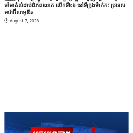
ចាំមាត់លំដាប់ពិភពលោក លើកទី៤៦ នៅទីក្រុងម៉ាក់កះ ប្រទេស
អារ៉ាប៊ីសាអូឌីត
August 7, 2026
🇲
ប្