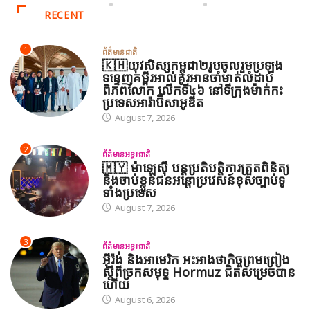
RECENT
1
ព័ត៌មានជាតិ
🇰🇭យុវសិស្សកម្ពុជា២រូបចូលរួមប្រឡង
ទន្ទេញគម្ពីរអាល់គូរអានចាំមាត់លំដាប់
ពិភពលោក លើកទី៤៦ នៅទីក្រុងម៉ាក់កះ
ប្រទេសអារ៉ាប៊ីសាអូឌីត
August 7, 2026
2
ព័ត៌មានអន្តរជាតិ
🇲🇾 ម៉ាឡេស៊ី បន្តប្រតិបត្តិការត្រួតពិនិត្យ
និងចាប់ខ្លួនជនអន្តោប្រវេសន៍ខុសច្បាប់ទូ
ទាំងប្រទេស
August 7, 2026
3
ព័ត៌មានអន្តរជាតិ
អ៊ីរ៉ង់ និងអាមេរិក អះអាងថាកិច្ចព្រមព្រៀង
ស្តីពីច្រកសមុទ្ទ Hormuz ជិតសម្រេចបាន
ហើយ
August 6, 2026