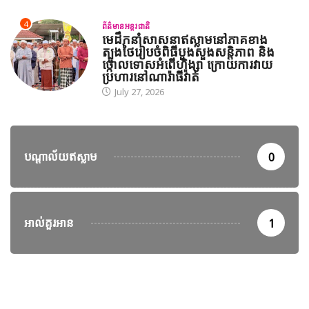
4
ព័ត៌មានអន្តរជាតិ
មេដឹកនាំសាសនាឥស្លាមនៅភាគខាង
ត្បូងថៃរៀបចំពិធីបួងសួងសន្តិភាព និង
ថ្កោលទោសអំពើហិង្សា ក្រោយការវាយ
ប្រហារនៅណារ៉ាធីវ៉ាត់
July 27, 2026
បណ្តាល័យឥស្លាម
0
អាល់គួរអាន
1