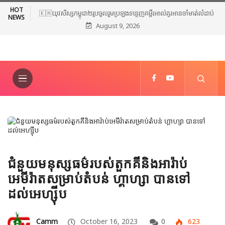
HOT
🇰🇭យុវសិស្សកម្ពុជា២រូបចូលរួមប្រឡងទន្ទេញគម្ពីរអាល់គូរអានចាំមាត់លំដាប់
NEWS
August 9, 2026
ពិភពលោក លើកទី៤៦ នៅទីក្រុងម៉ាក់កះ ប្រទេសអារ៉ាប៊ីសាអូឌីត
ជំនួយមនុស្សធម៌របស់តួកគីនិងអារ៉ាប់
អេមីរ៉ាតសម្រាប់តំបន់ ហ្គាហ្សា បានទៅ
ដល់អេហ្ស៊ីប
Camm
October 16, 2023
0
623