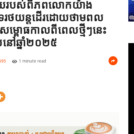
មួយរបស់ពិភពលោកយ៉ាង
េទរថយន្តដើរដោយថាមពល
់សម្ពោធកាលពីពេលថ្មីៗនេះ
ាស់នៅឆ្នាំ២០២៥
695
1 minute read