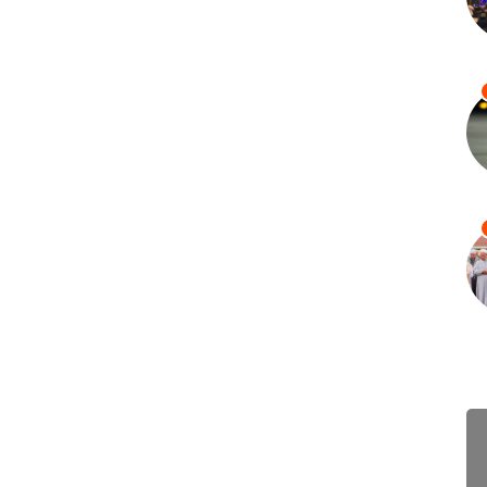
ព័ត៌ម