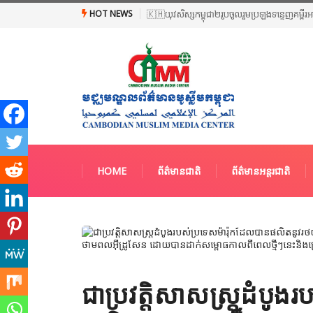
HOT NEWS
🇰🇭យុវសិស្សកម្ពុជា២រូបចូលរួមប្រឡងទន្ទេញគម្ពីរ
HOME
ព័ត៌មានជាតិ
ព័ត៌មានអន្តរជាតិ
ជាប្រវត្តិសាសស្ត្រដំបូ