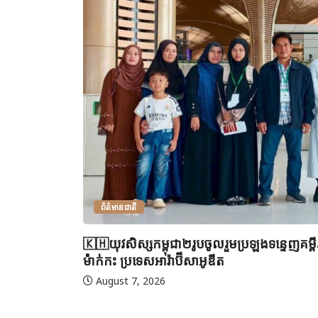
ព័ត៌មានជាតិ
🇰🇭យុវសិស្សកម្ពុជា២រូបចូលរួមប្រឡងទន្ទេញគម្
ម៉ាក់កះ ប្រទេសអារ៉ាប៊ីសាអូឌីត
August 7, 2026