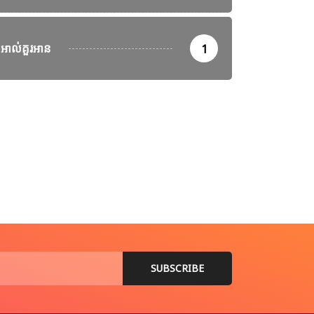
ាឡេស៊ី បន្តប្រតិបត្តិការត្រួតពិនិត្យ និងចាប់ខ្លួនជនអន្តោប្រវេសន៍ខុស
st 7, 2026
អាល់គួរអាន
1