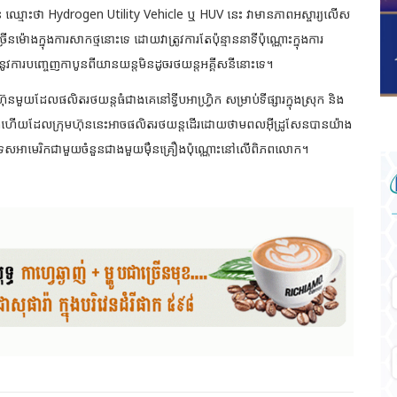
 ឈ្មោះថា Hydrogen Utility Vehicle ឬ HUV នេះ វាមានភាពអស្ចារ្យលើស
ងក្នុងការសាកថ្មនោះទេ ដោយវាត្រូវការតែប៉ុន្មាននាទីប៉ុណ្ណោះក្នុងការ
ស់នូវការបញ្ចេញកាបូនពីយានយន្តមិនដូចរថយន្តអគ្គីសនីនោះទេ។
៊ុនមួយដែលផលិតរថយន្តធំជាងគេនៅទ្វីបអាហ្រ្វិក សម្រាប់ទីផ្សារក្នុងស្រុក និង
ំបូងហើយដែលក្រុមហ៊ុននេះអាចផលិតរថយន្តដើរដោយថាមពលអ៊ីដ្រូសែនបានយ៉ាង
េសអាមេរិកជាមួយចំនួនជាងមួយមុឺនគ្រឿងប៉ុណ្ណោះនៅលើពិភពលោក។