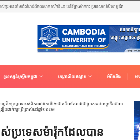
អាល់គូរអានចាំមាត់លំដាប់ពិភពលោក លើកទី៤៦ នៅទីក្រុងម៉ាក់កះ ប្រទេសអារ៉ាប៊ីសាអូឌីត
ទូរទស្សន៍មូស្លីមកម្ពុជា
បណ្តាល័យឥស្លាម
អំពីយើង
EN
ងរបស់ប្រទេសម៉ារ៉ុកដែលបាន