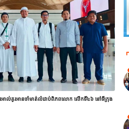
ពីរអាល់គូរអានចាំមាត់លំដាប់ពិភពលោក លើកទី៤៦ នៅទីក្រុង