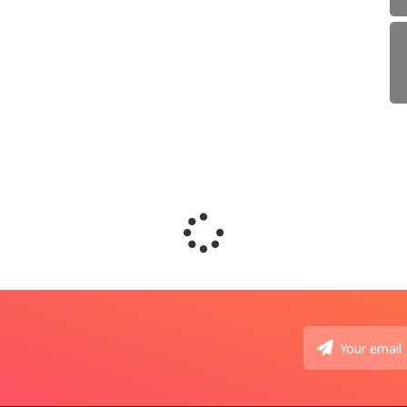
🇲🇾 ម៉
Augu