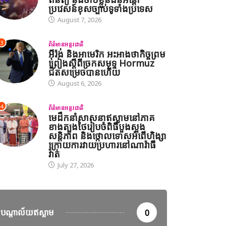
ប្រវេសន៍ខុសច្បាប់ទូទាំងប្រទេស
August 7, 2026
3
ព័ត៌មានអន្តរជាតិ
អ៊ីរ៉ង់ និងអាមេរិក អះអាងថាកិច្ចព្រម
ព្រៀងស្តីពីច្រកសមុទ្ទ Hormuz
ជិតសម្រេចបានហើយ
August 6, 2026
4
ព័ត៌មានអន្តរជាតិ
មេដឹកនាំសាសនាឥស្លាមនៅភាគ
ខាងត្បូងថៃរៀបចំពិធីបួងសួង
សន្តិភាព និងថ្កោលទោសអំពើហិង្សា
ក្រោយការវាយប្រហារនៅណារ៉ាធី
វ៉ាត់
July 27, 2026
ានអន្តរជាតិ
បណ្តាល័យឥស្លាម
0