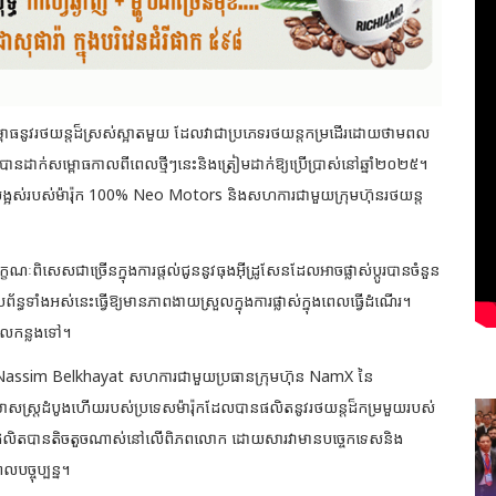
ោធនូវរថយន្តដ៏ស្រស់ស្អាតមួយ ដែលវាជាប្រភេទរថយន្តកម្រដើរដោយថាមពល
បានដាក់សម្ពោធកាលពីពេលថ្មីៗនេះ
និងត្រៀមដាក់ឱ្យប្រើប្រាស់នៅឆ្នាំ២០២៥។
ូងបង្អស់របស់ម៉ារ៉ុក 100% Neo Motors និងសហការជាមួយក្រុមហ៊ុនរថយន្ត
ពិសេសជាច្រើនក្នុងការផ្តល់ជូននូវធុងអ៊ីដ្រូសែនដែលអាចផ្លាស់ប្តូរបានចំនួន
ន្ធទាំងអស់នេះធ្វើឱ្យមានភាពងាយស្រួលក្នុងការផ្លាស់ក្នុងពេលធ្វើដំណើរ។
េលកន្លងទៅ។
ោក Nassim Belkhayat សហការជាមួយប្រធានក្រុមហ៊ុន NamX នៃ
សាសស្ត្រដំបូងហើយរបស់ប្រទេសម៉ារ៉ុកដែលបានផលិតនូវរថយន្តដ៏កម្រមួយរបស់
រផលិតបានតិចតួចណាស់នៅលើពិភពលោក ដោយសារវាមានបច្ចេកទេសនិង
ច្ចុប្បន្ន។