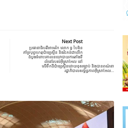
Next Post
ប្រធានាធិបតីអាមេរិក លោក ចូ បៃឌិន
គាំទ្របុព្វហេតុប៉ាឡេស្ទីន និងរិះគន់ជាលើក
ដំបូងចំពោះគោលនយោបាយការតាំងទី
លំនៅរបស់អ៊ីស្រាអែល នៅ
លើទឹកដីប៉ាឡេស្ទីនដោយខុសច្បាប់ និងបានពណ៌នា
រដ្ឋាភិបាលសម្ព័ន្ធភាពអ៊ីស្រាអែល…