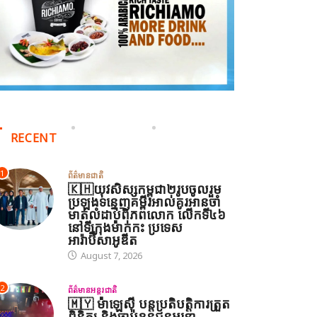
RECENT
1
ព័ត៌មានជាតិ
🇰🇭យុវសិស្សកម្ពុជា២រូបចូលរួម
ប្រឡងទន្ទេញគម្ពីរអាល់គូរអានចាំ
មាត់លំដាប់ពិភពលោក លើកទី៤៦
នៅទីក្រុងម៉ាក់កះ ប្រទេស
អារ៉ាប៊ីសាអូឌីត
August 7, 2026
2
ព័ត៌មានអន្តរជាតិ
🇲🇾 ម៉ាឡេស៊ី បន្តប្រតិបត្តិការត្រួត
ពិនិត្យ និងចាប់ខ្លួនជនអន្តោ