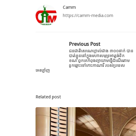
Camm
https://camm-media.com
Previous Post
ជនជាតិសេណេហ្គាល់ជាង ៣០០នាក់ បាន
បាត់ខ្លួននៅក្នុងមហាសមុទ្រអាត្លង់ទិក
ខណៈពួកគេកំពុងព្យាយាមធ្វើដំណើរតាម
ទូកឆ្ពោះទៅកោះកាណារី របស់ប្រទេស
អេស្ប៉ាញ
Related post