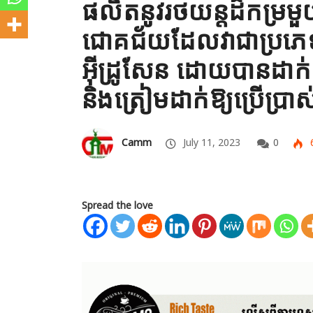
ផលិតនូវរថយន្តដ៏កម្រ
ជោគជ័យដែលវាជាប្រភ
អ៊ីដ្រូសែន ដោយបានដាក
និងត្រៀមដាក់ឱ្យប្រើប្រ
Camm
July 11, 2023
0
Spread the love