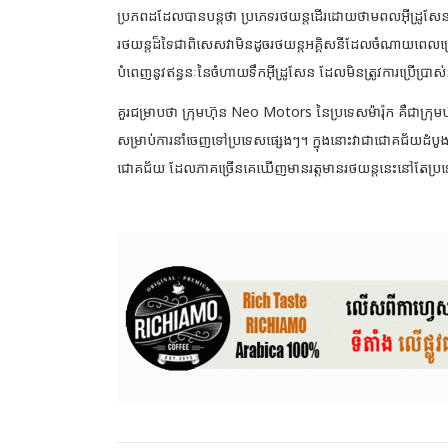
ប្រភពដដែលបានបន្តថា ប្រភេទរថយន្តដើរដោយថាមពលអ៊ីដ្រូសែន
រថយន្តដ៏ទៃជាពិសេសវាមិនដូចរថយន្តអគ្គិសនីដែលចំណាយពេលច្រើនម៉ោ
បំពេញនូវឥន្ធនៈនៃចំហាយទឹកអ៊ីដ្រូសែន ដែលមិនត្រូវការប្រើប្រា
គួរជម្រាបថា ក្រុមហ៊ុន Neo Motors នៃប្រទេសម៉ារ៉ុក គឺជាក្រុមហ
សម្រាប់ការនាំចេញទៅប្រទេសផ្សេងៗ។ ក្នុងនោះវាជាជោគជ័យដ
ជោគជ័យ ដែលភាគច្រើនគេឃើញមានរត្តមានរថយន្តនេះនៅតែប្រទ