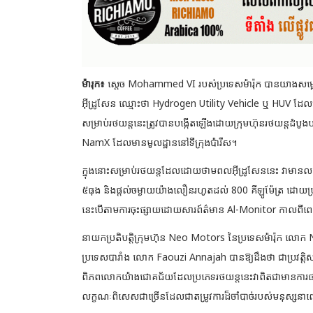
ម៉ារុក៖
ស្តេច Mohammed VI របស់ប្រទេសម៉ារ៉ុក បានយាងសម្ព
អ៊ីដ្រូសែន ឈ្មោះថា Hydrogen Utility Vehicle ឬ HUV ដែល
សម្រាប់រថយន្តនេះត្រូវបានបង្កើតឡើងដោយក្រុមហ៊ុនរថយន្តដំប
NamX ដែលមានមូលដ្ឋាននៅទីក្រុងប៉ារីស។
ក្នុងនោះសម្រាប់រថយន្តដែលដោយថាមពលអ៊ីដ្រូសែននេះ វាមានលក្ខណៈ
៥ធុង និងផ្តល់ចម្ងាយយ៉ាងលឿនរហូតដល់ 800 គីឡូម៉ែត្រ ដោយប្រព័
នេះបើតាមការចុះផ្សាយដោយសារព៍ត៌មាន Al-Monitor កាលពីព
នាយកប្រតិបត្តិក្រុមហ៊ុន Neo Motors នៃប្រទេសម៉ារ៉ុក ល
ប្រទេសបារាំង លោក Faouzi Annajah បានឱ្យដឹងថា ជាប្រវត្តិ
ពិភពលោកយ៉ាងជោគជ័យដែលប្រភេទរថយន្តនេះវាពិតជាមានកា
លក្ខណៈពិសេសជាច្រើនដែលជាតម្រូវការដ៏ចាំបាច់របស់មនុស្សនាពេលប