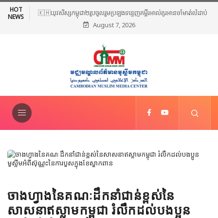
HOT
🇰🇭យុវសិស្សកម្ពុជា២រូបចូលរួមប្រឡងទន្ទេញគម្ពីរអាល់គូរអានចាំមាត់លំដាប់
NEWS
August 7, 2026
ពិភពលោក លើកទី៤៦ នៅទីក្រុងម៉ាក់កះ ប្រទេសអារ៉ាប៊ីសាអូឌីត
ចាងហ្វាងនៃគណៈដឹកនាំជាន់ខ្ពស់នៃ
សាសនាឥស្លាមកម្ពុជា រំលឹកដល់បងប្អូន