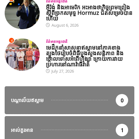
ព័ត៌មានអន្តរជាតិ
អ៊ីរ៉ង់ និងអាមេរិក អះអាងថាកិច្ចព្រមព្រៀង
ស្តីពីច្រកសមុទ្ទ Hormuz ជិតសម្រេចបាន
ហើយ
August 6, 2026
4
ព័ត៌មានអន្តរជាតិ
មេដឹកនាំសាសនាឥស្លាមនៅភាគខាង
ត្បូងថៃរៀបចំពិធីបួងសួងសន្តិភាព និង
ថ្កោលទោសអំពើហិង្សា ក្រោយការវាយ
ប្រហារនៅណារ៉ាធីវ៉ាត់
July 27, 2026
បណ្តាល័យឥស្លាម
0
អាល់គួរអាន
1