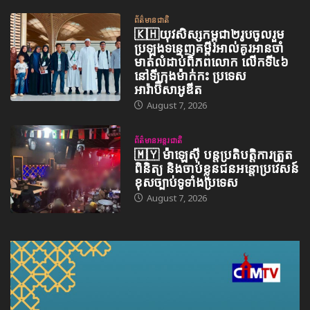
ព័ត៌មានជាតិ
🇰🇭យុវសិស្សកម្ពុជា២រូបចូលរួម
ប្រឡងទន្ទេញគម្ពីរអាល់គូរអានចាំ
មាត់លំដាប់ពិភពលោក លើកទី៤៦
នៅទីក្រុងម៉ាក់កះ ប្រទេស
អារ៉ាប៊ីសាអូឌីត
August 7, 2026
ព័ត៌មានអន្តរជាតិ
🇲🇾 ម៉ាឡេស៊ី បន្តប្រតិបត្តិការត្រួត
ពិនិត្យ និងចាប់ខ្លួនជនអន្តោប្រវេសន៍
ខុសច្បាប់ទូទាំងប្រទេស
August 7, 2026