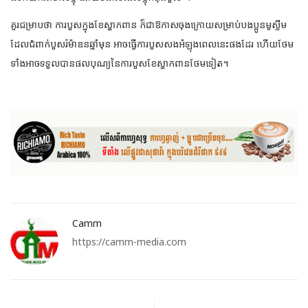
គួរជម្រាបថា ការបួសក្នុងខែស្ហាកពាន ក៏ជាឱកាសចុងក្រោយសម្រាប់បងប្អូនមូស្លីម
ដែលជំពាក់បួសរ៉ម៉ាឌនឆ្នាំមុន អាចធ្វើការបួសសងអំឡុងពេលនេះផងដែរ ហើយថែម
ទាំងអាចទទួលបានផលបុណ្យនៃការបួសខែស្ហាកពានថែមទៀត។
Camm
https://camm-media.com