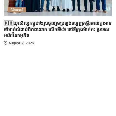
ព័ត៌មានជាតិ
🇰🇭យុវសិស្សកម្ពុជា២រូបចូលរួមប្រឡងទន្ទេញគម្ពីរអាល់គូរអាន
ចាំមាត់លំដាប់ពិភពលោក លើកទី៤៦ នៅទីក្រុងម៉ាក់កះ ប្រទេស
អារ៉ាប៊ីសាអូឌីត
August 7, 2026
🇲
ប្