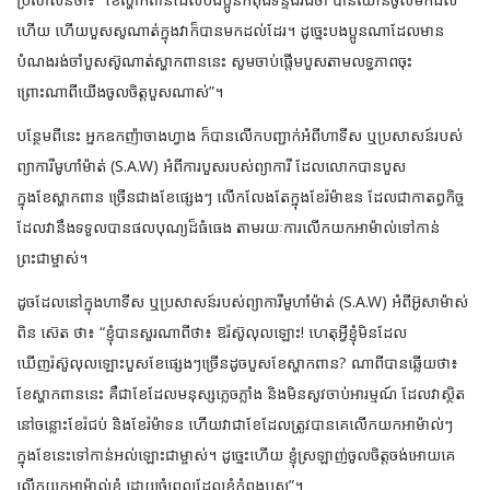
ហើយ ហើយបួសសូណាត់ក្នុងវាក៏បានមកដល់ដែរ។ ដូច្នេះបងប្អូនណាដែលមាន
បំណងរង់ចាំបួសស៊ូណាត់ស្ហាកពាននេះ សូមចាប់ផ្ដើមបួសតាមលទ្ធភាពចុះ
ព្រោះណាពីយើងចូលចិត្តបួសណាស់”។
បន្ថែមពីនេះ អ្នកឧកញ៉ាចាងហ្វាង ក៏បានលើកបញ្ជាក់អំពីហាទីស ឬប្រសាសន៍របស់
ព្យាការីមូហាំម៉ាត់ (S.A.W) អំពីការបួសរបស់ព្យាការី ដែលលោកបានបួស
ក្នុងខែស្ហាកពាន ច្រើនជាងខែផ្សេងៗ លើកលែងតែក្នុងខែរ៉ម៉ាឌន ដែលជាកាតព្វកិច្ច
ដែលវានឹងទទួលបានផលបុណ្យដ៏ធំធេង តាមរយៈការលើកយកអាម៉ាល់ទៅកាន់
ព្រះជាម្ចាស់។
ដូចដែលនៅក្នុងហាទីស ឬប្រសាសន៍របស់ព្យាការីមូហាំម៉ាត់ (S.A.W) អំពីអ៊ូសាម៉ាស់
ពិន ស៊េត ថា៖ “ខ្ញុំបានសួរណាពីថា៖ ឱរ៉ស៊ូលុលឡោះ! ហេតុអ្វីខ្ញុំមិនដែល
ឃើញរ៉ស៊ូលុលឡោះបួសខែផ្សេងៗច្រើនដូចបួសខែស្ហាកពាន? ណាពីបានឆ្លើយថា៖
ខែស្ហាកពាននេះ គឺជាខែដែលមនុស្សភ្លេចភ្លាំង និងមិនសូវចាប់អារម្មណ៍ ដែលវាស្ថិត
នៅចន្លោះខែរ៉ជប់ និងខែរ៉ម៉ាទន ហើយវាជាខែដែលត្រូវបានគេលើកយកអាម៉ាល់ៗ
ក្នុងខែនេះទៅកាន់អល់ឡោះជាម្ចាស់។ ដូច្នេះហើយ ខ្ញុំស្រឡាញ់ចូលចិត្តចង់អោយគេ
លើកយកអាម៉ាល់ខ្ញុំ ដោយចំពេលដែលខ្ញុំកំពុងបួស”។