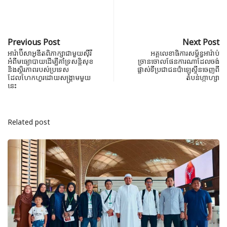
Previous Post
Next Post
អារ៉ាប៊ីសាអូឌីតពិភាក្សាជាមួយស៊ីរី
អគ្គលេខាធិការ​​សម្ព័ន្ធ​អារ៉ាប់​
អំពីមធ្យោបាយដើម្បីគាំទ្រសន្តិសុខ
ច្រានចោល​ផែនការ​ណា​ដែល​ចង់​
និងស្ថិរភាពរបស់ប្រទេស
ផ្លាស់ទី​ប្រជាជន​ប៉ាឡេស្ទីន​ចេញ​ពី​
ដែលហែកហួរដោយសង្គ្រាមមួយ
តំបន់​ហ្កាហ្សា
នេះ
Related post