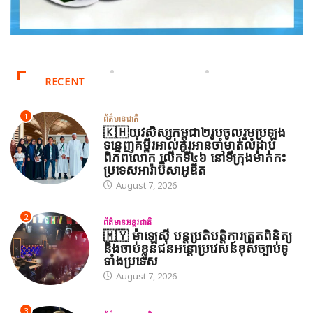
RECENT
1
ព័ត៌មានជាតិ
🇰🇭យុវសិស្សកម្ពុជា២រូបចូលរួមប្រឡង
ទន្ទេញគម្ពីរអាល់គូរអានចាំមាត់លំដាប់
ពិភពលោក លើកទី៤៦ នៅទីក្រុងម៉ាក់កះ
ប្រទេសអារ៉ាប៊ីសាអូឌីត
August 7, 2026
2
ព័ត៌មានអន្តរជាតិ
🇲🇾 ម៉ាឡេស៊ី បន្តប្រតិបត្តិការត្រួតពិនិត្យ
និងចាប់ខ្លួនជនអន្តោប្រវេសន៍ខុសច្បាប់ទូ
ទាំងប្រទេស
August 7, 2026
3