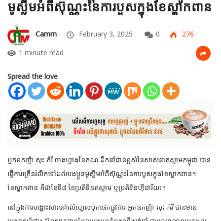
មូស្លីមអំពីស៊ុណ្ណះនៃការបួសក្នុងខែស្ហាកពាន
Camm
February 3, 2025
0
276
1 minute read
Spread the love
អ្នកឧកញ៉ា សុះ កំរី ចាងហ្វាងនៃគណៈដឹកនាំជាន់ខ្ពស់នៃសាសនាឥស្លាមកម្ពុជា បាន
ធ្វើការក្រើនរំលឹកទៅដល់បងប្អូនមូស្លីមអំពីស៊ុណ្ណះនៃការបួសក្នុងខែស្ហាកពាន។
ខែស្ហាកពាន គឺជាខែទី៨ នៃប្រតិទិនឥស្លាម ឬ
ប្រតិទិនហ៊ីជារីយះ។
នៅក្នុងការបង្ហោះសារនៅលើហ្វេសប៊ុកផេកផ្លូវការ អ្នកឧកញ៉ា សុះ កំរី បានមាន
ប្រសាសន៍ថា៖ “ខែស្ហាកពានដែលបងប្អូនកំពុងទន្ទឹងរង់ចាំ បានឈានចូលមកដល់