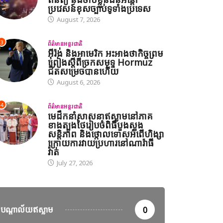
ប្រវេសន៍ខុសច្បាប់ទូទាំងប្រទេស
August 7, 2026
3
ព័ត៌មានអន្តរជាតិ
អ៊ីរ៉ង់ និងអាមេរិក អះអាងថាកិច្ចព្រម
ព្រៀងស្តីពីច្រកសមុទ្ទ Hormuz
ជិតសម្រេចបានហើយ
August 6, 2026
ានអន្តរជាតិ
4
ព័ត៌មានអន្តរជាតិ
ាឡេស៊ី បន្តប្រតិបត្តិការត្រួតពិនិត្យ និងចាប់ខ្លួនជនអន្តោប្រវេសន៍ខុស
មេដឹកនាំសាសនាឥស្លាមនៅភាគ
ខាងត្បូងថៃរៀបចំពិធីបួងសួង
st 7, 2026
សន្តិភាព និងថ្កោលទោសអំពើហិង្សា
ក្រោយការវាយប្រហារនៅណារ៉ាធី
វ៉ាត់
July 27, 2026
បណ្តាល័យឥស្លាម
0