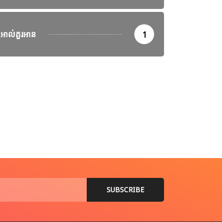
អាល់គួរអាន
1