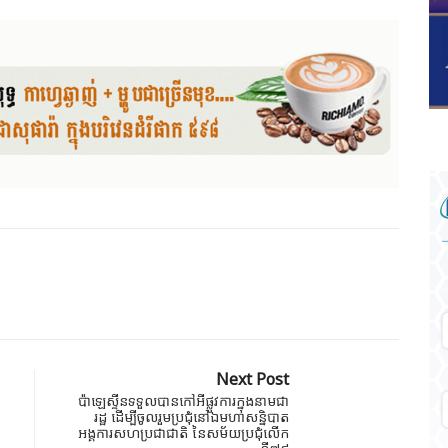
Next Post
ប៉ាឡេស្ទីនទទួលបានកៅអីផ្លូវការក្នុងនាមជា
រដ្ឋ ដើម្បីចូលរួមប្រជុំ​នៅឯមហាសន្និបាត
អង្គការ​សហ​ប្រជាជាតិ នៃ​សម័យប្រជុំ​លើក​