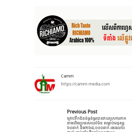
Camm
https://camm-media.com
Previous Post
គ្រោះទឹកជំនន់ធ្ងន់ធ្ងរបានវាយប្រហារភាគ
ខាងលិចប្រទេសយេម៉ែន សម្លាប់មនុស្ស
៦០នាក់ និង​២៦៨,០០០នាក់ រងផលប៉ះ