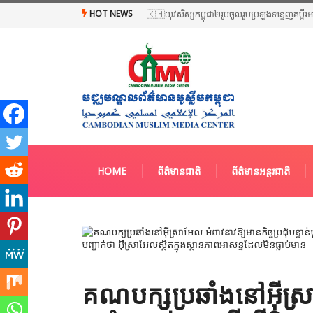
HOT NEWS
🇰🇭យុវសិស្សកម្ពុជា២រូបចូលរួមប្រឡងទន្ទេញគម្ពីរ
HOME
ព័ត៌មានជាតិ
ព័ត៌មានអន្តរជាតិ
គណបក្សប្រឆាំងនៅអ៊ីស្រា