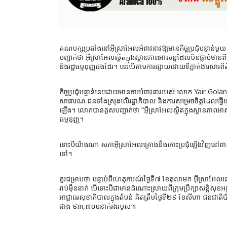
គណបក្សប្រឆាំងនៅអ៊ីស្រាអែលអំពាវនាវឱ្យមានកិច្ចប្រជុំបន្ទាន់
បញ្ជាក់ថា អ៊ីស្រាអែលស្ថិតក្នុងស្ថានភាពអាសន្នដែលមិនធ្លាប់
និងរដ្ឋធម្មនុញ្ញផងដែរ។ នេះបើតាមការផ្សាយដោយទីភ្នាក់ងារសារ
កិច្ចប្រជុំបន្ទាន់នេះដោយមានការអំពាវនាវរបស់ លោក Yair Gol
សាធារណៈជនទាំងស្រុងលើរដ្ឋាភិបាល និងការសម្រេចចិត្តដែលធ្វ
ឡើង។ លោកបានគូសបញ្ជាក់ថា “អ៊ីស្រាអែលស្ថិតក្នុងស្ថានភាពអាសន
ធម្មនុញ្ញ។
ទោះបីយ៉ាងណា សភាអ៊ីស្រាអែលគ្រោងនឹងកោះប្រជុំឡើងវិញនៅពាក់កណ្
ទៅ។
គួរជម្រាបថា បន្ទាប់ពីហេតុការណ៍ថ្ងៃទី៧ ខែតុលាមក អ៊ីស្រាអែលន
រាប់ម៉ឺននាក់ បើទោះបីជាមានដំណោះស្រាយពីក្រុមប្រឹក្សាសន្តិ
អាជ្ញាធរសុខាភិបាលក្នុងតំបន់ គិតត្រឹមថ្ងៃទី២៩ ខែសីហា ជនជាតិប
ជាង ៩៣,៧០០នាក់រងរបួស៕