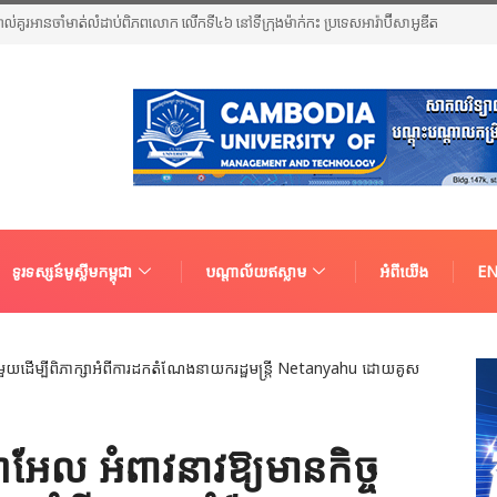
អាល់គូរអានចាំមាត់លំដាប់ពិភពលោក លើកទី៤៦ នៅទីក្រុងម៉ាក់កះ ប្រទេសអារ៉ាប៊ីសាអូឌីត
ទូរទស្សន៍មូស្លីមកម្ពុជា
បណ្តាល័យឥស្លាម
អំពីយើង
EN
អែល អំពាវនាវឱ្យមានកិច្ច