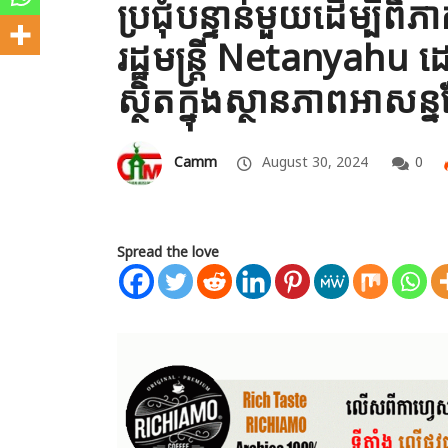
ប្រជុំបន្ទាន់មួយដើម្បី
រដ្ឋមន្ត្រី Netanyahu 
ស្ថិតក្នុងស្ថានភាពអាសន្
Camm
August 30, 2024
0
Spread the love