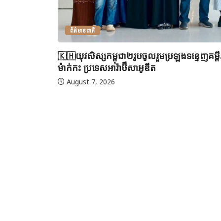
ព័ត៌មានជាតិ
🇰🇭យុវសិស្សកម្ពុជា២រូបចូលរួមប្រឡងទន្ទេញគម្
ម៉ាក់កះ ប្រទេសអារ៉ាប៊ីសាអូឌីត
August 7, 2026