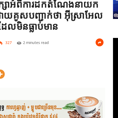
ពិភាក្សាអំពីការដកតំណែងនាយក
ដោយគូសបញ្ជាក់ថា អ៊ីស្រាអែល
នដែលមិនធ្លាប់មាន
327
2 minutes read