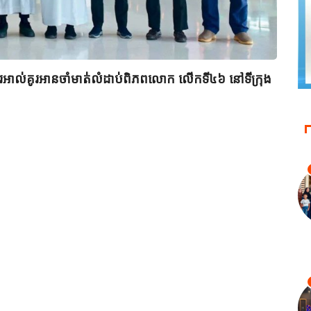
ពីរអាល់គូរអានចាំមាត់លំដាប់ពិភពលោក លើកទី៤៦ នៅទីក្រុង