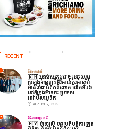
RECENT
1
ព័ត៌មានជាតិ
🇰🇭យុវសិស្សកម្ពុជា២រូបចូលរួម
ប្រឡងទន្ទេញគម្ពីរអាល់គូរអានចាំ
មាត់លំដាប់ពិភពលោក លើកទី៤៦
នៅទីក្រុងម៉ាក់កះ ប្រទេស
អារ៉ាប៊ីសាអូឌីត
August 7, 2026
2
ព័ត៌មានអន្តរជាតិ
🇲🇾 ម៉ាឡេស៊ី បន្តប្រតិបត្តិការត្រួត
ពិនិត្យ និងចាប់ខ្លួនជនអន្តោ