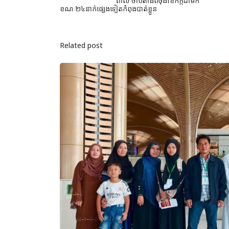
ពាល់ ចាប់តាំងពីចុងខែកក្កដា​មក
ខណៈ២៤នាក់ផ្សេងទៀតកំពុង​បាត់​ខ្លួន
Related post