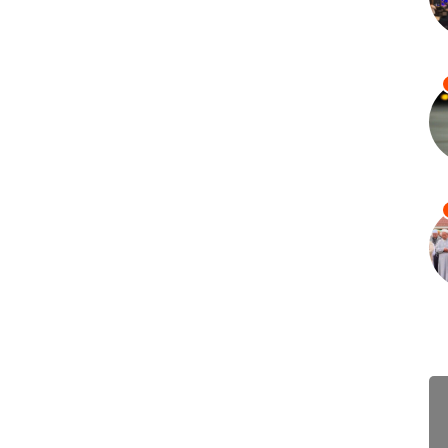
ព័ត៌ម
🇲🇾 ម៉
Augu