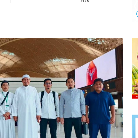
ទី​៧៩