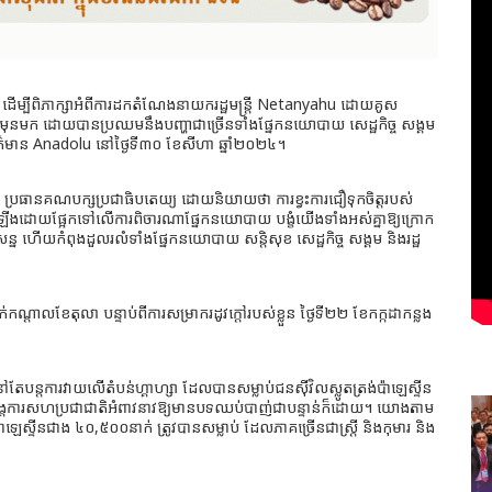
មួយ ដើម្បីពិភាក្សាអំពីការដកតំណែងនាយករដ្ឋមន្ត្រី Netanyahu ដោយគូស
មានពីមុនមក ដោយបានប្រឈមនឹងបញ្ហាជាច្រើនទាំងផ្នែកនយោបាយ សេដ្ឋកិច្ច សង្គម
ព័ត៌មាន Anadolu នៅថ្ងៃទី៣០ ខែសីហា ឆ្នាំ២០២៤។
an ប្រធានគណបក្សប្រជាធិបតេយ្យ ដោយនិយាយថា ការខ្វះការជឿទុកចិត្តរបស់
ើឡើងដោយផ្អែកទៅលើការពិចារណាផ្នែកនយោបាយ បង្ខំយើងទាំងអស់គ្នាឱ្យក្រោក
្ន ហើយកំពុងដួលរលំទាំងផ្នែកនយោបាយ សន្តិសុខ សេដ្ឋកិច្ច សង្គម និងរដ្ឋ
តាលខែតុលា បន្ទាប់ពីការសម្រាករដូវក្តៅរបស់ខ្លួន ថ្ងៃទី២២ ខែកក្កដាកន្លង
ៅតែបន្តការវាយលើតំបន់ហ្គាហ្សា ដែលបានសម្លាប់ជនស៊ីវិលស្លូតត្រង់ប៉ាឡេស្ទីន
សុខអង្គការសហប្រជាជាតិអំពាវនាវឱ្យមានបទឈប់បាញ់ជាបន្ទាន់ក៏ដោយ។ យោងតាម
៉ាឡេស្ទីនជាង ៤០,៥០០នាក់ ត្រូវបានសម្លាប់ ដែលភាគច្រើនជាស្ត្រី និងកុមារ និង