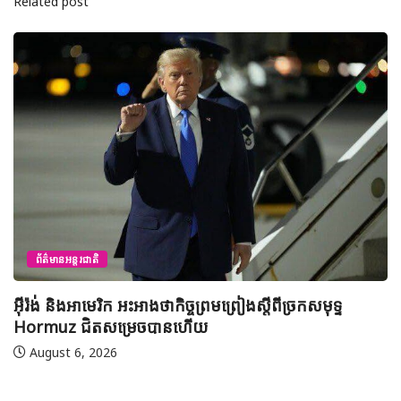
Related post
ព័ត៌មានជាតិ
យុវសិស្សកម្ពុជា២រូបចូលរួមប្រឡងទន្ទេញគម្ពីរអាល់គូរអានចាំ
មាត់លំដាប់ពិភពលោក លើកទី៤៦ នៅទីក្រុងម៉ាក់កះ ប្រទេស
អារ៉ាប៊ីសាអូឌីត
August 7, 2026