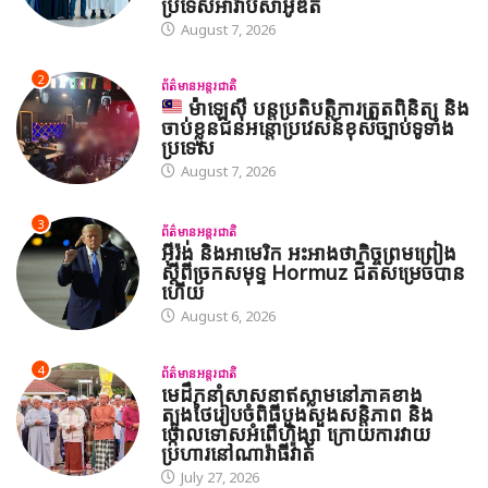
ប្រទេសអារ៉ាប៊ីសាអូឌីត
August 7, 2026
2
ព័ត៌មានអន្តរជាតិ
ម៉ាឡេស៊ី បន្តប្រតិបត្តិការត្រួតពិនិត្យ និង
ចាប់ខ្លួនជនអន្តោប្រវេសន៍ខុសច្បាប់ទូទាំង
ប្រទេស
August 7, 2026
3
ព័ត៌មានអន្តរជាតិ
អ៊ីរ៉ង់ និងអាមេរិក អះអាងថាកិច្ចព្រមព្រៀង
ស្តីពីច្រកសមុទ្ទ Hormuz ជិតសម្រេចបាន
ហើយ
August 6, 2026
4
ព័ត៌មានអន្តរជាតិ
មេដឹកនាំសាសនាឥស្លាមនៅភាគខាង
ត្បូងថៃរៀបចំពិធីបួងសួងសន្តិភាព និង
ថ្កោលទោសអំពើហិង្សា ក្រោយការវាយ
ប្រហារនៅណារ៉ាធីវ៉ាត់
July 27, 2026