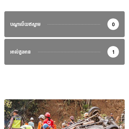
បណ្តាល័យឥស្លាម
0
អាល់គួរអាន
1