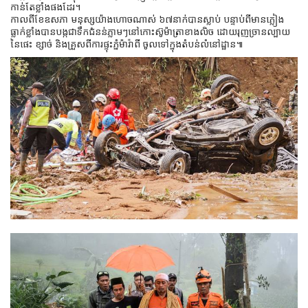
កាន់តែខ្លាំងផងដែរ។
កាលពីខែឧសភា មនុស្សយ៉ាងហោចណាស់ ៦៧នាក់បានស្លាប់ បន្ទាប់ពីមានភ្លៀង
ធ្លាក់ខ្លាំងបានបង្កជាទឹកជំនន់ភ្លាមៗនៅកោះស៊ូម៉ាត្រាខាងលិច ដោយរុញច្រានល្បាយ
នៃផេះ ខ្សាច់ និងគ្រួសពីការផ្ទុះភ្នំម៉ារ៉ាពី ចូលទៅក្នុងតំបន់លំនៅដ្ឋាន៕