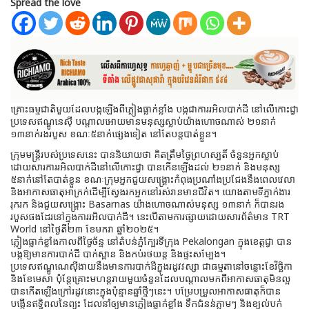
Spread the love
គ្រោះធម្មជាតិមួយដែលបង្កឡើងពីភ្លៀងធ្លាក់ខ្លាំង បង្កជាការរអិលបាក់ដី នៅលើកោះជ្វា
ប្រទេសឥណ្ឌូនេស៊ី បណ្តាលអោយមានមនុស្សស្លាប់យ៉ាងហោចណាស់ ២១នាក់
១៣នាក់រងរបួស ខណៈ៥នាក់ផ្សេងទៀត នៅតែបន្តបាត់ខ្លួន។
ក្រុមមន្ត្រីរបស់ប្រទេសនេះ បាននិយាយថា គិតត្រឹមថ្ងៃព្រហស្បតិ៍ ចំនួនអ្នកស្លាប់
ដោយសារការរអិលបាក់ដីនៅលើកោះជ្វា បានកើនឡើងដល់ ២១នាក់ និងមនុស្ស
៥នាក់នៅតែបាត់ខ្លួន ខណៈក្រុមអ្នកជួយសង្គ្រោះកំពុងប្រណាំងប្រជែងនឹងពេលវេលា
និងអាកាសធាតុអាក្រក់ដើម្បីស្វែងរកអ្នកនៅរស់រានមានជីវិត។ យោងតាមទីភ្នាក់ងារ
រុករក និងជួយសង្គ្រោះ Basarnas យ៉ាងហោចណាស់មនុស្ស ១៣នាក់ ក៏បានរង
របួសផងដែរនៅក្នុងការរអិលបាក់ដី។ នេះបើតាមការផ្សាយដោយសារព័ត៌មាន TRT
World នៅថ្ងៃតី២៣ ខែមករា ឆ្នាំ២០២៥។
ភ្លៀងធ្លាក់ខ្លាំងកាលពីថ្ងៃច័ន្ទ នៅតំបន់ភ្នំក្បែរទីក្រុង Pekalongan ក្នុងខេត្តជ្វា បាន
បង្កឱ្យមានការបាក់ដី បាក់ស្ពាន និងកប់រថយន្ត និងផ្ទះសម្បែង។
ប្រទេសឥណ្ឌូណេស៊ីងាយនឹងមានការបាក់ដីក្នុងរដូវវស្សា ជាធម្មតានៅចន្លោះខែវិច្ឆិកា
និងខែមេសា ប៉ុន្តែគ្រោះមហន្តរាយមួយចំនួនដែលបណ្តាលមកពីអាកាសធាតុមិនល្អ
បានកើតឡើងក្រៅរដូវនោះក្នុងប៉ុន្មានឆ្នាំថ្មីៗនេះ។ បម្រែបម្រួលអាកាសធាតុក៏បាន
បង្កើនឥទ្ធិពលនៃព្យុះ ដែលនាំឲ្យមានភ្លៀងធ្លាក់ខ្លាំង ទឹកជំនន់ភ្លាមៗ និងខ្យល់បក់