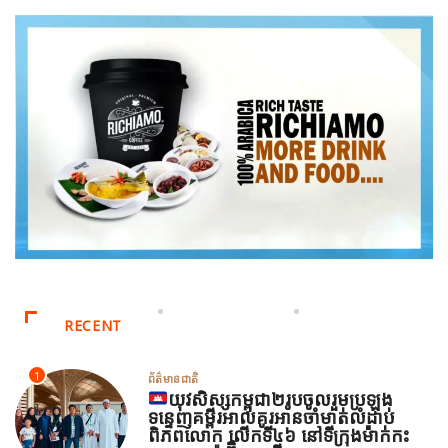
RECENT
1
ព័ត៌មានជាតិ
យុវសិស្សកម្ពុជា២រូបចូលរួមប្រឡង
ទន្ទេញគម្ពីរអាល់គូរអានចាំមាត់លំដាប់
ពិភពលោក លើកទី៤៦ នៅទីក្រុងម៉ាក់កះ