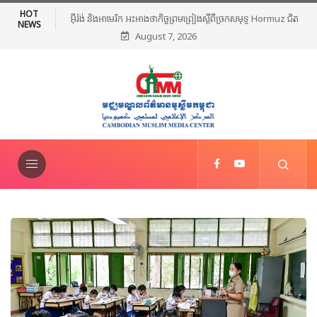
HOT
អ៊ីរ៉ង់ និងអាមេរិក អះអាងថាកិច្ចព្រមព្រៀងស្តីពីច្រកសមុទ្ទ Hormuz ជិត
មេដឹកនាំសាសន
NEWS
August 7, 2026
សម្រេចបានហើយ
ថ្កោលទ