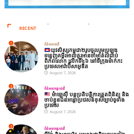
RECENT
1
ព័ត៌មានជាតិ
យុវសិស្សកម្ពុជា២រូបចូលរួមប្រឡង
ទន្ទេញគម្ពីរអាល់គូរអានចាំមាត់លំដាប់
ពិភពលោក លើកទី៤៦ នៅទីក្រុងម៉ាក់កះ
ប្រទេសអារ៉ាប៊ីសាអូឌីត
August 7, 2026
2
ព័ត៌មានអន្តរជាតិ
ម៉ាឡេស៊ី បន្តប្រតិបត្តិការត្រួតពិនិត្យ និង
ចាប់ខ្លួនជនអន្តោប្រវេសន៍ខុសច្បាប់ទូទាំង
ប្រទេស
August 7, 2026
3
ព័ត៌មានអន្តរជាតិ