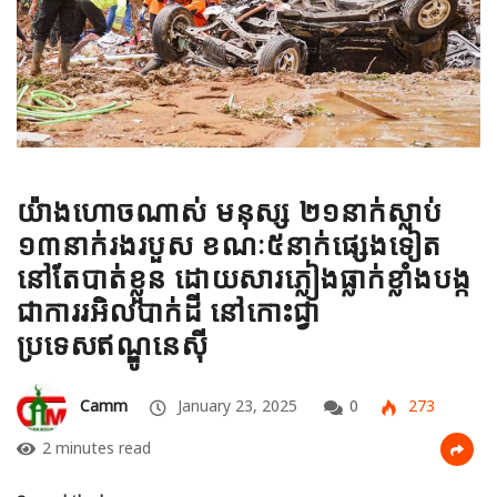
យ៉ាងហោចណាស់ មនុស្ស ២១នាក់ស្លាប់
១៣នាក់រងរបួស ខណៈ៥នាក់ផ្សេងទៀត
នៅតែបាត់ខ្លួន ដោយសារភ្លៀងធ្លាក់ខ្លាំងបង្ក
ជាការរអិលបាក់ដី នៅកោះជ្វា
ប្រទេសឥណ្ឌូនេស៊ី
Camm
January 23, 2025
0
273
2 minutes read