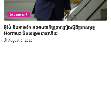
ព័ត៌មានជាតិ
យុវសិស្សកម្ពុជា២រូបចូលរួមប្រឡងទន្ទេញគម្ពីរអាល់គូរអានចាំ
មាត់លំដាប់ពិភពលោក លើកទី៤៦ នៅទីក្រុងម៉ាក់កះ ប្រទេស
អារ៉ាប៊ីសាអូឌីត
August 7, 2026