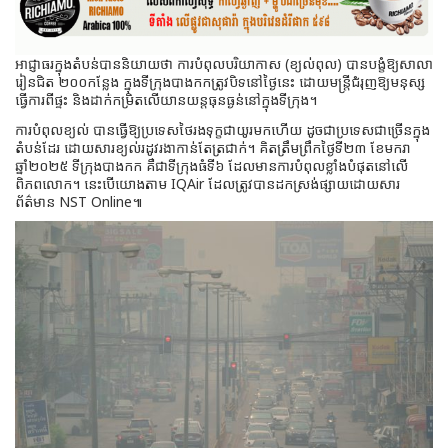
អាជ្ញាធរក្នុងតំបន់បាននិយាយថា ការបំពុលបរិយាកាស (ខ្យល់ពុល) បានបង្ខំឱ្យសាលា
រៀនជិត ២០០កន្លែង ក្នុងទីក្រុងបាងកកត្រូវបិទនៅថ្ងៃនេះ ដោយមន្ត្រីជំរុញឱ្យមនុស្ស
ធ្វើការពីផ្ទះ និងដាក់កម្រិតលើយានយន្តធុនធ្ងន់នៅក្នុងទីក្រុង។
ការបំពុលខ្យល់ បានធ្វើឱ្យប្រទេសថៃរងទុក្ខជាយូរមកហើយ ដូចជាប្រទេសជាច្រើនក្នុង
តំបន់ដែរ ដោយសារខ្យល់រដូវរងាកាន់តែត្រជាក់។ គិតត្រឹមព្រឹកថ្ងៃទី២៣ ខែមករា
ឆ្នាំ២០២៥ ទីក្រុងបាងកក គឺជាទីក្រុងធំទី៦ ដែលមានការបំពុលខ្លាំងបំផុតនៅលើ
ពិភពលោក។ នេះបើយោងតាម IQAir ដែលត្រូវបានដកស្រង់ផ្សាយដោយសារ
ព័ត៌មាន NST Online៕