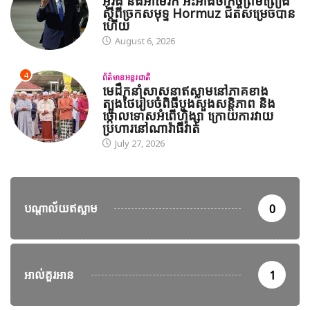
អ៊ីរ៉ង់ និងអាមេរិក អះអាងថាកិច្ចព្រមព្រៀង
ស្តីពីច្រកសមុទ្ទ Hormuz ជិតសម្រេចបាន
ហើយ
August 6, 2026
4
ព័ត៌មានអន្តរជាតិ
មេដឹកនាំសាសនាឥស្លាមនៅភាគខាង
ត្បូងថៃរៀបចំពិធីបួងសួងសន្តិភាព និង
ថ្កោលទោសអំពើហិង្សា ក្រោយការវាយ
ប្រហារនៅណារ៉ាធីវ៉ាត់
July 27, 2026
បណ្តាល័យឥស្លាម
0
អាល់គួរអាន
1