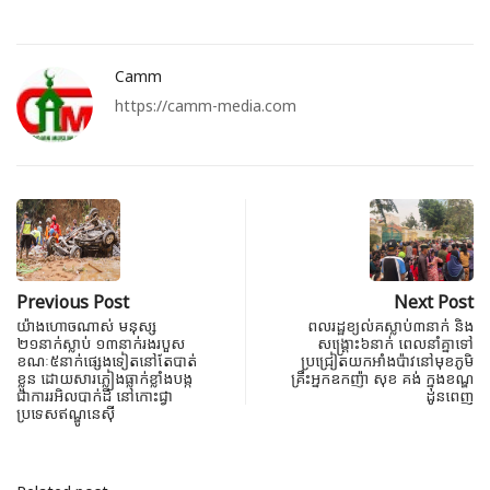
Camm
https://camm-media.com
Previous Post
Next Post
យ៉ាងហោចណាស់ មនុស្ស
ពលរដ្ឋខ្យល់គស្លាប់៣នាក់ និង
២១នាក់ស្លាប់ ១៣នាក់រងរបួស
សង្គ្រោះ៦នាក់ ពេលនាំគ្នាទៅ
ខណៈ៥នាក់ផ្សេងទៀតនៅតែបាត់
ប្រជ្រៀតយកអាំងប៉ាវនៅមុខភូមិ
ខ្លួន ដោយសារភ្លៀងធ្លាក់ខ្លាំងបង្ក
គ្រឹះអ្នកឧកញ៉ា សុខ គង់ ក្នុងខណ្ឌ
ជាការរអិលបាក់ដី នៅកោះជ្វា
ដូនពេញ
ប្រទេសឥណ្ឌូនេស៊ី