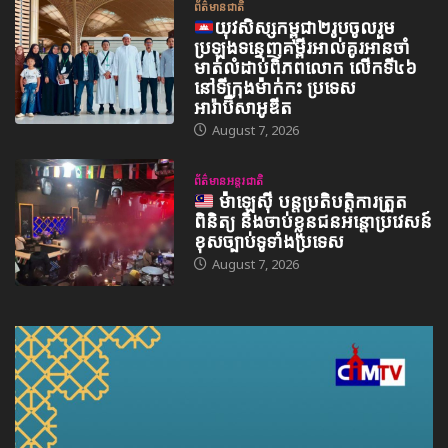
ព័ត៌មានជាតិ
យុវសិស្សកម្ពុជា២រូបចូលរួម
ប្រឡងទន្ទេញគម្ពីរអាល់គូរអានចាំ
មាត់លំដាប់ពិភពលោក លើកទី៤៦
នៅទីក្រុងម៉ាក់កះ ប្រទេស
អារ៉ាប៊ីសាអូឌីត
August 7, 2026
ព័ត៌មានអន្តរជាតិ
ម៉ាឡេស៊ី បន្តប្រតិបត្តិការត្រួត
ពិនិត្យ និងចាប់ខ្លួនជនអន្តោប្រវេសន៍
ខុសច្បាប់ទូទាំងប្រទេស
August 7, 2026