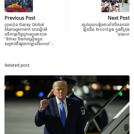
Previous Post
Next Post
ក្រុមហ៊ុន Baray Global
ខ្យល់ពុលបង្ខំអោយថៃបិទសាលា
Management បានរៀបចំ
រៀនជិត ២០០កន្លែង ក្នុងទីក្រុង
វេទិកាធុរកិច្ចក្រោមប្រធានបទ
បាងកក
“ឱកាស និងការត្រៀមខ្លួន
សម្រាប់ទីផ្សារហាឡាល់សកល”…
Related post