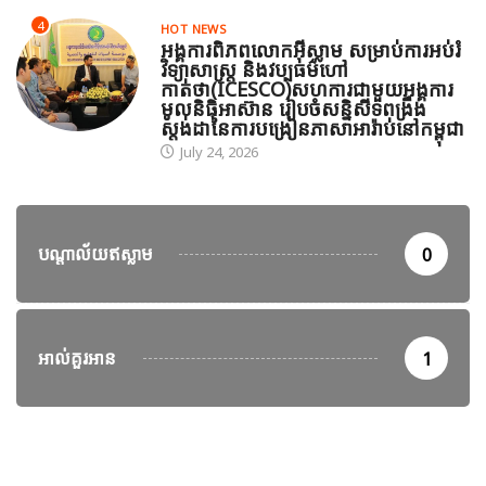
4
HOT NEWS
អង្គការពិភពលោកអ៊ីស្លាម សម្រាប់ការអប់រំ
វិទ្យាសាស្ត្រ និងវប្បធម៌ហៅ
កាត់ថា(ICESCO)សហការជាមួយអង្គការ
មូលនិធិអាស៊ាន រៀបចំសន្និសីទពង្រឹង
ស្តង់ដានៃការបង្រៀនភាសាអារ៉ាប់នៅកម្ពុជា
July 24, 2026
បណ្តាល័យឥស្លាម
0
អាល់គួរអាន
1