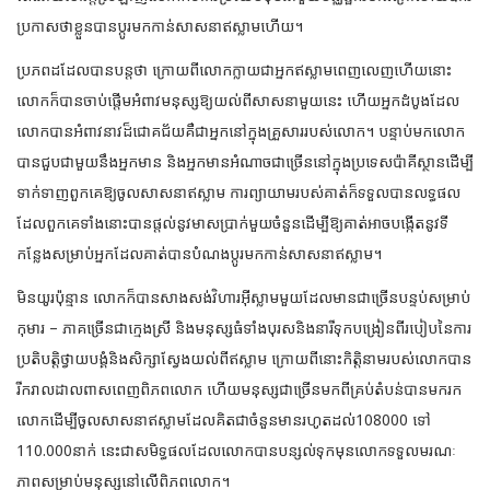
ប្រកាសថាខ្លួនបានប្តូរមកកាន់សាសនាឥស្លាមហើយ។
ប្រភពដដែលបានបន្តថា ក្រោយពីលោកក្លាយជាអ្នកឥស្លាមពេញលេញហើយនោះ
លោកក៏បានចាប់ផ្តើមអំពាវមនុស្សឱ្យយល់ពីសាសនាមួយនេះ ហើយអ្នកដំបូងដែល
លោកបានអំពាវនាវដ៏ជោគជ័យគឺជាអ្នកនៅក្នុងគ្រួសាររបស់លោក។ បន្ទាប់មកលោក
បានជួបជាមួយនឹងអ្នកមាន និងអ្នកមានអំណាចជាច្រើននៅក្នុងប្រទេសប៉ាគីស្ថានដើម្បី
ទាក់ទាញពួកគេឱ្យចូលសាសនាឥស្លាម ការព្យាយាមរបស់គាត់ក៏ទទួលបានលទ្ធផល
ដែលពួកគេទាំងនោះបានផ្តល់នូវមាសប្រាក់មួយចំនួនដើម្បីឱ្យគាត់អាចបង្កើតនូវទី
កន្លែងសម្រាប់អ្នកដែលគាត់បានបំណងប្តូរមកកាន់សាសនាឥស្លាម។
មិនយូរប៉ុន្មាន លោកក៏បានសាងសង់វិហារអ៊ីស្លាមមួយដែលមានជាច្រើនបន្ទប់សម្រាប់
កុមារ – ភាគច្រើនជាក្មេងស្រី និងមនុស្សធំទាំងបុរសនិងនារីទុកបង្រៀនពីរបៀបនៃការ
ប្រតិបត្តិថ្វាយបង្គំនិងសិក្សាស្វែងយល់ពីឥស្លាម ក្រោយពីនោះកិត្តិនាមរបស់លោកបាន
រីករាលដាលពាសពេញពិភពលោក ហើយមនុស្សជាច្រើនមកពីគ្រប់តំបន់បានមករក
លោកដើម្បីចូលសាសនាឥស្លាមដែលគិតជាចំនួនមានរហូតដល់108000 ទៅ
110.000នាក់ នេះជាសមិទ្ធផលដែលលោកបានបន្សល់ទុកមុនលោកទទួលមរណៈ
ភាពសម្រាប់មនុស្សនៅលើពិភពលោក។