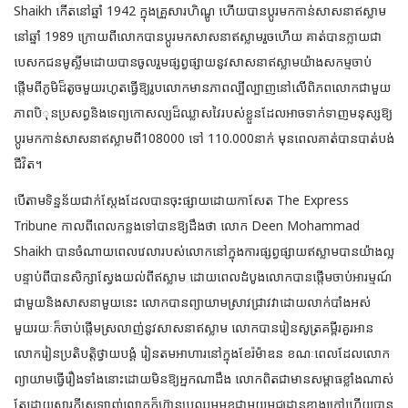
Shaikh កើតនៅឆ្នាំ 1942 ក្នុងគ្រួសារហិណ្ឌូ ហើយបានប្តូរមកកាន់សាសនាឥស្លាម
នៅឆ្នាំ 1989 ក្រោយពីលោកបានប្តូរមកសាសនាឥស្លាម
រួចហើយ គាត់បានក្លាយជា
បេសកជនមូស្លីមដោយបានចូលរួមផ្សព្វផ្សាយនូវសាសនាឥស្លាមយ៉ាងសកម្មចាប់
ផ្តើមពីភូមិដ៏តូចមួយរហូតធ្វើឱ្យរូបលោកមានភាពល្បីល្បាញនៅលើពិភពលោកជាមួយ
ភាពបិុនប្រសព្វនិងទេព្យកោសល្យដ៏ឈ្លាសវៃរបស់ខ្លួនដែលអាចទាក់ទាញមនុស្សឱ្យ
ប្តូរមកកាន់សាសនាឥស្លាមពី108000 ទៅ 110.000នាក់ មុនពេលគាត់បានបាត់បង់
ជីវិត។
បើតាមទិន្នន័យជាក់ស្តែងដែលបានចុះផ្សាយដោយកាសែត The Express
Tribune កាលពីពេលកន្លងទៅបានឱ្យដឹងថា លោក Deen Mohammad
Shaikh បានចំណាយពេលវេលារបស់លោកនៅក្នុងការផ្សព្វផ្សាយឥស្លាមបានយ៉ាងល្អ
បន្ទាប់ពីបានសិក្សាស្វែងយល់ពីឥស្លាម ដោយពេលដំបូងលោកបានផ្តើមចាប់អារម្មណ៍
ជាមួយនិងសាសនាមួយនេះ លោកបានព្យាយាមស្រាវជ្រាវវាដោយលាក់បាំងអស់
មួយរយៈក៏ចាប់ផ្តើមស្រលាញ់នូវសាសនាឥស្លាម លោកបានរៀនសូត្រគម្ពីរគួរអាន
លោករៀនប្រតិបត្តិថ្វាយបង្គំ រៀនតមអាហារនៅក្នុងខែរ៉ម៉ាឌន ខណៈពេលដែលលោក
ព្យាយាមធ្វើរឿងទាំងនោះដោយមិនឱ្យអ្នកណាដឹង លោកពិតជាមានសម្ពាធខ្លាំងណាស់
តែដោយសារក្តីស្រឡាញ់លោកក៏ហ៊ានប្រឈមមុខជាមួយមជ្ឈដ្ឋានខាងក្រៅហើយបាន