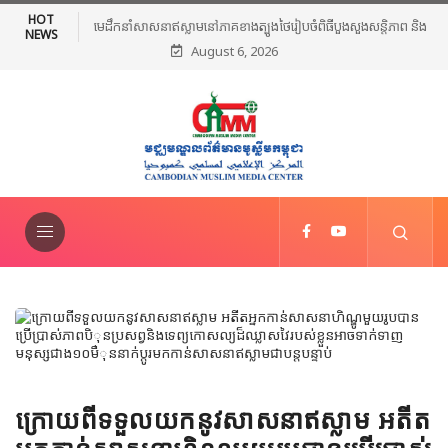
HOT
មេដឹកនាំសាសនាឥស្លាមនៅភាគខាងត្បូងថៃរៀបចំពិធីបួងសួងសន្តិភាព និងថ្កោល
NEWS
August 6, 2026
ទោសអំពើហិង្សា ក្រោយការវាយប្រហារនៅណារ៉ាធីវ៉ាត់
ក្រោយពីទទួលយកនូវសាសនាឥស្លាម អតីត