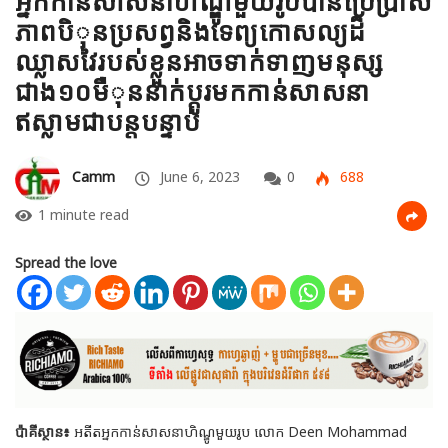
អ្នកកាន់សាសនាហិណ្ឌូមួយរូបបានប្រើប្រាស់
ភាពបិុនប្រសព្វនិងទេព្យកោសល្យដ៏
ឈ្លាសវៃរបស់ខ្លួនអាចទាក់ទាញមនុស្ស
ជាង១០មឺុននាក់ប្តូរមកកាន់សាសនា
ឥស្លាមជាបន្តបន្ទាប់
Camm
June 6, 2023
0
688
1 minute read
Spread the love
ប៉ាគីស្ថាន៖
អតីតអ្នកកាន់សាសនាហិណ្ឌូមួយរូប លោក Deen Mohammad