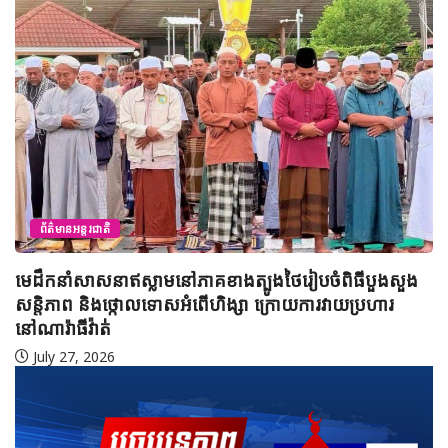
ព័ត៌មានអន្តរជាតិ
ឹកនាំសាសនាឥស្លាមនៅភាគខាងត្បូងថៃរៀបចំពិធីបួងសួង
អ៊ី
តិភាព និងថ្កោលទោសអំពើហិង្សា ក្រោយការវាយប្រហារ
ប្រ
ារ៉ាធីវ៉ាត់
J
uly 27, 2026