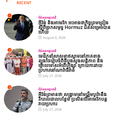
RECENT
1
ព័ត៌មានអន្តរជាតិ
អ៊ីរ៉ង់ និងអាមេរិក អះអាងថាកិច្ចព្រមព្រៀង
ស្តីពីច្រកសមុទ្ទ Hormuz ជិតសម្រេចបាន
ហើយ
August 6, 2026
2
ព័ត៌មានអន្តរជាតិ
មេដឹកនាំសាសនាឥស្លាមនៅភាគខាង
ត្បូងថៃរៀបចំពិធីបួងសួងសន្តិភាព និង
ថ្កោលទោសអំពើហិង្សា ក្រោយការវាយ
ប្រហារនៅណារ៉ាធីវ៉ាត់
July 27, 2026
3
ព័ត៌មានអន្តរជាតិ
អ៊ីរ៉ង់ព្រមានថា សង្គ្រាមនៅមជ្ឈិមបូព៌ានឹង
រីករាលដាលបន្ថែម ប្រសិនបើអាមេរិកបន្ត
វាយប្រហារ
July 27, 2026