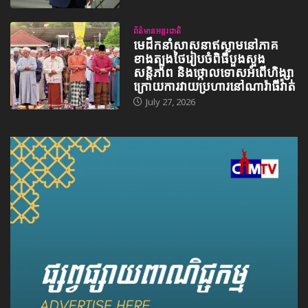
ព័ត៌មានអន្តរជាតិ
មេដឹកនាំសាសនាឥស្លាមនៅភាគ
ខាងត្បូងថៃរៀបចំពិធីបួងសួង
សន្តិភាព និងថ្កោលទោសអំពើហិង្សា
ក្រោយការវាយប្រហារនៅណារ៉ាធីវ៉ាត់
July 27, 2026