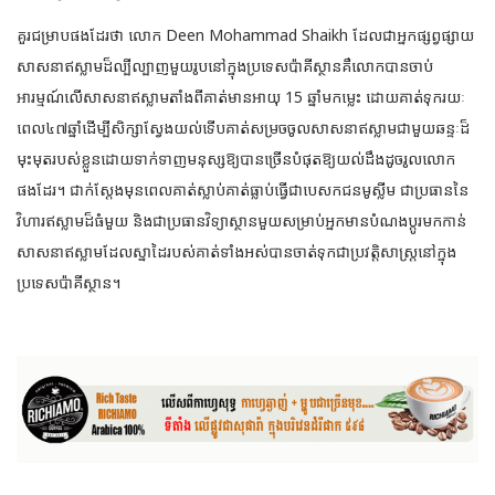
គួរជម្រាបផងដែរថា លោក Deen Mohammad Shaikh ដែលជាអ្នកផ្សព្វផ្សាយ
សាសនាឥស្លាមដ៏ល្បីល្បាញមួយរូបនៅក្នុងប្រទេសប៉ាគីស្ថានគឺលោកបានចាប់
អារម្មណ៍លើសាសនាឥស្លាមតាំងពីគាត់មានអាយុ 15 ឆ្នាំមកម្លេះ ដោយគាត់ទុករយៈ
ពេល៤៧ឆ្នាំដើម្បីសិក្សាស្វែងយល់ទើបគាត់សម្រចចូលសាសនាឥស្លាមជាមួយឆន្ទៈដ៏
មុះមុតរបស់ខ្លួនដោយទាក់ទាញមនុស្សឱ្យបានច្រើនបំផុតឱ្យយល់ដឹងដូចរូលលោក
ផងដែរ។ ជាក់ស្តែងមុនពេលគាត់ស្លាប់គាត់ធ្លាប់ធ្វើជាបេសកជនមូស្លីម ជាប្រធាននៃ
វិហារឥស្លាមដ៏ធំមួយ និងជាប្រធានវិទ្យាស្ថានមួយសម្រាប់អ្នកមានបំណងប្តូរមកកាន់
សាសនាឥស្លាមដែលស្នាដៃរបស់គាត់ទាំងអស់បានចាត់ទុកជាប្រវត្តិសាស្ត្រនៅក្នុង
ប្រទេសប៉ាគីស្ថាន។