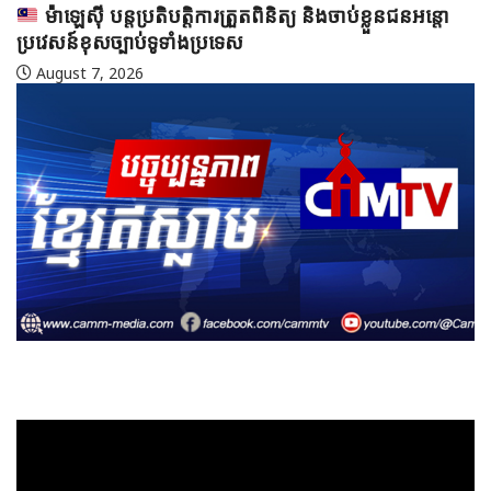
ម៉ាឡេស៊ី បន្តប្រតិបត្តិការត្រួតពិនិត្យ និងចាប់ខ្លួនជនអន្តោ
ប្រវេសន៍ខុសច្បាប់ទូទាំងប្រទេស
August 7, 2026