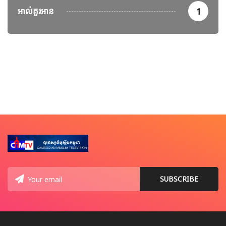
អាល់គួរអាន
1