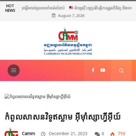
HOT
ម៉ាឡេស៊ី បន្តប្រតិបត្តិការត្រួតពិនិត្យ និងចាប់ខ្លួនជនអន្តោប្រវេសន៍ខុស
NEWS
August 7, 2026
ច្បាប់ទូទាំងប្រទេស
កំពូលសាសនវិទូឥស្លាម អ៊ីម៉ាំស្សាហ្វីអ៊ីយ៍
Camm
December 21, 2023
0
710