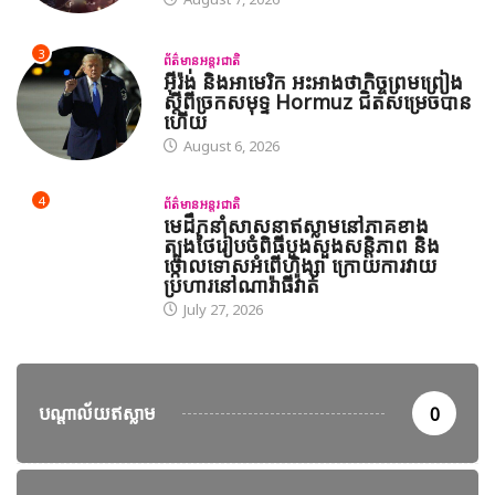
3
ព័ត៌មានអន្តរជាតិ
អ៊ីរ៉ង់ និងអាមេរិក អះអាងថាកិច្ចព្រមព្រៀង
ស្តីពីច្រកសមុទ្ទ Hormuz ជិតសម្រេចបាន
ហើយ
August 6, 2026
4
ព័ត៌មានអន្តរជាតិ
មេដឹកនាំសាសនាឥស្លាមនៅភាគខាង
ត្បូងថៃរៀបចំពិធីបួងសួងសន្តិភាព និង
ថ្កោលទោសអំពើហិង្សា ក្រោយការវាយ
ប្រហារនៅណារ៉ាធីវ៉ាត់
July 27, 2026
បណ្តាល័យឥស្លាម
0