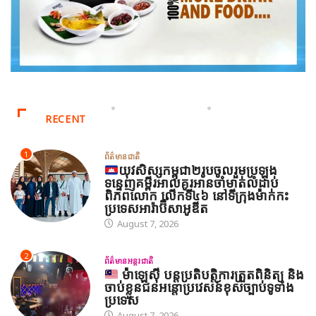
RECENT
1
ព័ត៌មានជាតិ
យុវសិស្សកម្ពុជា២រូបចូលរួមប្រឡង
ទន្ទេញគម្ពីរអាល់គូរអានចាំមាត់លំដាប់
ពិភពលោក លើកទី៤៦ នៅទីក្រុងម៉ាក់កះ
ប្រទេសអារ៉ាប៊ីសាអូឌីត
August 7, 2026
2
ព័ត៌មានអន្តរជាតិ
ម៉ាឡេស៊ី បន្តប្រតិបត្តិការត្រួតពិនិត្យ និង
ចាប់ខ្លួនជនអន្តោប្រវេសន៍ខុសច្បាប់ទូទាំង
ប្រទេស
August 7, 2026