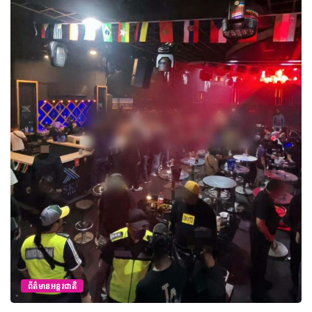
ព័ត៌មានអន្តរជាតិ