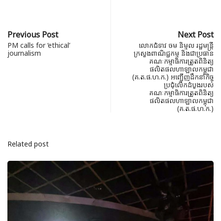
Previous Post
Next Post
PM calls for ‘ethical’
លោកជំទាវ ចម និម្មល រដ្ឋមន្ដ្រី
journalism
ក្រសួងពាណិជ្ជកម្ម និងជាប្រធាន
គណៈកម្មាធិការត្រួតពិនិត្យ
ផលិតផលហាឡាលកម្ពុជា
(គ.ត.ផ.ហ.ក.) អញ្ជើញដឹកនាំកិច្ច
ប្រជុំលើកដំបូងរបស់
គណៈកម្មាធិការត្រួតពិនិត្យ
ផលិតផលហាឡាលកម្ពុជា
(គ.ត.ផ.ហ.ក.)
Related post