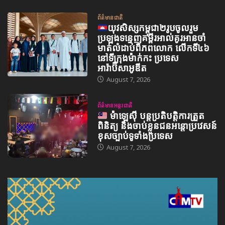
ព័ត៌មានជាតិ
យុវសិស្សកម្ពុជា២រូបចូលរួម
ប្រឡងទន្ទេញគម្ពីរអាល់គូរអានចាំ
មាត់លំដាប់ពិភពលោក លើកទី៤៦
នៅទីក្រុងម៉ាក់កះ ប្រទេស
អារ៉ាប៊ីសាអូឌីត
August 7, 2026
ព័ត៌មានអន្តរជាតិ
ម៉ាឡេស៊ី បន្តប្រតិបត្តិការត្រួត
ពិនិត្យ និងចាប់ខ្លួនជនអន្តោប្រវេសន៍
ខុសច្បាប់ទូទាំងប្រទេស
August 7, 2026