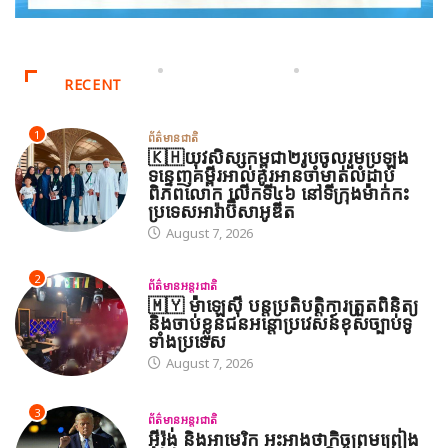
RECENT
1
ព័ត៌មានជាតិ
🇰🇭យុវសិស្សកម្ពុជា២រូបចូលរួមប្រឡង
ទន្ទេញគម្ពីរអាល់គូរអានចាំមាត់លំដាប់
ពិភពលោក លើកទី៤៦ នៅទីក្រុងម៉ាក់កះ
ប្រទេសអារ៉ាប៊ីសាអូឌីត
August 7, 2026
2
ព័ត៌មានអន្តរជាតិ
🇲🇾 ម៉ាឡេស៊ី បន្តប្រតិបត្តិការត្រួតពិនិត្យ
និងចាប់ខ្លួនជនអន្តោប្រវេសន៍ខុសច្បាប់ទូ
ទាំងប្រទេស
August 7, 2026
3
ព័ត៌មានអន្តរជាតិ
អ៊ីរ៉ង់ និងអាមេរិក អះអាងថាកិច្ចព្រមព្រៀង