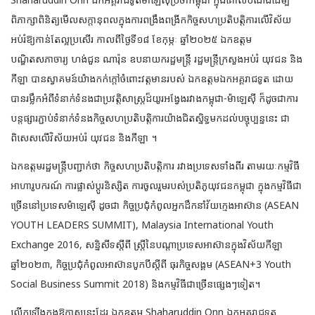
ពិភាក្សាពិនិត្យមើលសក្តានុពលក្នុងការពង្រឹងពង្រីកកិច្ចសហប្រតិបត្តិការលើវិស័យ
អប់រំឱ្យកាន់តែល្អប្រសើរ កាលពីថ្ងៃទី១៨ ខែកុម្ភៈ ឆ្នាំ២០២៥ ឯកឧត្តម
បណ្ឌិតសភាចារ្យ ហង់ជួន ណារ៉ុន ឧបនាយករដ្ឋមន្ត្រី រដ្ឋមន្ត្រីក្រសួងអប់រំ យុវជន និង
កីឡា បានស្វាគមន៍យ៉ាងកក់ក្ដៅចំពោះវត្តមានរបស់ ឯកឧត្តមឯកអគ្គរាជទូត ដោយ
បានរម្លឹកអំពីទំនាក់ទំនងជាប្រវត្តិសាស្ត្រដ៏យូរអង្វែងរវាងកម្ពុជា-ម៉ាឡេស៊ី ក៏ដូចជាការ
បន្តផ្សារភ្ជាប់ទំនាក់ទំនងកិច្ចសហប្រតិបត្តិការយ៉ាងជិតស្និទ្ធមកដល់បច្ចុប្បន្ននេះ ជា
ពិសេសលើវិស័យអប់រំ យុវជន និងកីឡា ។
ឯកឧត្ដមរដ្ឋមន្ត្រីបញ្ជាក់ថា កិច្ចសហប្រតិបត្តិការ រវាងប្រទេសទាំងពីរ តាមរយៈកម្មវិធី
អាហារូបករណ៍ ការផ្លាស់ប្ដូរនិស្សិត ការចូលរួមរបស់ប្រតិភូយុវជនកម្ពុជា ក្នុងកម្មវិធីជា
ច្រើននៅប្រទេសម៉ាឡេស៊ី ដូចជា កិច្ចប្រជុំកំពូលអ្នកដឹកនាំវ័យក្មេងអាស៊ាន (ASEAN
YOUTH LEADERS SUMMIT), Malaysia International Youth
Exchange 2016, សន្និសីទស្តីពី ស្ត្រីនៃបណ្តាប្រទេសអាស៊ានក្នុងវិស័យកីឡា
ឆ្នាំ២០២៣, កិច្ចប្រជុំកំពូលអាស៊ានបូកបីស្តីពី ធុរកិច្ចសង្គម (ASEAN+3 Youth
Social Business Summit 2018) និងកម្មវិធីជាច្រើនផ្សេងៗទៀត។
លើកឡើងក្នុងឱកាសនេះដែរ ឯកឧត្តម Shaharuddin Onn ឯកអគ្គរាជទូត