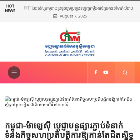
HOT
🇰🇭យុវសិស្សកម្ពុជា២រូបចូលរួមប្រឡងទន្ទេញគម្ពីរអាល់គូរអានចាំមាត់លំដាប់
NEWS
August 7, 2026
ពិភពលោក លើកទី៤៦ នៅទីក្រុងម៉ាក់កះ ប្រទេសអារ៉ាប៊ីសាអូឌីត
កម្ពុជា-ម៉ាឡេស៊ី ប្ដេជ្ញាបន្តផ្សារភ្ជាប់ទំនាក់
ទំនងកិច្ចសហប្រតិបត្តិការឱ្យកាន់តែជិតស្និទ្ធ