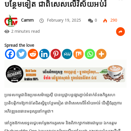
បន្ថែមទៀត ជាពិសេសលើវិស័យអប់រំ
Camm
February 19, 2025
0
290
2 minutes read
Spread the love
ប្រទេសកម្ពុជានិងប្រទេសម៉ាឡេស៊ី បានប្ដេជ្ញាបន្តផ្សារភ្ជាប់ទំនាក់ទំនងកិច្ចសហ
ប្រតិបត្តិការឱ្យកាន់តែជិតស្និទ្ធបន្ថែមទៀត ជាពិសេសលើវិស័យអប់រំ ដើម្បីជំរុញការ
អភិវឌ្ឍធនធានមនុស្សនៅកម្ពុជា។
នៅក្នុងឱកាសទទួលជួបសម្ដែងការគួរសម និងពិភាក្សាការងារជាមួយ ឯកឧត្តម
Shaharuddin Onn ឯកអគ្គរាជទូតម៉ាឡេស៊ីប្រចាំកម្ពុជា ក្នុងគោលបំណងដើម្បី