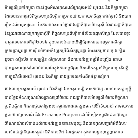
ម៉ាឡេស៊ីប្រចាំកម្ពុជា បានថ្លែងអំណរគុណដល់ក្រសួងអប់រំ យុវជន និងកីឡាកម្ពុជា
ដែលបានការផ្តល់កិច្ចសហប្រតិបត្តិការប្រកបដោយការយកចិត្តទុកដាក់ខ្ពស់ និងបាន
រម្លឹកដល់អនុស្សរណៈ នៃការយោគយល់គ្នារវាងរដ្ឋាភិបាលម៉ាឡេស៊ី និងរាជរដ្ឋាភិបាល
នៃព្រះរាជាណាចក្រកម្ពុជាស្តីពី កិច្ចសហប្រតិបត្តិការវិស័យឧត្តមសិក្សា ដែលបានចុះ
ហត្ថលេខាកាលពីឆ្នាំ២០១៤ ក្នុងគោលបំណងដើម្បីជំរុញការបោះពុម្ភការសិក្សា
ស្រាវជ្រាវរួមគ្នា ការរៀបចំការអភិវឌ្ឍកម្មវិធីសិក្សារួមគ្នា និងសកម្មភាពផ្សេងទៀត
ដូចជា សន្និសីទ ការបង្រៀន សិក្ខាសាលា និងការអភិវឌ្ឍកម្មវិធីបង្រៀន ដោយ
បានគូសបញ្ជាក់ចំណាប់អារម្មណ៍ក្នុងការបន្តជំរុញ និងលើកកម្ពស់កិច្ចសហប្រតិបត្តិ
ការក្នុងវិស័យអប់រំ យុវជន និងកីឡា រវាងប្រទេសទាំងពីរបន្ថែមទៀត។
តាងនាមក្រសួងអប់រំ យុវជន និងកីឡា ឯកឧត្តមបណ្ឌិតសភាចារ្យ ឧបនាយករដ្ឋមន្ត្រី
បានថ្លែងអំណរគុណយ៉ាងជ្រាលជ្រៅចំពោះ រាជរដ្ឋាភិបាលម៉ាឡេស៊ី ចំពោះកិច្ចសហ
ប្រតិបត្តិការ និងការជួយគាំទ្រដល់កម្ពុជានាពេលកន្លងមក លើវិស័យអប់រំ តាមរយៈការ
ផ្តល់អាហារូបករណ៍ និង Exchange Program ដល់និស្សិតកម្ពុជាដែលបានរួម
ចំណែកយ៉ាងសំខាន់ដល់ការអភិវឌ្ឍធនធានមនុស្ស និងបានគូសបញ្ជាក់អំពីជំហរ
របស់រាជរដ្ឋាភិបាលកម្ពុជា នីតិកាលទី៧ នៃរដ្ឋសភា ក្នុងការបន្តអនុវត្តនូវគោល