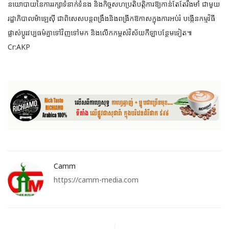
នយោបាយនៃការរក្សាទំនាក់ទំនង និងកិច្ចសហប្រតិបត្តិការឱ្យកាន់តែតែរឹងមាំ ជាមួយ
រដ្ឋាភិបាលម៉ាឡេស៊ី ជាពិសេសបន្តពង្រឹងនិងពង្រីកឱកាសក្នុងការអប់រំ បង្កើនកម្មវិធី
ផ្លាស់ប្តូរវប្បធម៌គ្នាទៅវិញទៅមក និងលើកកម្ពស់វិស័យកីឡាបន្ថែមទៀត៕
Cr:AKP
Camm
https://camm-media.com