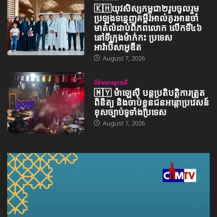
🇰🇭យុវសិស្សកម្ពុជា២រូបចូលរួម
ប្រឡងទន្ទេញគម្ពីរអាល់គូរអានចាំ
មាត់លំដាប់ពិភពលោក លើកទី៤៦
នៅទីក្រុងម៉ាក់កះ ប្រទេស
អារ៉ាប៊ីសាអូឌីត
August 7, 2026
ព័ត៌មានអន្តរជាតិ
🇲🇾 ម៉ាឡេស៊ី បន្តប្រតិបត្តិការត្រួត
ពិនិត្យ និងចាប់ខ្លួនជនអន្តោប្រវេសន៍
ខុសច្បាប់ទូទាំងប្រទេស
August 7, 2026