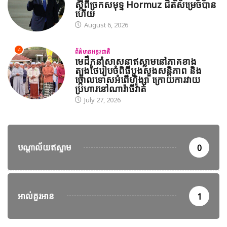
ស្តីពីច្រកសមុទ្ទ Hormuz ជិតសម្រេចបាន
ហើយ
August 6, 2026
4
ព័ត៌មានអន្តរជាតិ
មេដឹកនាំសាសនាឥស្លាមនៅភាគខាង
ត្បូងថៃរៀបចំពិធីបួងសួងសន្តិភាព និង
ថ្កោលទោសអំពើហិង្សា ក្រោយការវាយ
ប្រហារនៅណារ៉ាធីវ៉ាត់
July 27, 2026
បណ្តាល័យឥស្លាម
0
អាល់គួរអាន
1