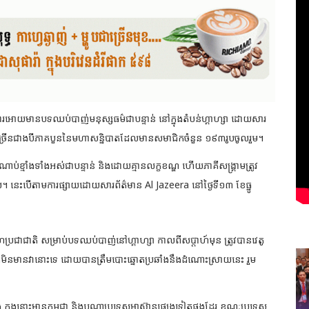
ារអោយមានបទឈប់បាញ់​មនុស្ស​ធម៌ជាបន្ទាន់ នៅក្នុងតំបន់ហ្គាហ្សា ដោយសារ
្រើនជាងបីភាគបួន​នៃមហាសន្និបាតដែល​មាន​ស​មា​ជិកចំនួន ១៩៣រូបចូលរួម។
ប់ខ្មាំងទាំងអស់ជាបន្ទាន់ និងដោយគ្មានលក្ខខណ្ឌ ហើយ​ភាគី​សង្រ្គាមត្រូវ
ីវិល។ នេះបើតាមការផ្សាយដោយសារព័ត៌មាន Al Jazeera នៅថ្ងៃទី១៣ ខែធ្នូ
រសហ​ប្រជា​ជាតិ សម្រាប់​បទឈប់​បាញ់នៅហ្គាហ្សា កាលពីសប្តាហ៍មុន ត្រូវបានវេតូ
ិកមិនមានវានោះទេ ដោយបាន​ត្រឹម​បោះ​ឆ្នោត​ប្រឆាំងនឹង​ដំណោះស្រាយ​នេះ រួម
េង ក្នុងនោះមានកម្ពុជា និង​បណ្តាប្រទេសអាស៊ានផ្សេងទៀតផងដែរ ខណៈ​ប្រទេស​