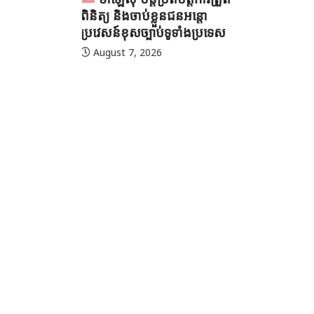
ជនអន្តោ
ទាំងប្រទេស