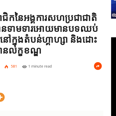
ាជិកនៃអង្គការសហប្រជាជាតិ
បានទាមទារអោយ​មានបទឈប់
ៅ​ក្នុង​តំបន់ហ្គាហ្សា និងដោះ
ាន​លក្ខខណ្ឌ
581
1 minute read