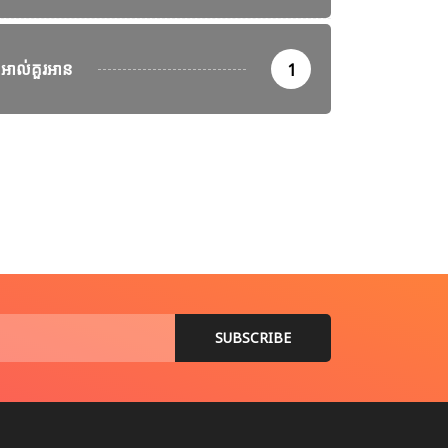
អាល់គួរអាន
1