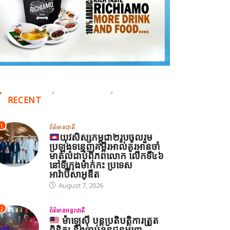
RECENT
1
ព័ត៌មានអន្តរជាតិ
ព័ត៌មានជាតិ
យុវសិស្សកម្ពុជា២រូបចូលរួម
ប្រឡងទន្ទេញគម្ពីរអាល់គូរអានចាំ
ីរ៉ង់ និងអាមេរិក អះអាងថាកិច្ច
មាត់លំដាប់ពិភពលោក លើកទី៤៦
រមព្រៀងស្តីពីច្រកសមុទ្ទ
នៅទីក្រុងម៉ាក់កះ ប្រទេស
អារ៉ាប៊ីសាអូឌីត
ormuz ជិតសម្រេចបានហើយ
August 7, 2026
August 6, 2026
2
ព័ត៌មានអន្តរជាតិ
ម៉ាឡេស៊ី បន្តប្រតិបត្តិការត្រួត
ពិនិត្យ និងចាប់ខ្លួនជនអន្តោ