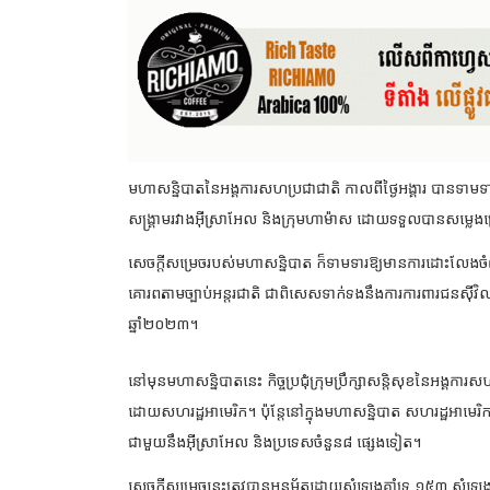
មហាសន្និបាតនៃអង្គការសហប្រជាជាតិ កាលពីថ្ងៃអង្គារ បានទាមទ
សង្គ្រាមរវាងអ៊ីស្រាអែល និងក្រុមហាម៉ាស ដោយទទួលបានសម្លេងច
សេចក្តីសម្រេចរបស់មហាសន្និ​បាត ក៏​ទាមទារឱ្យមាន​ការដោះលែងចំណា
គោរព​តាម​ច្បាប់អន្តរជាតិ ជាពិសេសទាក់​ទងនឹង​ការ​ការពារជនស៊
ឆ្នាំ២០២៣។
នៅមុនមហាសន្និបាតនេះ កិច្ចប្រជុំក្រុមប្រឹក្សាសន្តិសុខនៃ​អង្គកា
ដោយ​សហ​រដ្ឋអាមេរិក។ ប៉ុន្តែនៅក្នុងមហា​សន្និ​បាត សហរដ្ឋអាមេរ
ជាមួយនឹង​អ៊ីស្រា​អែល និងប្រទេសចំនួន៨ ផ្សេង​ទៀត។
សេចក្តីសម្រេចនេះ​ត្រូវ​បាន​អនុម័ត​ដោយ​សំឡេង​គាំទ្រ ១៥៣ សំឡ