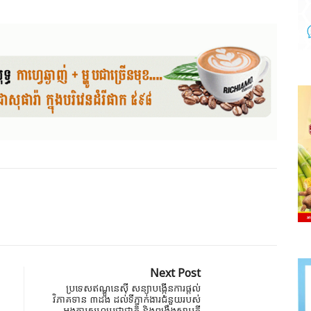
Next Post
ប្រទេសឥណ្ឌូនេស៊ី សន្យាបង្កើនការផ្តល់
វិភាគទាន​​ ៣ដង ដល់ទីភ្នាក់ងារជំនួយរបស់
អង្គការសហប្រជាជាតិ និងពង្រឹងសាមគ្គី