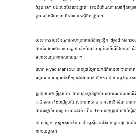
ចំនួន ២៣ បដិ​សេធ​មិនបោះឆ្នោត។ ទោះ​បីយ៉ាង​ណា សេចក្តីសម្រេចរប
ឆ្លុះ​បញ្ចាំងពី​ទស្សនៈពិភពលោកស្តីពីសង្រ្គាម។
បេសកជនរបស់អង្គការសហប្រជាជាតិប៉ាឡេស្ទីន Riyad Mansour 
បាននិយាយថា៖ សហរដ្ឋអាមេរិកមិនអាចបន្តមិន​អើ​ពើនឹងអំណាចដ៏ធំ
មនោសញ្ចេតនា​ជាសាធារណៈ។
លោក Riyad Mansour បានប្រាប់អ្នកយកព័ត៌មានថា “វាជាកាតព្វកិ
ឈ្លានពាននេះប្រឆាំងនឹងប្រជាជនរបស់យើង។ វា​ជាកាតព្វកិច្ចរបស់យើង
គួរជម្រាបថា អ៊ីស្រាអែលបានបន្តទម្លាក់គ្រាប់បែកឥតឈប់ឈរលើតំប
កជើងគោក ដែលអ៊ីស្រាអែលអះអាងថា ជាការ​សងសឹកចំពោះការវាយប
បានសម្លាប់មនុស្ស ១២០០នាក់ ហើយ ២៤០នាក់ត្រូវ​បានចាប់​ធ្វើជា
ដោយឡែក ក្រសួង​សុខាភិបាលប៉ាឡេស្ទីន នៅតំបន់​ហ្គាហ្សា បាននិយា
នាក់​រង​របួស៕