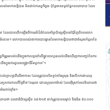
ស់មហាសន្និបាត មិនជាប់កាតព្វកិច្ច​ទេ ប៉ុន្តែមានទម្ងន់ផ្នែក​ន​យោ​បាយ ដែល
ដែលបានលើកឡើង​ពីការតវ៉ា​ដ៏ធំដែលគាំទ្រប៉ាឡេស្ទីននៅជុំវិញពិភពលោក
នេះទេ។ លោក​បាន​ពណ៌នា​ការ​បោះឆ្នោតនៃមហាសន្និបាត​ថា​ជា​ចំណុច​កំពូល​នៃ​
ច្ចរួមរបស់យើងក្នុងការបន្ត​នៅ​លើផ្លូវនេះ​រហូត​ដល់យើងឃើញការបញ្ចប់នៃការ
​ក្នុង​ការជួយសង្គ្រោះ​ជីវិតពួកគេ”។
ន់ហ្គាហ្សាពីលើអាកាស ដែ​លត្រូវបានបិទខ្ទប់ទាំងស្រុង និងបើក​ការ​វាយលុ
្រហារកាលពីថ្ងៃទី៧ ខែតុលា ដោយក្រុមហា​ម៉ាស់ ដែលអ៊ីស្រាអែល​និយាយ​ថា
ចំណាប់ខ្មាំង។
យ​ថា ជនជាតិ​ប៉ាឡេស្ទីន ១៨.២០៥ នាក់​ត្រូវ​បាន​សម្លាប់ និង​ជិត ៥០.០០០​