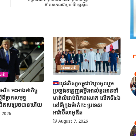
ភាពសកលជាមួយប៉ាឡេស្ទីន
សកម្ពុជា២រូបចូលរួម
អ៊
ញគម្ពីរអាល់គូរអានចាំ
ព្
ប់ពិភពលោក លើកទី៤៦
H
ាក់កះ ប្រទេស
ូឌីត
ព័ត៌មានអន្តរជាតិ
, 2026
ម៉ាឡេស៊ី បន្តប្រតិបត្តិការត្រួត