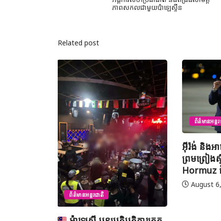
ភាពសកលជាមួយប៉ាឡេស្ទីន
Related post
ព័ត៌មានជាតិ
ព័ត៌មានអន្តរជាតិ
យុវសិស្
អ៊ីរ៉ង់ និងអាមេរិក អះអាងថាកិច្ច
ប្រឡងទន្ទេ
ព្រមព្រៀងស្តីពីច្រកសមុទ្ទ
មាត់លំដា
Hormuz ជិតសម្រេចបានហើយ
នៅទីក្រុងម៉
អារ៉ាប៊ីសាអ
August 6, 2026
August 7
បត្តិការត្រួត