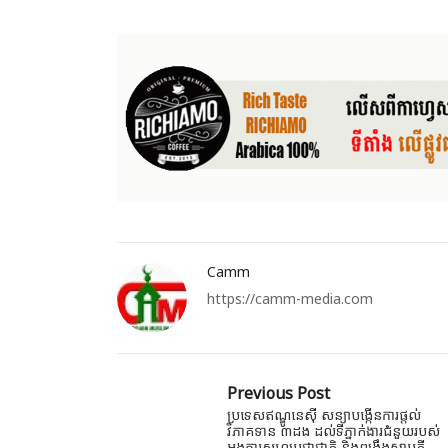
Camm
https://camm-media.com
Previous Post
ប្រទេសឥណ្ឌូនេស៊ី សន្យាបង្កើនការផ្តល់
វិភាគទាន​​ ៣ដង ដល់ទីភ្នាក់ងារជំនួយរបស់
អង្គការ​សហ​ប្រជាជាតិ និងពង្រឹងសាមគ្គី