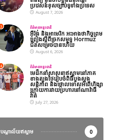
ប្រវេសន៍ខុសច្បាប់ទូទាំងប្រទេស
August 7, 2026
3
ព័ត៌មានអន្តរជាតិ
អ៊ីរ៉ង់ និងអាមេរិក អះអាងថាកិច្ចព្រម
ព្រៀងស្តីពីច្រកសមុទ្ទ Hormuz
ជិតសម្រេចបានហើយ
August 6, 2026
4
ព័ត៌មានអន្តរជាតិ
មេដឹកនាំសាសនាឥស្លាមនៅភាគ
ខាងត្បូងថៃរៀបចំពិធីបួងសួង
សន្តិភាព និងថ្កោលទោសអំពើហិង្សា
ក្រោយការវាយប្រហារនៅណារ៉ាធី
វ៉ាត់
July 27, 2026
បណ្តាល័យឥស្លាម
0