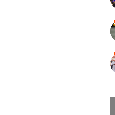
ពិនិត្យ និងចាប់ខ្លួនជនអន្តោ
ប្រវេសន៍ខុសច្បាប់ទូទាំងប្រទេស
August 7, 2026