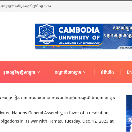
ួនជនអន្តោប្រវេសន៍ខុសច្បាប់ទូទាំងប្រទេស
ទូរទស្សន៍មូស្លីមកម្ពុជា
បណ្តាល័យឥស្លាម
អំពីយើង
EN
United Nations General Assembly, in favor of a resolution
obligations in its war with Hamas, Tuesday, Dec. 12, 2023 at