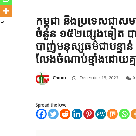
កម្ពុជា និងប្រទេសជាសម
ចំនួន ១៥២ផ្សេងទៀត 
បាញ់មនុស្សធម៌ជាបន្ទាន់ ន
លែងចំណាប់ខ្មាំង​ដោយគ្ម
Camm
December 13, 2023
0
Spread the love