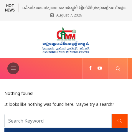
HOT
ន្តិភាព និងថ្កោល
អ៊ីរ៉ង់ព្រមានថា សង្គ្រាមនៅមជ្ឈិមបូព៌ានឹងរីករាលដាលបន្ថែម ប្រសិនបើអាមេរិក
NEWS
August 7, 2026
ីវ៉ាត់
បន្តវាយប្រហារ
Nothing found!
It looks like nothing was found here. Maybe try a search?