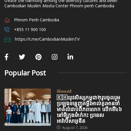
create the harmony among the diversity cultures and belief
Cambodian Muslim
Media
Center Phnom penh Cambodia
Phnom Penh Cambodia
+855 11 900 100
https://t.me/CambodianMuslimTV
Popular Post
ព័ត៌មានជាតិ
🇰🇭យុវសិស្សកម្ពុជា២រូបចូលរួម
ប្រឡងទន្ទេញគម្ពីរអាល់គូរអានចាំ
មាត់លំដាប់ពិភពលោក លើកទី៤៦
នៅទីក្រុងម៉ាក់កះ ប្រទេស
អារ៉ាប៊ីសាអូឌីត
August 7, 2026