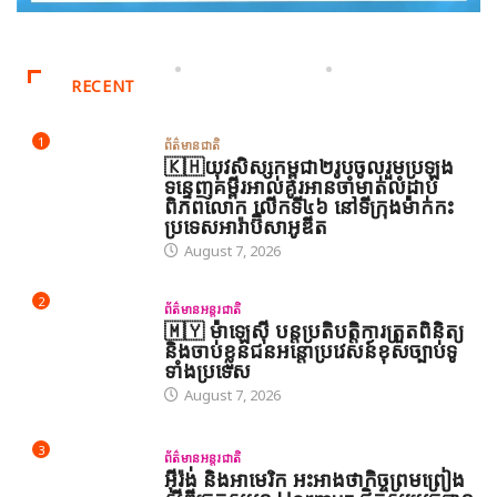
RECENT
1
ព័ត៌មានជាតិ
🇰🇭យុវសិស្សកម្ពុជា២រូបចូលរួមប្រឡង
ទន្ទេញគម្ពីរអាល់គូរអានចាំមាត់លំដាប់
ពិភពលោក លើកទី៤៦ នៅទីក្រុងម៉ាក់កះ
ប្រទេសអារ៉ាប៊ីសាអូឌីត
August 7, 2026
2
ព័ត៌មានអន្តរជាតិ
🇲🇾 ម៉ាឡេស៊ី បន្តប្រតិបត្តិការត្រួតពិនិត្យ
និងចាប់ខ្លួនជនអន្តោប្រវេសន៍ខុសច្បាប់ទូ
ទាំងប្រទេស
August 7, 2026
3
ព័ត៌មានអន្តរជាតិ
អ៊ីរ៉ង់ និងអាមេរិក អះអាងថាកិច្ចព្រមព្រៀង