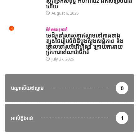
ស្តីពីច្រកសមុទ្ទ Hormuz ជិតសម្រេចបាន
ហើយ
August 6, 2026
4
ព័ត៌មានអន្តរជាតិ
មេដឹកនាំសាសនាឥស្លាមនៅភាគខាង
ត្បូងថៃរៀបចំពិធីបួងសួងសន្តិភាព និង
ថ្កោលទោសអំពើហិង្សា ក្រោយការវាយ
ប្រហារនៅណារ៉ាធីវ៉ាត់
July 27, 2026
បណ្តាល័យឥស្លាម
0
អាល់គួរអាន
1