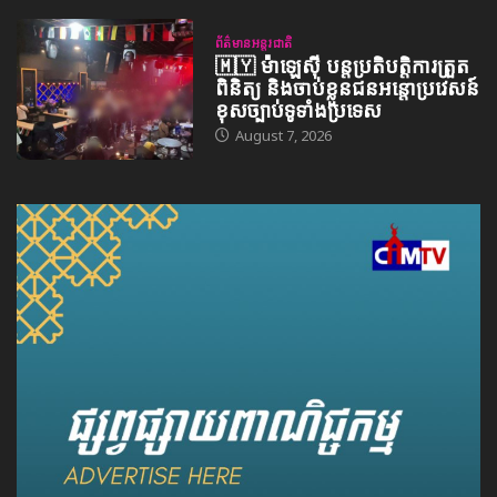
ព័ត៌មានអន្តរជាតិ
🇲🇾 ម៉ាឡេស៊ី បន្តប្រតិបត្តិការត្រួត
ពិនិត្យ និងចាប់ខ្លួនជនអន្តោប្រវេសន៍
ខុសច្បាប់ទូទាំងប្រទេស
August 7, 2026