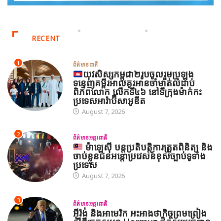
RECENT
1
ព័ត៌មានជាតិ
យុវសិស្សកម្ពុជា២រូបចូលរួមប្រឡង
ទន្ទេញគម្ពីរអាល់គូរអានចាំមាត់លំដាប់
ពិភពលោក លើកទី៤៦ នៅទីក្រុងម៉ាក់កះ
ប្រទេសអារ៉ាប៊ីសាអូឌីត
August 7, 2026
2
ព័ត៌មានអន្តរជាតិ
ម៉ាឡេស៊ី បន្តប្រតិបត្តិការត្រួតពិនិត្យ និង
ចាប់ខ្លួនជនអន្តោប្រវេសន៍ខុសច្បាប់ទូទាំង
ប្រទេស
August 7, 2026
3
ព័ត៌មានអន្តរជាតិ
អ៊ីរ៉ង់ និងអាមេរិក អះអាងថាកិច្ចព្រមព្រៀង