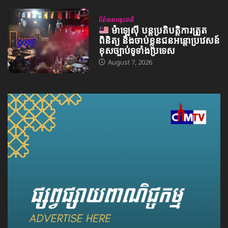
ព័ត៌មានអន្តរជាតិ
ម៉ាឡេស៊ី បន្តប្រតិបត្តិការត្រួត
ពិនិត្យ និងចាប់ខ្លួនជនអន្តោប្រវេសន៍
ខុសច្បាប់ទូទាំងប្រទេស
August 7, 2026