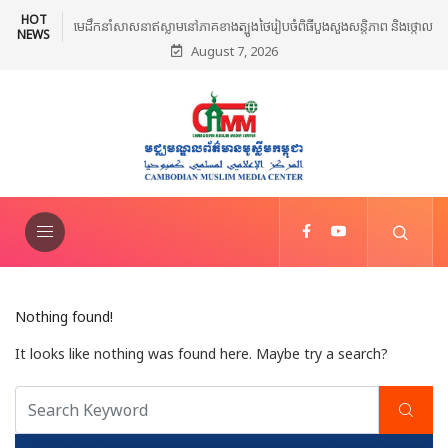
HOT
សន្តិភាព និងថ្កោល
អ៊ីរ៉ង់ព្រមានថា សង្គ្រាមនៅមជ្ឈិមបូព៌ានឹងរីករាលដាលបន្ថែម ប្រសិនបើអាមេរិក
NEWS
August 7, 2026
ីវ៉ាត់
បន្តវាយប្រហារ
Nothing found!
It looks like nothing was found here. Maybe try a search?