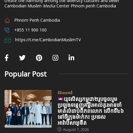
create the harmony among the diversity cultures and belief
Cambodian Muslim
Media
Center Phnom penh Cambodia
Phnom Penh Cambodia
+855 11 900 100
https://t.me/CambodianMuslimTV
Popular Post
ព័ត៌មានជាតិ
យុវសិស្សកម្ពុជា២រូបចូលរួម
ប្រឡងទន្ទេញគម្ពីរអាល់គូរអានចាំ
មាត់លំដាប់ពិភពលោក លើកទី៤៦
នៅទីក្រុងម៉ាក់កះ ប្រទេស
អារ៉ាប៊ីសាអូឌីត
August 7, 2026