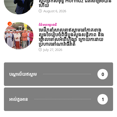
ស្តីពីច្រកសមុទ្ទ Hormuz ជិតសម្រេចបាន
ហើយ
August 6, 2026
4
ព័ត៌មានអន្តរជាតិ
មេដឹកនាំសាសនាឥស្លាមនៅភាគខាង
ត្បូងថៃរៀបចំពិធីបួងសួងសន្តិភាព និង
ថ្កោលទោសអំពើហិង្សា ក្រោយការវាយ
ប្រហារនៅណារ៉ាធីវ៉ាត់
July 27, 2026
បណ្តាល័យឥស្លាម
0
អាល់គួរអាន
1