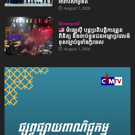
អារ៉ាប៊ីសាអូឌីត
August 7, 2026
ព័ត៌មានអន្តរជាតិ
ម៉ាឡេស៊ី បន្តប្រតិបត្តិការត្រួត
ពិនិត្យ និងចាប់ខ្លួនជនអន្តោប្រវេសន៍
ខុសច្បាប់ទូទាំងប្រទេស
August 7, 2026