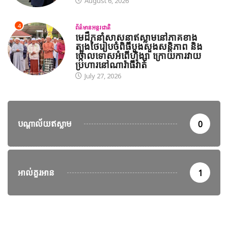
August 6, 2026
4
ព័ត៌មានអន្តរជាតិ
មេដឹកនាំសាសនាឥស្លាមនៅភាគខាង
ត្បូងថៃរៀបចំពិធីបួងសួងសន្តិភាព និង
ថ្កោលទោសអំពើហិង្សា ក្រោយការវាយ
ប្រហារនៅណារ៉ាធីវ៉ាត់
July 27, 2026
បណ្តាល័យឥស្លាម
0
អាល់គួរអាន
1