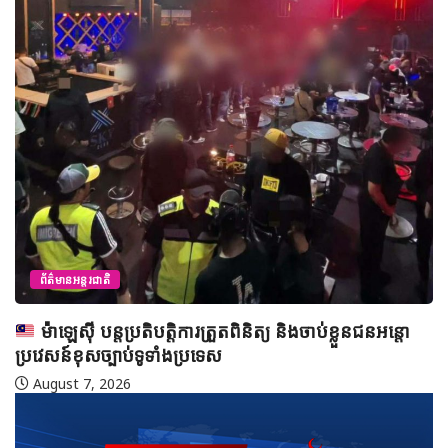
ព័ត៌មាន
អ៊ីរ៉ង់ 
Hormu
August
អន្តរជាតិ
ស៊ី បន្តប្រតិបត្តិការត្រួតពិនិត្យ និងចាប់ខ្លួនជនអន្តោ
ខុសច្បាប់ទូទាំងប្រទេស
 7, 2026