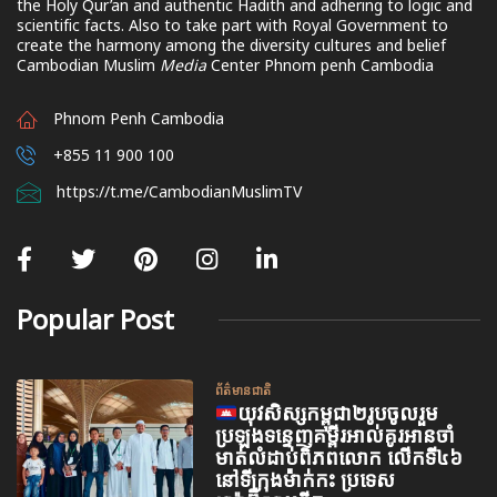
the Holy Qur’an and authentic Hadith and adhering to logic and
scientific facts. Also to take part with Royal Government to
create the harmony among the diversity cultures and belief
Cambodian Muslim
Media
Center Phnom penh Cambodia
Phnom Penh Cambodia
+855 11 900 100
https://t.me/CambodianMuslimTV
Popular Post
ព័ត៌មានជាតិ
យុវសិស្សកម្ពុជា២រូបចូលរួម
ប្រឡងទន្ទេញគម្ពីរអាល់គូរអានចាំ
មាត់លំដាប់ពិភពលោក លើកទី៤៦
នៅទីក្រុងម៉ាក់កះ ប្រទេស