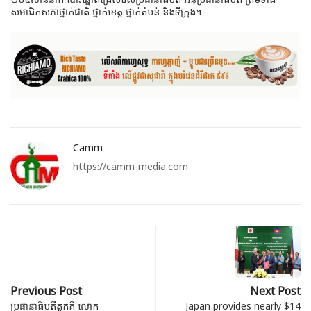
សមាជិកសភាថ្នាក់ជាតិ ថ្នាក់ខេត្ត ថ្នាក់តំបន់ និងទីក្រុង។
Camm
https://camm-media.com
Previous Post
Next Post
ប្រធានាធិបតីតួកគី លោក
Japan provides nearly $14