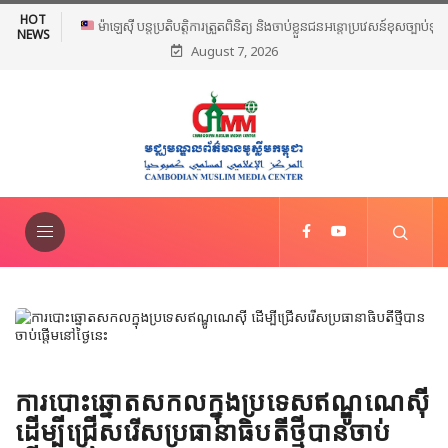
HOT
ម៉ាឡេស៊ី បន្តប្រតិបត្តិការត្រួតពិនិត្យ និងចាប់ខ្លួនជនអន្តោប្រវេសន៍ខុស
NEWS
August 7, 2026
ច្បាប់ទូទាំងប្រទេស
ការបោះឆ្នោតសកលក្នុងប្រទេសឥណ្ឌូណេស៊ី
ដើម្បីជ្រើសរើសប្រធានាធិបតីថ្មីបានចាប់