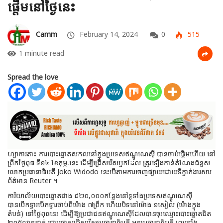
ផ្តើមនៅថ្ងៃនេះ
Camm
February 14, 2024
0
515
1 minute read
Spread the love
ហ្សាការតា៖ ការបោះឆ្នោតសកលនៅក្នុងប្រទេសឥណ្ឌូណេស៊ី បានចាប់ផ្ដើមហើយ នៅ
ព្រឹកថ្ងៃពុធ ទី១៤ ខែកុម្ភៈនេះ ដើម្បីជ្រើសរើសអ្នកដែល ត្រូវឡើងកាន់តំណែងជំនួស
លោកប្រធានាធិបតី Joko Widodo នេះបើតាមការចេញផ្សាយដោយទីភ្នាក់ងារសារ
ព័ត៌មាន Reuter ។
ការិយាល័យបោះឆ្នោតជាង ៨២០,០០០កន្លែងនៅទូទាំងប្រទេសឥណ្ឌូណេស៊ី
បានបើកទ្វារបើកទ្វារចាប់ពីម៉ោង ៧ព្រឹក ហើយបិទនៅម៉ោង ១សៀល (ម៉ោងក្នុង
តំបន់) នៅថ្ងៃពុធនេះ ដើម្បីឱ្យប្រជាជនឥណ្ឌូណេស៊ីដែលបានចុះឈ្មោះបោះឆ្នោតជិត
២០៥លាននាក់ បោះឆ្នោតជ្រើសរើសប្រធានាធិបតី អនុប្រធានាធិបតី ព្រមទាំង