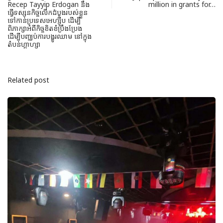
Recep Tayyip Erdogan នឹង
million in grants for…
ធ្វើទស្សនកិច្ចលើកដំបូង​របស់ខ្លួន
ទៅកាន់​ប្រទេសអេហ្ស៊ីប ដើម្បី
ពិភាក្សាអំពីកិច្ចខិតខំប្រឹងប្រែង
ដើម្បីបញ្ឈប់ការបង្ហូរឈាម នៅក្នុង
តំបន់ហ្គា​ហ្សា
Related post