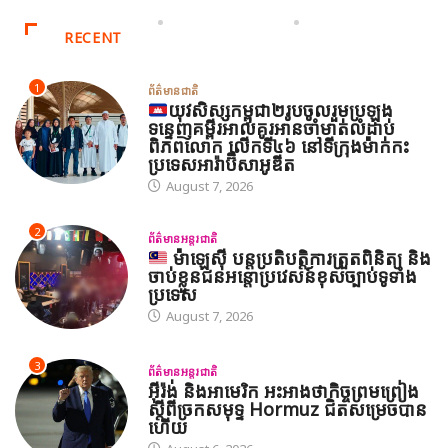
RECENT
1
ព័ត៌មានជាតិ
យុវសិស្សកម្ពុជា២រូបចូលរួមប្រឡង
ទន្ទេញគម្ពីរអាល់គូរអានចាំមាត់លំដាប់
ពិភពលោក លើកទី៤៦ នៅទីក្រុងម៉ាក់កះ
ប្រទេសអារ៉ាប៊ីសាអូឌីត
August 7, 2026
2
ព័ត៌មានអន្តរជាតិ
ម៉ាឡេស៊ី បន្តប្រតិបត្តិការត្រួតពិនិត្យ និង
ចាប់ខ្លួនជនអន្តោប្រវេសន៍ខុសច្បាប់ទូទាំង
ប្រទេស
August 7, 2026
3
ព័ត៌មានអន្តរជាតិ
អ៊ីរ៉ង់ និងអាមេរិក អះអាងថាកិច្ចព្រមព្រៀង
ស្តីពីច្រកសមុទ្ទ Hormuz ជិតសម្រេចបាន
ហើយ