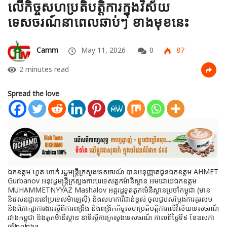
លើកិច្ចសហប្រតិបត្តិការក្នុងវិស័យ
ទេសចរណ៍នាពេលឆាប់ៗ ខាងមុខនេះ
Camm
May 11, 2026
0
87
2 minutes read
Spread the love
ឯកឧត្តម ហួត ហាក់ រដ្ឋមន្ត្រីក្រសួងទេសចរណ៍ បានអនុញ្ញាតជូនឯកឧត្តម AHMET
Gurbanov អនុរដ្ឋមន្ត្រីក្រសួងការបរទេសតួកម៉ានីស្ថាន អមដោយឯកឧត្តម
MUHAMMETNYYAZ Mashalov អគ្គរដ្ឋទូតតួកម៉េនីស្ថានប្រចាំកម្ពុជា (មាន
និវេសនដ្ឋាននៅប្រទេសម៉ាឡេស៊ី) និងសហការីជាន់ខ្ពស់ ចូលជួបសម្តែងការគួរសម
និងពិភាក្សាការងារស្តីពីការពង្រឹង និងពង្រីកកិច្ចសហប្រតិបត្តិការលើវិស័យទេសចរណ៍
រវាងកម្ពុជា និងតួកម៉ានីស្ថាន នាទីស្តីការក្រសួងទេសចរណ៍ កាលពីថ្ងៃទី៩ ខែ​ឧសភា
ឆ្នាំ២០២៦។