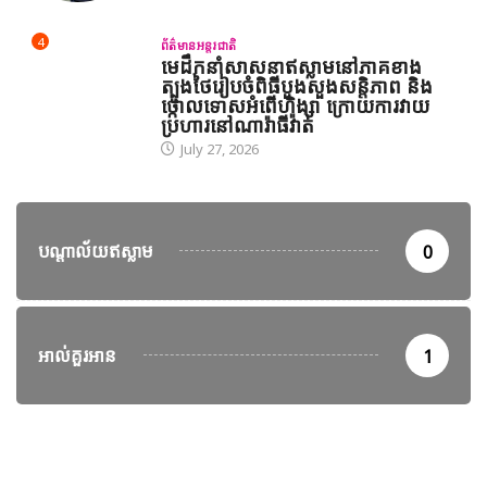
4
ព័ត៌មានអន្តរជាតិ
មេដឹកនាំសាសនាឥស្លាមនៅភាគខាង
ត្បូងថៃរៀបចំពិធីបួងសួងសន្តិភាព និង
ថ្កោលទោសអំពើហិង្សា ក្រោយការវាយ
ប្រហារនៅណារ៉ាធីវ៉ាត់
July 27, 2026
បណ្តាល័យឥស្លាម
0
អាល់គួរអាន
1