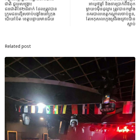
ជាតិ ជួយសង្គ្រោះ
អាយុ៥ឆ្នាំ និងទារប្រាក់ពីឪពុក
ជនជាតិថៃ២៨នាក់ ដែលត្រូវបាន
ម្តាយ១ម៉ឺនដុល្លារ ត្រូវបានកម្លាំង
ក្រុមជនល្មើសចាប់បង្ខាំងនៅក្រុង
នគរបាលខេត្តកណ្តាលចាប់ខ្លួន,
ប៉ោយប៉ែត ខេត្តបន្ទាយមានជ័យ
តែអកុសលក្មេងស្រីរងគ្រោះបាន
ស្លាប់
Related post