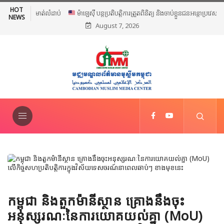
HOT
ម៉ាឡេស៊ី បន្តប្រតិបត្តិការត្រួតពិនិត្យ និងចាប់ខ្លួនជនអន្តោប្រវេសន៍ខុស
NEWS
August 7, 2026
ច្បាប់ទូទាំងប្រទេស
កម្ពុជា និងតួកម៉ានីស្ថាន គ្រោងនឹងចុះ
អនុស្សរណៈនៃការយោគយល់គ្នា (MoU)