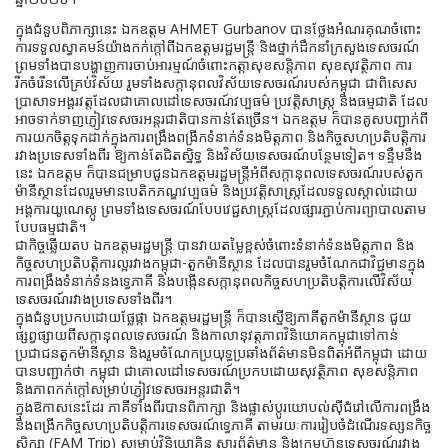
ក្នុងជំនួបពិភាក្សានេះ ឯកឧត្តម AHMET Gurbanov បានថ្លែងអំណរគុណចំពោះ
ការទទួលស្វាគមន៍យ៉ាងកក់ក្តៅពីឯកឧត្តមរដ្ឋមន្រ្តី និងថ្នាក់ដឹកនាំក្រសួងទេសចរណ៍
ព្រមទាំងបានបង្ហាញការចាប់អារម្មណ៍ចំពោះកត្តាសុខសន្តិភាព សុខសុវត្ថិភាព ការ
រីកចំរើនលើគ្រប់វិស័យ រួមទាំងសក្តានុពលវិស័យទេសចរណ៍របស់កម្ពុជា ជាពិសេស
ប្រាសាទអង្គរវត្តដែលជាគោលដៅទេសចរណ៍វប្បធម៌ ប្រវត្តិសាស្ត្រ និងធម្មជាតិ ដែល
អាចទាក់ទាញភ្ញៀវទេសចរអន្តរជាតិបានកាន់តែច្រើន។ ឯកឧត្តម ក៏បានគូសបញ្ជាក់ពី
ការយកចិត្តទុកដាក់ក្នុងការពង្រឹងពង្រីកទំនាក់ទំនងមិត្តភាព និងកិច្ចសហប្រតិបត្តិការ
រវាងប្រទេសទាំងពីរ ឱ្យកាន់តែជិតស្និទ្ធ និងវិស័យទេសចរណ៍បន្ថែមទៀត។ ទន្ទឹមនឹង
នេះ ឯកឧត្តម ក៏បានជម្រាបជូនឯកឧត្តមរដ្ឋមន្រ្តីអំពីសក្តានុពលទេសចរណ៍របស់តួក
ម៉ានីស្ថានដែលរួមមានបេតិកភណ្ឌវប្បធម៌ និងប្រវត្តិសាស្រ្តដែលទទួលស្គាល់ដោយ
អង្គការយូណេស្កូ ព្រមទាំងទេសចរណ៍បែបវេជ្ជសាស្រ្តដែលផ្សារភ្ជាប់ការព្យាបាលតាម
បែបធម្មជាតិ។
ជាកិច្ចឆ្លើយតប ឯកឧត្តមរដ្ឋមន្ត្រី បានវាយតម្លៃខ្ពស់ចំពោះទំនាក់ទំនងមិត្តភាព និង
កិច្ចសហប្រតិបត្តិការល្អរវាងកម្ពុជា-តួកម៉ានីស្ថាន ដែលបានរួមចំណែកជាវិជ្ជមានក្នុង
ការពង្រឹងទំនាក់ទំនងទ្វេភាគី និងបង្កើនសក្តានុពលកិច្ចសហប្រតិបត្តិការលើវិស័យ
ទេសចរណ៍រវាងប្រទេសទាំងពីរ។
ក្នុងជំនួបប្រកបដោយផ្លែផ្កា ឯកឧត្តមរដ្ឋមន្ត្រី ក៏បានស្នើឱ្យភាគីតួកម៉ានីស្ថាន ជួយ
ផ្សព្វផ្សាយពីសក្តានុពលទេសចរណ៍ និងកាលានុវត្តភាពវិនិយោគកម្ពុជាទៅកាន់
ប្រជាជនតួកម៉ានីស្ថាន និងរួមចំណែកប្រយុទ្ធប្រឆាំងព័ត៌មានមិនពិតអំពីកម្ពុជា ដោយ
បានបញ្ជាក់ថា កម្ពុជា ជាគោលដៅទេសចរណ៍ប្រកបដោយសុវត្ថិភាព សុខសន្តិភាព
និងភាពកក់ក្តៅសម្រាប់ភ្ញៀវទេសចរអន្តរជាតិ។
ក្នុងឱកាសនេះដែរ ភាគីទាំងពីរបានពិភាក្សា និងផ្លាស់ប្តូរយោបល់ស៊ីជំរៅលើការពង្រឹង
និងពង្រីកកិច្ចសហប្រតិបត្តិការទេសចរណ៍ទ្វេភាគី តាមរយៈការរៀបចំដំណើរទស្សនកិច្ច
សិក្សា (FAM Trip) សម្រាប់វិនិយោគិន សារព័ត៌មាន និងក្រុមហ៊ុនទេសចរណ៍រវាង