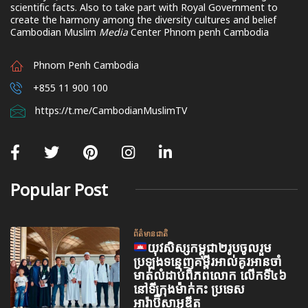
scientific facts. Also to take part with Royal Government to
create the harmony among the diversity cultures and belief
Cambodian Muslim
Media
Center Phnom penh Cambodia
Phnom Penh Cambodia
+855 11 900 100
https://t.me/CambodianMuslimTV
Popular Post
ព័ត៌មានជាតិ
យុវសិស្សកម្ពុជា២រូបចូលរួម
ប្រឡងទន្ទេញគម្ពីរអាល់គូរអានចាំ
មាត់លំដាប់ពិភពលោក លើកទី៤៦
នៅទីក្រុងម៉ាក់កះ ប្រទេស
អារ៉ាប៊ីសាអូឌីត