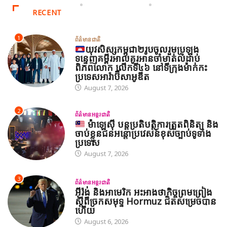
RECENT
1
ព័ត៌មានជាតិ
យុវសិស្សកម្ពុជា២រូបចូលរួមប្រឡង
ទន្ទេញគម្ពីរអាល់គូរអានចាំមាត់លំដាប់
ពិភពលោក លើកទី៤៦ នៅទីក្រុងម៉ាក់កះ
ប្រទេសអារ៉ាប៊ីសាអូឌីត
August 7, 2026
2
ព័ត៌មានអន្តរជាតិ
ម៉ាឡេស៊ី បន្តប្រតិបត្តិការត្រួតពិនិត្យ និង
ចាប់ខ្លួនជនអន្តោប្រវេសន៍ខុសច្បាប់ទូទាំង
ប្រទេស
August 7, 2026
3
ព័ត៌មានអន្តរជាតិ
អ៊ីរ៉ង់ និងអាមេរិក អះអាងថាកិច្ចព្រមព្រៀង
ស្តីពីច្រកសមុទ្ទ Hormuz ជិតសម្រេចបាន
ហើយ
August 6, 2026