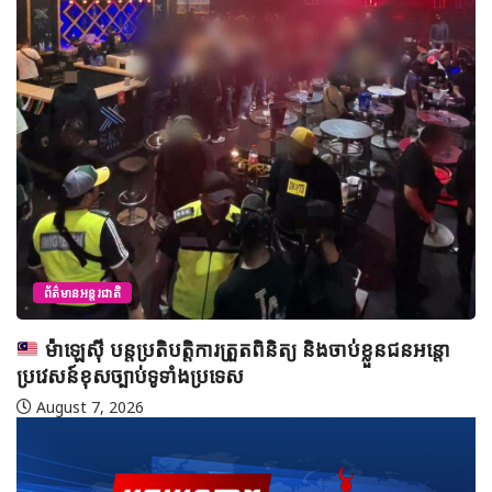
ព័ត៌មានអន្តរជាតិ
ម៉ាឡេស៊ី បន្តប្រតិបត្តិការត្រួតពិនិត្យ និងចាប់ខ្លួនជនអន្តោ
ប្រវេសន៍ខុសច្បាប់ទូទាំងប្រទេស
August 7, 2026