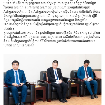
ប្រទេសទាំងពីរ ការផ្សព្វផ្សាយទេសចរណ៍រួមគ្នា ការជំរុញទស្សនកិច្ចថ្នាក់ដឹកនាំក្នុង
វិស័យទេសចរណ៍ និងការសិក្សាលទ្ធភាពរៀបចំជើងហោះហើរត្រង់រវាងទីក្រុង
Ashgabat-ភ្នំពេញ និង Ashgabat-សៀមរាប។ ទន្ទឹមនឹងនេះ ភាគីទាំងពីរ ក៏បាន
ពិភាក្សាអំពីការជំរុញការចុះហត្ថលេខាលើអនុស្សរណៈយោគយល់គ្នា (MoU) ស្តីពី
កិច្ចសហប្រតិបត្តិការទេសចរណ៍ រវាងក្រសួងទេសចរណ៍កម្ពុជា និងស្ថាប័ន
ទេសចរណ៍តួកម៉ានីស្ថាន ដើម្បីពង្រឹងកិច្ចសហប្រតិបត្តិការឱ្យកាន់តែមានប្រសិទ្ធភាព
ផងដែរ។
គួរបញ្ជាក់ផងដែរថា កម្ពុជា និងតួកម៉ានីស្ថាន បានបង្កើតទំនាក់ទំនងការទូតជាផ្លូវការ
តាំងពីឆ្នាំ១៩៩៥ ហើយក្នុងរយៈពេលចុងក្រោយនេះ ភាគីទាំងពីរបានបន្តពង្រឹងទំនាក់
ទំនង និងកិច្ចសហប្រតិបត្តិការលើវិស័យនានា រួមទាំងវិស័យទេសចរណ៍ផងដែរ។
ប្រភព៖ ក្រសួងទេសចរណ៍