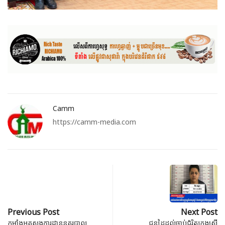
Camm
https://camm-media.com
Previous Post
Next Post
កម្លាំងអគ្គស្នងការដ្ឋាននគរបាល
ជនដៃដល់ចាប់ជំរិតក្មេងស្រី