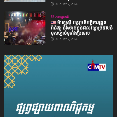
August 7, 2026
ព័ត៌មានអន្តរជាតិ
ម៉ាឡេស៊ី បន្តប្រតិបត្តិការត្រួត
ពិនិត្យ និងចាប់ខ្លួនជនអន្តោប្រវេសន៍
ខុសច្បាប់ទូទាំងប្រទេស
August 7, 2026