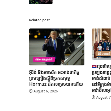
Related post
ព័ត៌មានជាតិ
ព័ត៌មានអន្តរជាតិ
យុវសិស្
អ៊ីរ៉ង់ និងអាមេរិក អះអាងថាកិច្ច
ប្រឡងទន្ទេ
ព្រមព្រៀងស្តីពីច្រកសមុទ្ទ
មាត់លំដា
Hormuz ជិតសម្រេចបានហើយ
នៅទីក្រុងម៉
អារ៉ាប៊ីសាអ
August 6, 2026
August 7
បត្តិការត្រួត