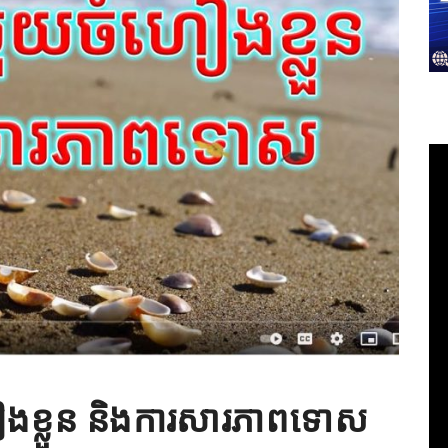
ៀងខ្លួន និងការសារភាពទោស