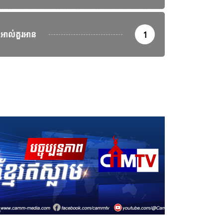
អាល់គួរអាន
1