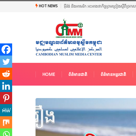
HOT NEWS
អ៊ីរ៉ង់ និងអាមេរិក អះអាងថាកិច្ចព្រមព្រៀងស្តីពី
HOME
ព័ត៌មានជាតិ
ព័ត៌មានអន្តរជាតិ