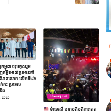
សកម្ពុជា២រូបចូលរួម
អ៊
ញគម្ពីរអាល់គូរអានចាំ
ព្
ប់ពិភពលោក លើកទី៤៦
H
ាក់កះ ប្រទេស
ូឌីត
ព័ត៌មានអន្តរជាតិ
, 2026
ម៉ាឡេស៊ី បន្តប្រតិបត្តិការត្រួត