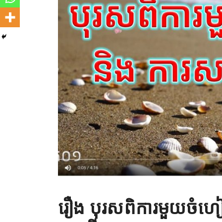
រឿង បុរសពិការមួយចំហ