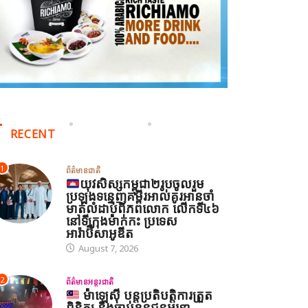
RECENT
ព័ត៌មានអន្តរជាតិ
1
ព័ត៌មានជាតិ
យុវសិស្សកម្ពុជា២រូបចូលរួម
ប្រឡងទន្ទេញគម្ពីរអាល់គូរអានចាំ
ីរ៉ង់ និងអាមេរិក អះអាងថាកិច្ច
មាត់លំដាប់ពិភពលោក លើកទី៤៦
រមព្រៀងស្តីពីច្រកសមុទ្ទ
នៅទីក្រុងម៉ាក់កះ ប្រទេស
ormuz ជិតសម្រេចបានហើយ
អារ៉ាប៊ីសាអូឌីត
August 7, 2026
August 6, 2026
2
ព័ត៌មានអន្តរជាតិ
ម៉ាឡេស៊ី បន្តប្រតិបត្តិការត្រួត
ពិនិត្យ និងចាប់ខ្លួនជនអន្តោ