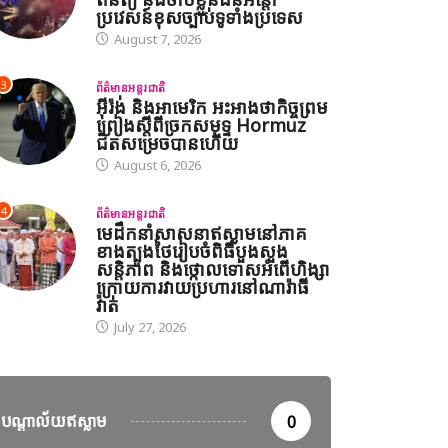
ប្រវេសន៍ខុសច្បាប់ទូទាំងប្រទេស
August 7, 2026
3
ព័ត៌មានអន្តរជាតិ
អ៊ីរ៉ង់ និងអាមេរិក អះអាងថាកិច្ចព្រម
ព្រៀងស្តីពីច្រកសមុទ្ទ Hormuz
ជិតសម្រេចបានហើយ
August 6, 2026
4
ព័ត៌មានអន្តរជាតិ
មេដឹកនាំសាសនាឥស្លាមនៅភាគ
ខាងត្បូងថៃរៀបចំពិធីបួងសួង
សន្តិភាព និងថ្កោលទោសអំពើហិង្សា
ក្រោយការវាយប្រហារនៅណារ៉ាធី
វ៉ាត់
July 27, 2026
បណ្តាល័យឥស្លាម
0