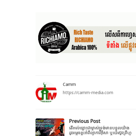
Camm
https://camm-media.com
Previous Post
តើអល់ឡោះជាម្ចាស់ទ្រង់មានបន្ទូលយ៉ាង
ដូចម្តេចខ្លះអំពីព្យាការីអ៊ីសា ឬយេស៊ូវគ្រីហ្ទ