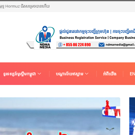
ច្រកសមុទ្ទ Hormuz ជិតសម្រេចបានហើយ
ទូរទស្សន៍មូស្លីមកម្ពុជា
បណ្តាល័យឥស្លាម
អំពីយើង
EN