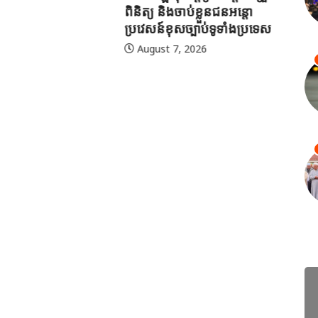
ពិនិត្យ និងចាប់ខ្លួនជនអន្តោ
ប្រវេសន៍ខុសច្បាប់ទូទាំងប្រទេស
August 7, 2026