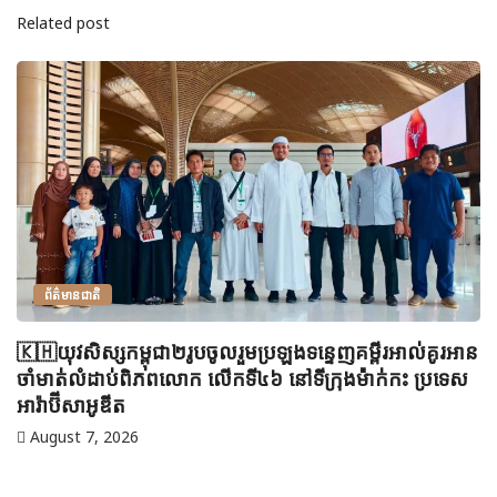
Related post
ព័ត៌មានជាតិ
🇰🇭យុវសិស្សកម្ពុជា២រូបចូលរួមប្រឡងទន្ទេញគម្ពីរអាល់គូរអាន
ចាំមាត់លំដាប់ពិភពលោក លើកទី៤៦ នៅទីក្រុងម៉ាក់កះ ប្រទេស
អារ៉ាប៊ីសាអូឌីត
August 7, 2026