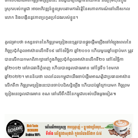
ស្រុករបស់កម្ពុជា អាចអភិវឌ្ឍន៍ខ្លួនស្របតាមការវិវត្តិនៃសភាពការណ៍នៅលើសកល
លោក និងបង្កើននូវភាពប្រកួតប្រជែងរបស់ខ្លួន។
គួរជម្រាបថា ទស្សនទាននៃកិច្ចព្រមព្រៀងនេះត្រូវបានផ្តួចផ្តើមឡើងនៅអំឡុងពេលនៃ
កិច្ចប្រជុំកំពូលអាស៊ានលើកទី១៩ នៅខែវិច្ឆិកា ឆ្នាំ២០១១ ហើយមួយឆ្នាំបន្ទាប់មក ត្រូវ
បានលើកយកមកពិភាក្សានៅក្នុងកិច្ចប្រជុំកំពូលអាស៊ានលើកទី២១ នៅខែវិច្ឆិកា
ឆ្នាំ២០១២ នៅរាជធានីភ្នំពេញ ហើយបានចូលជាធរមាន នៅថ្ងៃទី១ ខែមករា
ឆ្នាំ២០២២។ មានន័យថា ពេលដែលកម្ពុជាយើងចាប់ផ្តើមអាណត្តិជាប្រធានអាស៊ាន
លើកទី៣ កិច្ចព្រមព្រៀងនេះបានចាប់បដិសន្ធិឡើង ហើយដប់ឆ្នាំក្រោយមក កិច្ចព្រម
ព្រៀងនេះចូលជាធរមាន ខណៈនៅលើទឹកដីនៃកម្ពុជារបស់យើងម្តងទៀត៕