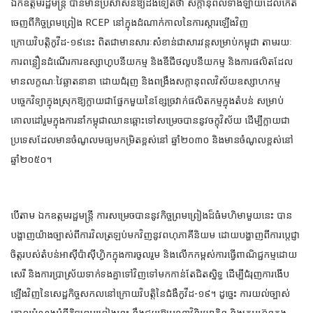
ឯកឧត្តមរដ្ឋមន្ត្រី បានមានប្រសាសន៍ឱ្យដឹងទៀតថា សក្តានុពលទាំងឡាយដែលកើត
ចេញពីកិច្ចព្រមព្រៀង RCEP នៅក្នុងដំណាក់កាលនៃការស្ដារឡើងវិញ
ក្រោយវិបត្តិកូវីដ-១៩នេះ ពិតជាមានសារៈសំខាន់ជាសារវន្តសម្រាប់កម្ពុជា តាមរយៈ
ការពន្លឿនដំណើរការឧស្សាហូបនីយកម្ម និងឌីជីថលូបនីយកម្ម និងការផលិតដែល
មានលក្ខណៈវៃឆ្លាតនានា ដោយជំរុញ និងពង្រឹងសក្តានុពលវិស័យឧស្សាហកម្ម
បច្ចេកវិទ្យាក្នុងស្រុកឱ្យក្លាយជាផ្នែកមួយនៃខ្សែច្រវាក់ផលិតកម្មក្នុងតំបន់ សម្រាប់
គោលដៅរួមក្នុងការនាំកម្ពុជាឈានឆ្ពោះទៅសម្រេចបាននូវចក្ខុវិស័យ ដើម្បីក្លាយជា
ប្រទេសដែលមានចំណូលមធ្យមកម្រិតខ្ពស់នៅ ឆ្នាំ២០៣០ និងមានចំណូលខ្ពស់នៅ
ឆ្នាំ២០៥០។
បើតាម ឯកឧត្តមរដ្ឋមន្ត្រី ការសម្រេចបាននូវកិច្ចព្រមព្រៀងដ៏ធំមហិមាមួយនេះ បាន
បង្ហាញយ៉ាងច្បាស់ពីការវិលត្រឡប់មកវិញនូវពហុភាគីនិយម ដោយបង្ហាញពីការប្តេជ្ញា
ចិត្តរបស់តំបន់អាស៊ីប៉ាស៊ីហ្វិកក្នុងការចូលរួម និងលើកកម្ពស់ការធ្វើពាណិជ្ជកម្មដោយ
សេរី និងការប្រាស្រ័យទាក់ទងគ្នាទៅវិញទៅមកកាន់តែជិតស្និទ្ធ ដើម្បីជំរុញការងើប
ឡើងវិញនៃសេដ្ឋកិច្ចសកលនៅក្រោយវិបត្តិនៃជំងឺកូវីដ-១៩។ ដូច្នេះ ការយល់ច្បាស់
គោលបំណងអំពីកិច្ចព្រមព្រៀងនេះ នឹងជួយឱ្យបណ្ដាវិនិយោគិន និងក្រុមហ៊ុនក្នុង