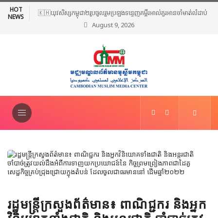
HOT
🇰🇭យុវសិស្សកម្ពុជា២រូបចូលរួមប្រឡងទន្ទេញគម្ពីរអាល់គូរអានចាំមាត់លំដាប់
NEWS
August 9, 2026
ពិភពលោក លើកទី៤៦ នៅទីក្រុងម៉ាក់កះ ប្រទេសអារ៉ាប៊ីសាអូឌីត
រដ្ឋមន្ត្រីក្រសួងព័ត៌មាន៖ ពាណិជ្ជករ និងអ្នក