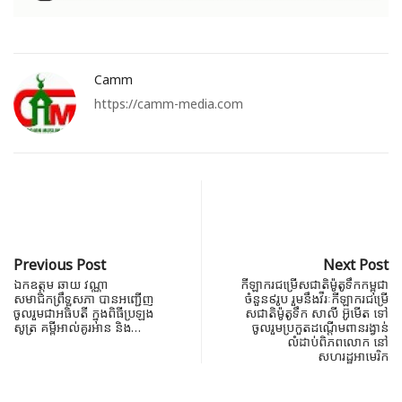
Camm
https://camm-media.com
Previous Post
Next Post
ឯកឧត្តម ឆាយ វណ្ណា
កីឡាករជម្រើសជាតិម៉ូតូទឹកកម្ពុជា
សមាជិកព្រឹទ្ឋសភា បាន​អញ្ជើញ
ចំនួន៩រូប រួមនឹងវីរៈកីឡាករជម្រើ
ចូលរួមជាអធិបតី ក្នុងពិធីប្រឡង
សជាតិម៉ូតូទឹក សាលី អ៊ូមើត ទៅ
សូត្រ​ គម្ពីអាល់គូរអាន​ និង​…
ចូលរួមប្រកួតដណ្តើមពានរង្វាន់
លំដាប់ពិភពលោក នៅ
សហរដ្ឋអាមេរិក