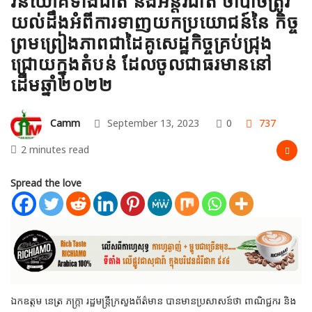
វិនិយោគទាំងជាតិ និងអន្តរជាតិ ចាំបាច់ត្រូវ
យល់ដឹងអំពីការទាញយកប្រយោជន៍នៃ កិច្ច
ព្រមព្រៀងភាពជាដៃគូសេដ្ឋកិច្ចគ្រប់ជ្រុង
ជ្រោយក្នុងតំបន់ ដែលចូលជាធរមាននៅ
ដើមឆ្នាំ២០២២
Camm
September 13, 2023
0
737
2 minutes read
Spread the love
ឯកឧត្តម នេត្រ ភក្ត្រា រដ្ឋមន្ត្រីក្រសួងព័ត៌មាន បានមានប្រសាសន៍ថា ពាណិជ្ជករ និង