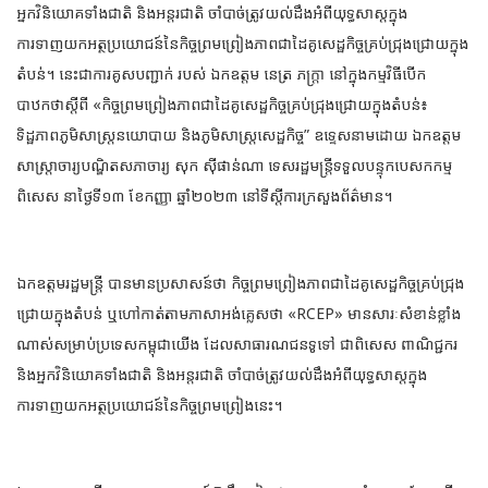
អ្នកវិនិយោគទាំងជាតិ និងអន្តរជាតិ ចាំបាច់ត្រូវយល់ដឹងអំពីយុទ្ធសាស្តក្នុង
ការទាញយកអត្ថប្រយោជន៍នៃកិច្ចព្រមព្រៀងភាពជាដៃគូសេដ្ឋកិច្ចគ្រប់ជ្រុង
ជ្រោយក្នុង
តំបន់។ នេះជាការគូសបញ្ជាក់ របស់ ឯកឧត្តម នេត្រ ភក្ត្រា នៅក្នុងកម្មវិធីបើក
បាឋកថាស្តីពី «កិច្ចព្រមព្រៀងភាពជាដៃគូសេដ្ឋកិច្ចគ្រប់ជ្រុងជ្រោយក្នុងតំបន់៖
ទិដ្ឋភាពភូមិសាស្ត្រនយោបាយ និងភូមិសាស្ត្រសេដ្ឋកិច្ច” ឧទ្ទេសនាមដោយ ឯកឧត្តម
សាស្ត្រាចារ្យបណ្ឌិតសភាចារ្យ សុក ស៊ីផាន់ណា ទេសរដ្ឋមន្ត្រីទទួលបន្ទុកបេសកកម្ម
ពិសេស នាថ្ងៃទី១៣ ខែកញ្ញា ឆ្នាំ២០២៣ នៅទីស្ដីការក្រសួងព័ត៌មាន។
ឯកឧត្តមរដ្ឋមន្ត្រី បានមានប្រសាសន៍ថា កិច្ចព្រមព្រៀងភាពជាដៃគូសេដ្ឋកិច្ចគ្រប់ជ្រុង
ជ្រោយក្នុងតំបន់ ឬហៅកាត់តាមភាសាអង់គ្លេសថា «RCEP» មានសារៈសំខាន់ខ្លាំង
ណាស់សម្រាប់ប្រទេសកម្ពុជាយើង ដែលសាធារណជនទូទៅ ជាពិសេស ពាណិជ្ជករ
និងអ្នកវិនិយោគទាំងជាតិ និងអន្តរជាតិ ចាំបាច់ត្រូវយល់ដឹងអំពីយុទ្ធសាស្តក្នុង
ការទាញយកអត្ថប្រយោជន៍នៃកិច្ចព្រមព្រៀងនេះ។