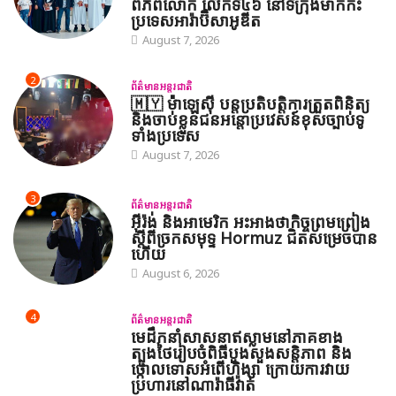
ពិភពលោក លើកទី៤៦ នៅទីក្រុងម៉ាក់កះ
ប្រទេសអារ៉ាប៊ីសាអូឌីត
August 7, 2026
2
ព័ត៌មានអន្តរជាតិ
🇲🇾 ម៉ាឡេស៊ី បន្តប្រតិបត្តិការត្រួតពិនិត្យ
និងចាប់ខ្លួនជនអន្តោប្រវេសន៍ខុសច្បាប់ទូ
ទាំងប្រទេស
August 7, 2026
3
ព័ត៌មានអន្តរជាតិ
អ៊ីរ៉ង់ និងអាមេរិក អះអាងថាកិច្ចព្រមព្រៀង
ស្តីពីច្រកសមុទ្ទ Hormuz ជិតសម្រេចបាន
ហើយ
August 6, 2026
4
ព័ត៌មានអន្តរជាតិ
មេដឹកនាំសាសនាឥស្លាមនៅភាគខាង
ត្បូងថៃរៀបចំពិធីបួងសួងសន្តិភាព និង
ថ្កោលទោសអំពើហិង្សា ក្រោយការវាយ
ប្រហារនៅណារ៉ាធីវ៉ាត់