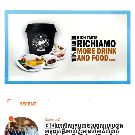
RECENT
1
ព័ត៌មានជាតិ
🇰🇭យុវសិស្សកម្ពុជា២រូបចូលរួមប្រឡង
ទន្ទេញគម្ពីរអាល់គូរអានចាំមាត់លំដាប់