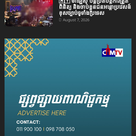
🇲🇾 ម៉ាឡេស៊ី បន្តប្រតិបត្តិការត្រួត
ពិនិត្យ និងចាប់ខ្លួនជនអន្តោប្រវេសន៍
ខុសច្បាប់ទូទាំងប្រទេស
August 7, 2026