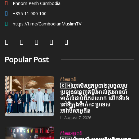
Phnom Penh Cambodia
+855 11 900 100
https://t.me/CambodianMuslimTV
Popular Post
ព័ត៌មានជាតិ
🇰🇭យុវសិស្សកម្ពុជា២រូបចូលរួម
ប្រឡងទន្ទេញគម្ពីរអាល់គូរអានចាំ
មាត់លំដាប់ពិភពលោក លើកទី៤៦
នៅទីក្រុងម៉ាក់កះ ប្រទេស
អារ៉ាប៊ីសាអូឌីត
August 7, 2026
ព័ត៌មានអន្តរជាតិ