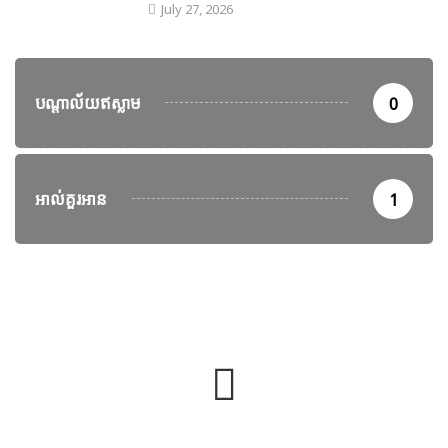
July 27, 2026
បណ្តាល័យឥស្លាម
0
អាល់គួរអាន
1