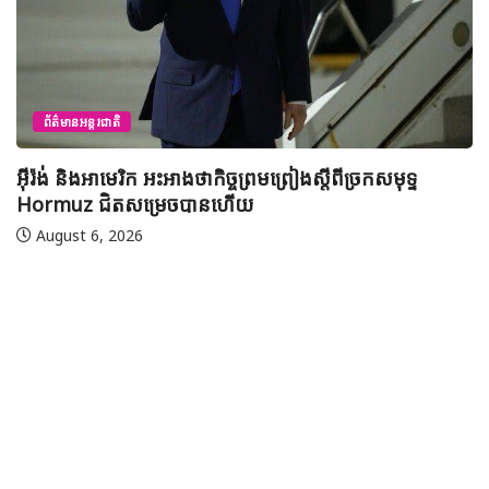
ព័ត៌មានជាតិ
យុវសិស្សកម្ពុជា២រូបចូលរួមប្រឡងទន្ទេញគម្ពីរអាល់គូរអានចាំ
មាត់លំដាប់ពិភពលោក លើកទី៤៦ នៅទីក្រុងម៉ាក់កះ ប្រទេស
អារ៉ាប៊ីសាអូឌីត
August 7, 2026