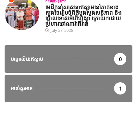
4
ព័ត៌មានអន្តរជាតិ
មេដឹកនាំសាសនាឥស្លាមនៅភាគខាង
ត្បូងថៃរៀបចំពិធីបួងសួងសន្តិភាព និង
ថ្កោលទោសអំពើហិង្សា ក្រោយការវាយ
ប្រហារនៅណារ៉ាធីវ៉ាត់
July 27, 2026
បណ្តាល័យឥស្លាម
0
អាល់គួរអាន
1