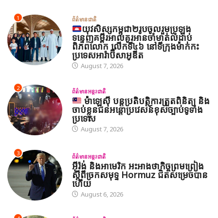
1
ព័ត៌មានជាតិ
យុវសិស្សកម្ពុជា២រូបចូលរួមប្រឡង
ទន្ទេញគម្ពីរអាល់គូរអានចាំមាត់លំដាប់
ពិភពលោក លើកទី៤៦ នៅទីក្រុងម៉ាក់កះ
ប្រទេសអារ៉ាប៊ីសាអូឌីត
August 7, 2026
2
ព័ត៌មានអន្តរជាតិ
ម៉ាឡេស៊ី បន្តប្រតិបត្តិការត្រួតពិនិត្យ និង
ចាប់ខ្លួនជនអន្តោប្រវេសន៍ខុសច្បាប់ទូទាំង
ប្រទេស
August 7, 2026
3
ព័ត៌មានអន្តរជាតិ
អ៊ីរ៉ង់ និងអាមេរិក អះអាងថាកិច្ចព្រមព្រៀង
ស្តីពីច្រកសមុទ្ទ Hormuz ជិតសម្រេចបាន
ហើយ
August 6, 2026