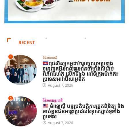
RECENT
1
ព័ត៌មានជាតិ
យុវសិស្សកម្ពុជា២រូបចូលរួមប្រឡង
ទន្ទេញគម្ពីរអាល់គូរអានចាំមាត់លំដាប់
ពិភពលោក លើកទី៤៦ នៅទីក្រុងម៉ាក់កះ
ប្រទេសអារ៉ាប៊ីសាអូឌីត
August 7, 2026
2
ព័ត៌មានអន្តរជាតិ
ម៉ាឡេស៊ី បន្តប្រតិបត្តិការត្រួតពិនិត្យ និង
ចាប់ខ្លួនជនអន្តោប្រវេសន៍ខុសច្បាប់ទូទាំង
ប្រទេស
August 7, 2026