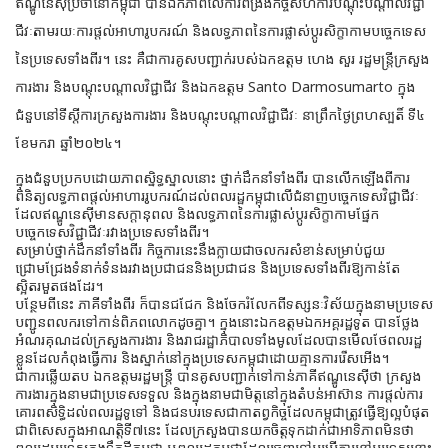
ឥណ្ឌូនេស៊ីប្រចាំនៅកម្ពុជា បានឯកភាពលើការពង្រឹងកិច្ចសហការបណ្តុះបណ្តាលវិជ្ជា
ជីវៈតាមរយៈការផ្តល់អាហារូបករណ៍ និងលទ្ធភាព
នៃការផ្លាស់ប្តូរសិក្ខាកាមបច្ចេកទេស
នៃប្រទេសទាំងពីរ។ នេះ គឺជាការគូសបញ្ជាក់របស់ឯកឧត្តម ហេង សួរ រដ្ឋមន្ត្រីក្រសួង
ការងារ និងបណ្តុះបណ្តាលវិជ្ជាជីវ និងឯកឧត្តម Santo Darmosumarto ក្នុង
ជំនួបនៅទីស្តីការក្រសួងការងារ និងបណ្តុះបណ្តាលវិជ្ជាជីវៈ នាព្រឹកថ្ងៃព្រហស្បតិ៍ ទី៤
ខែមករា ឆ្នាំ២០២៤។
ក្នុងជំនួបប្រកបដោយភាពស្និទ្ធស្នាលនោះ ថ្នាក់ដឹកនាំទាំងពីរ បានលើកឡើងពីការ
ពិនិត្យលទ្ធភាពផ្តល់អាហាររូបករណ៍ដល់ពលរដ្ឋកម្ពុជាលើជំនាញបច្ចេកទេសវិជ្ជាជីវៈ
ដែលឥណ្ឌូនេស៊ីមានសក្តានុពល និងលទ្ធភាពនៃការផ្លាស់ប្តូរសិក្ខាកាមផ្នែក
បច្ចេកទេសវិជ្ជាជីវៈរវាងប្រទេសទាំងពីរ។
សម្រាប់ថ្នាក់ដឹកនាំទាំងពីរ កិច្ចការនេះនឹងក្លាយជាចលករសំខាន់សម្រាប់ជួយ
ជ្រោមជ្រែងទំនាក់ទំនងរវាងប្រជាជននិងប្រជាជន និងប្រទេសទាំងពីរឱ្យកាន់តែ
ស្អិតរមួតផងដែរ។
បន្ថែមពីនេះ ភាគីទាំងពីរ ក៏បានជជែក និងចែករំលែកពីទស្សនៈវិស័យក្នុងនាមប្រទេស
បញ្ជូនពលករទៅកាន់ពិភពលោកដូចគ្នា។ ក្នុងនោះឯកឧត្តមឯកអគ្គរដ្ឋទូត បានថ្លែង
អំណរគុណដល់ក្រសួងការងារ និងរាជរដ្ឋាភិបាលទាំងមូលដែលបានមើលថែពលរដ្ឋ
ខ្លួនដែលកំពុងធ្វើការ និងស្នាក់នៅក្នុងប្រទេសកម្ពុជាដោយគ្មានការរើសអើង។
ជាការឆ្លើយតប ឯកឧត្តមរដ្ឋមន្ត្រី បានគូសបញ្ជាក់ទៅកាន់ភាគីឥណ្ឌូនេស៊ីថា ក្រសួង
ការងារក្នុងនាមជាប្រទេសទទួល និងក្នុងនាមជាមិត្តនៅក្នុងតំបន់អាស៊ាន ការផ្តល់ការ
គោរពសិទ្ធិដល់ពលរដ្ឋទូទៅ និងជនបរទេសជាកាតព្វកិច្ចដែលកម្ពុជាត្រូវធ្វើឱ្យល្អបំផុត
ជាពិសេសក្នុងអាណត្តិទី៧នេះ ដែលក្រសួងបានយកចិត្តទុកដាក់ជាអាទិភាពមិនថា
ពលរដ្ឋបរទេសក្នុងទឹកដីកម្ពុជា ឬពលរដ្ឋកម្ពុជាដែលចេញទៅបម្រើការនៅបរទេសនោះ