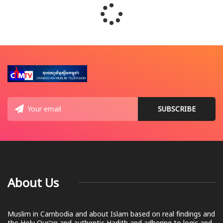
About Us
Muslim in Cambodia and about Islam based on real findings and
the Holy Qur’an and authentic Hadith and adhering to logic and