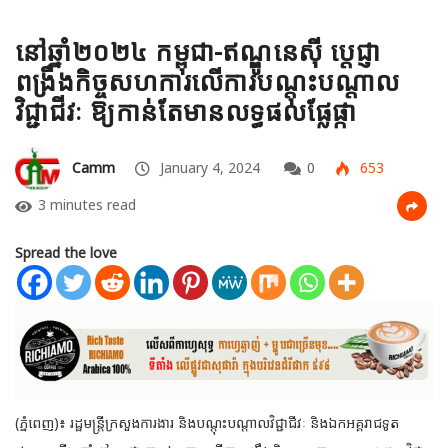
នៅឆ្នាំ២០២៤ កម្ពុជា-ឥណ្ឌូនេស៊ី ប្តេជ្ញា
ពង្រឹងកិច្ចសហការលើការបណ្តុះបណ្តាល
វិជ្ជាជីវៈ ឱ្យកាន់តែមានលទ្ធផលផ្លែផ្កា
Camm
January 4, 2024
0
653
3 minutes read
Spread the love
(ភ្នំពេញ)៖ រដ្ឋមន្ត្រីក្រសួងការងារ និងបណ្តុះបណ្តាលវិជ្ជាជីវៈ និងឯកអគ្គរាជទូត