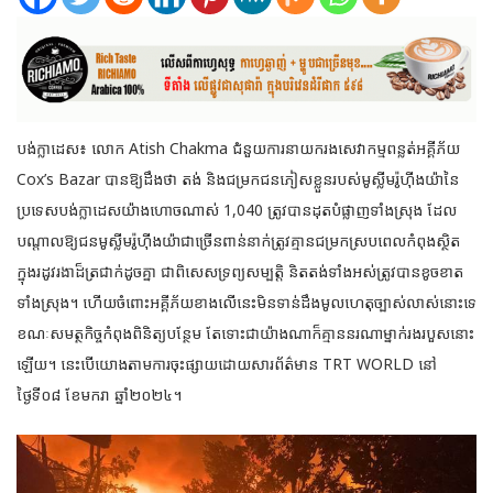
បង់ក្លាដេស៖ លោក Atish Chakma ជំនួយការនាយករងសេវាកម្មពន្លត់អគ្គីភ័យ
Cox’s Bazar បានឱ្យដឹងថា តង់ និងជម្រកជនភៀសខ្លួនរបស់មូស្លីមរ៉ូហ៊ីងយ៉ានៃ
ប្រទេសបង់ក្លាដេសយ៉ាងហោចណាស់ 1,040 ត្រូវ
បានដុតបំផ្លាញទាំងស្រុង ដែល
បណ្តាលឱ្យជនមូស្លីមរ៉ូហ៊ីងយ៉ាជាច្រើនពាន់នាក់ត្រូវគ្មានជម្រកស្របពេលកំពុងស្ថិត
ក្នុងរដូវរងាដ៏ត្រជាក់ដូចគ្នា ជាពិសេសទ្រព្យសម្បត្តិ និតតង់ទាំងអស់ត្រូវបានខូចខាត
ទាំងស្រុង។ ហើយចំពោះអគ្គីភ័យខាងលើនេះមិនទាន់ដឹងមូលហេតុច្បាស់លាស់នោះទេ
ខណៈសមត្ថកិច្ចកំពុងពិនិត្យបន្ថែម តែទោះជាយ៉ាងណាក៏គ្មាននរណាម្នាក់រងរបួសនោះ
ឡើយ។ នេះបើយោងតាមការចុះផ្សាយដោយសារព័ត៌មាន TRT WORLD នៅ
ថ្ងៃទី០៨ ខែមករា ឆ្នាំ២០២៤។