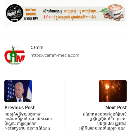
Camm
https://camm-media.com
Previous Post
Next Post
ការស្ទង់មតិមួយបង្ហាញថា
តង់ជាង១០០០នៅក្នុងជំរុំរបស់
ប្រជាជនអ៉ីស្រាអែល ១៥ភាគរយ
មូស្លីមរ៉ូហ៊ីងយ៉ានៃប្រទេស
ប៉ុណ្ណោះ គាំទ្រឲ្យលោក
បង់ក្លាដេស ត្រូវបាន
Netanyahu បន្តកាន់តំណែង
អគ្គីភ័យឆាបឆេះទាំងស្រុង ខណៈ