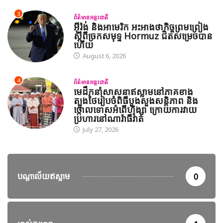
3
ព័ត៌មានអន្តរជាតិ
អ៊ីរ៉ង់ និងអាមេរិក អះអាងថាកិច្ចព្រមព្រៀង
ស្តីពីច្រកសមុទ្ទ Hormuz ជិតសម្រេចបាន
ហើយ
August 6, 2026
4
ព័ត៌មានអន្តរជាតិ
មេដឹកនាំសាសនាឥស្លាមនៅភាគខាង
ត្បូងថៃរៀបចំពិធីបួងសួងសន្តិភាព និង
ថ្កោលទោសអំពើហិង្សា ក្រោយការវាយ
ប្រហារនៅណារ៉ាធីវ៉ាត់
July 27, 2026
បណ្តាល័យឥស្លាម
0