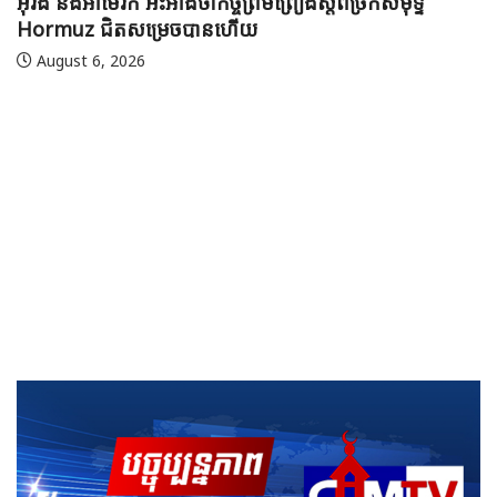
អារ៉ាប៊ីសាអូឌីត
August 7, 2026