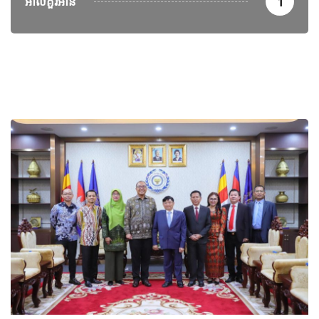
អាល់គួរអាន
1