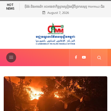
HOT
មេដឹកនាំសាសនាឥស្លាមនៅភាគខាងត្បូងថៃរៀបចំពិធីបួងសួងសន្តិភាព និងថ្កោល
NEWS
August 7, 2026
ទោសអំពើហិង្សា ក្រោយការវាយប្រហារនៅណារ៉ាធីវ៉ាត់