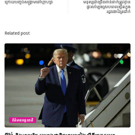
ក្រោយបញ្ចប់សង្រ្គាមនៅហ្គាហ្សា
មនុស្សជាច្រើនពាន់នាក់ត្រូវគ្មាន
ផ្ទះសម្បែងស្របពេលស្ថិតក្នុង
រដូវរងាដ៏ត្រជាក់
Related post
ព័ត៌មានជាតិ
យុវសិស្សកម្ពុជា២រូបចូលរួមប្រឡងទន្ទេញគម្ពីរអាល់គូរអានចាំ
មាត់លំដាប់ពិភពលោក លើកទី៤៦ នៅទីក្រុងម៉ាក់កះ ប្រទេស