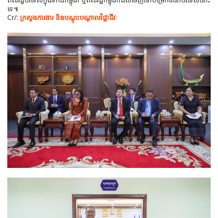
ទេ៕
Cr/:
ក្រសួងការងារ និងបណ្តុះបណ្តាលវិជ្ជាជីវៈ