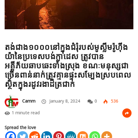
តង់ជាង១០០០នៅក្នុងជំរុំរបស់មូស្លីមរ៉ូហ៊ីង
យ៉ានៃប្រទេសបង់ក្លាដេស ត្រូវបាន
អគ្គីភ័យឆាបឆេះទាំងស្រុង ខណៈមនុស្សជា
ច្រើនពាន់នាក់ត្រូវគ្មានផ្ទះសម្បែងស្របពេល
ស្ថិតក្នុងរដូវរងាដ៏ត្រជាក់
Camm
January 8, 2024
0
536
1 minute read
Spread the love