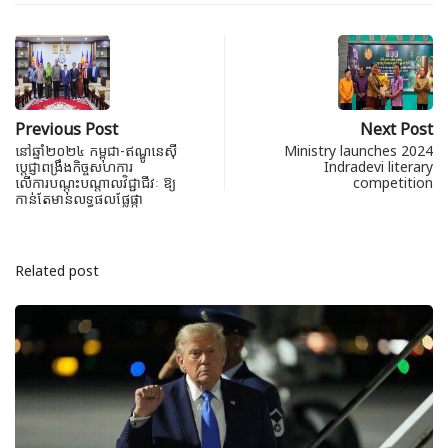
Previous Post
Next Post
នៅឆ្នាំ២០២៤ កម្ពុជា-ឥណ្ឌូនេស៊ី
Ministry launches 2024
ប្តេជ្ញាពង្រឹងកិច្ចសហការ
Indradevi literary
លើការបណ្តុះបណ្តាលវិជ្ជាជីវៈ ឱ្យ
competition
កាន់តែមានលទ្ធផលផ្លែផ្កា
Related post