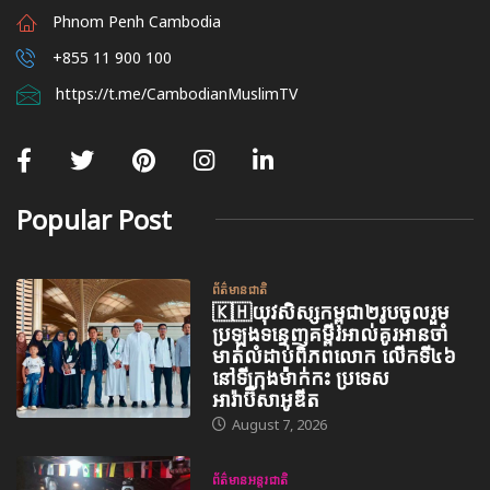
Phnom Penh Cambodia
+855 11 900 100
https://t.me/CambodianMuslimTV
Popular Post
ព័ត៌មានជាតិ
🇰🇭យុវសិស្សកម្ពុជា២រូបចូលរួម
ប្រឡងទន្ទេញគម្ពីរអាល់គូរអានចាំ
មាត់លំដាប់ពិភពលោក លើកទី៤៦
នៅទីក្រុងម៉ាក់កះ ប្រទេស
អារ៉ាប៊ីសាអូឌីត
August 7, 2026
ព័ត៌មានអន្តរជាតិ