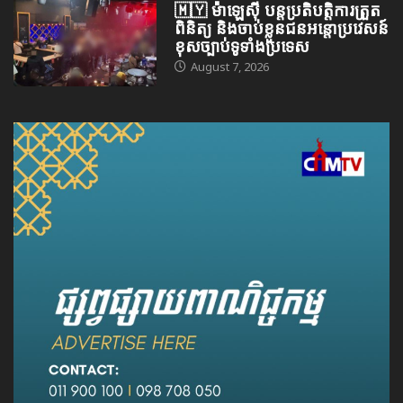
🇲🇾 ម៉ាឡេស៊ី បន្តប្រតិបត្តិការត្រួត
ពិនិត្យ និងចាប់ខ្លួនជនអន្តោប្រវេសន៍
ខុសច្បាប់ទូទាំងប្រទេស
August 7, 2026