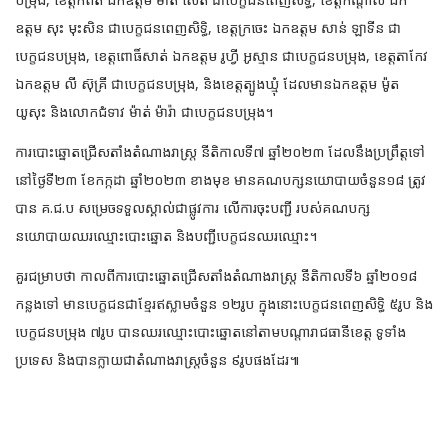
ឧត្តម សុះ មុះសិន ជាបេក្ខជនពេញសិទ្ធិ, ខេត្តក្រចេះ ឯកឧត្តម សាន់ ឡាទីន ជា
បេក្ខជនបម្រុង, ខេត្តពោធិ៍សាត់ ឯកឧត្តម រូហ្វី អូស្មាន ជាបេក្ខជនបម្រុង, ខេត្តតាកែវ
ឯកឧត្តម លី ស៊ុគ្រី ជាបេក្ខជនបម្រុង, និងខេត្តត្បូងឃ្មុំ ដែលមានឯកឧត្តម ម៉ូត
យូសុះ និងលោកជំទាវ ម៉ាត់ ម៉ារ៉ា ជាបេក្ខជនបម្រុង។
ការបោះឆ្នោតជ្រើសតាំងតំណាងរាស្ត្រ នីតិកាលទី៧ ឆ្នាំ២០២៣ ដែលនឹងប្រព្រឹត្តទៅ
នៅថ្ងៃទី២៣ ខែកក្កដា ឆ្នាំ២០២៣ ខាងមុខ មានគណបក្សនយោបាយចំនួន១៨ ត្រូវ
បាន គ.ជ.ប សម្រេចទទួលស្គាល់ជាផ្លូវការ លើការចុះបញ្ជី របស់គណបក្ស
នយោបាយឈរឈ្មោះបោះឆ្នោត និងបញ្ជីបេក្ខជនឈរឈ្មោះ។
គួរជម្រាបថា កាលពីការបោះឆ្នោតជ្រើសតាំងតំណាងរាស្ត្រ នីតិកាលទី៦ ឆ្នាំ២០១៨
កន្លងទៅ មានបេក្ខជនជាខ្មែរឥស្លាមចំនួន ១២រូប ក្នុងនោះបេក្ខជនពេញសិទ្ធិ ៥រូប និង
បេក្ខជនបម្រុង ៧រូប បានឈរឈ្មោះបោះឆ្នោតនៅតាមបណ្តារាជធានីខេត្ត ទូទាំង
ប្រទេស និងបានក្លាយជាតំណាងរាស្ត្រចំនួន ៩រូបផងដែរ៕