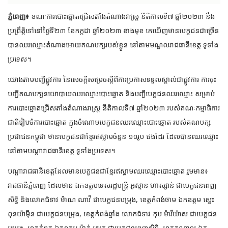
ភ្នំពេញ៖
ខណៈការបោះឆ្នោតជ្រើសតាំងតំណាងរាស្ត្រ នីតិកាលទី៧ ឆ្នាំ២០២៣ នឹង
ប្រព្រឹត្តិទៅនៅថ្ងៃទី២៣ ខែកក្កដា ឆ្នាំ២០២៣ ខាងមុខ គេឃើញមានបេក្ខជនជាច្រើន
បានឈរឈ្មោះតំណាងអោយគណបក្សរបស់ខ្លួន នៅតាមមណ្ឌលរាជធានីខេត្ត
ទូទាំង
ប្រទេស។
យោងតាមបញ្ជីផ្លូវការ នៃសេចក្តីសម្រេចស្តីពីការប្រកាសទទួលស្គាល់ជាផ្លូវការ ការចុះ
បញ្ជីគណបក្សនយោបាយឈរឈ្មោះបោះឆ្នោត និងបញ្ជីបេក្ខជនឈរឈ្មោះ សម្រាប់
ការបោះឆ្នោតជ្រើសតាំងតំណាងរាស្ត្រ នីតិកាលទី៧ ឆ្នាំ២០២៣ របស់គណៈកម្មាធិការ
ជាតិរៀបចំការបោះឆ្នោត ក្នុងចំណោមបេក្ខជនឈរឈ្មោះបោះឆ្នោត របស់គណបក្ស
ប្រជាជនកម្ពុជា មានបេក្ខជនជាខ្មែរឥស្លាមចំនួន ១១រូប ផងដែរ ដែលបានឈរឈ្មោះ
នៅតាមបណ្តារាជធានីខេត្ត ទូទាំងប្រទេស។
បណ្តារាជធានីខេត្តដែលមានបេក្ខជនជាខ្មែរឥស្លាមឈរឈ្មោះបោះឆ្នោត រួមមាន៖
រាជធានីភ្នំពេញ ដែលមាន ឯកឧត្តមទេសរដ្ឋមន្ត្រី អូស្មាន ហាស្សាន់ ជាបេក្ខជនពេញ
សិទ្ធិ និងលោកជំទាវ ម៉ាណ ណាវី ជាបេក្ខជនបម្រុង, ខេត្តកំពង់ចាម ឯកឧត្តម ស្លេះ
ពុនយ៉ាម៉ីន ជាបេក្ខជនបម្រុង, ខេត្តកំពង់ឆ្នាំង លោកជំទាវ កុប ម៉ារីយ៉ាស ជាបេក្ខជន
បម្រុង, ខេត្តកំពត ឯកឧត្តម ម៉ាត់ សេត ជាបេក្ខជនពេញសិទ្ធិ, ខេត្តកណ្តាល ឯក