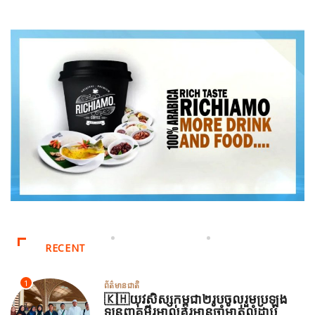
RECENT
1
ព័ត៌មានជាតិ
🇰🇭យុវសិស្សកម្ពុជា២រូបចូលរួមប្រឡង
ទន្ទេញគម្ពីរអាល់គូរអានចាំមាត់លំដាប់