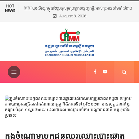
HOT
🇰🇭យុវសិស្សកម្ពុជា២រូបចូលរួមប្រឡងទន្ទេញគម្ពីរអាល់គូរអានចាំមាត់លំដាប់
NEWS
August 8, 2026
ពិភពលោក លើកទី៤៦ នៅទីក្រុងម៉ាក់កះ ប្រទេសអារ៉ាប៊ីសាអូឌីត
ក្នុងចំណោមបេក្ខជនឈរឈ្មោះបោះឆ្នោត