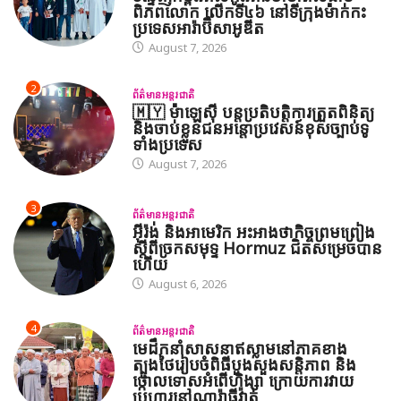
ពិភពលោក លើកទី៤៦ នៅទីក្រុងម៉ាក់កះ
ប្រទេសអារ៉ាប៊ីសាអូឌីត
August 7, 2026
2
ព័ត៌មានអន្តរជាតិ
🇲🇾 ម៉ាឡេស៊ី បន្តប្រតិបត្តិការត្រួតពិនិត្យ
និងចាប់ខ្លួនជនអន្តោប្រវេសន៍ខុសច្បាប់ទូ
ទាំងប្រទេស
August 7, 2026
3
ព័ត៌មានអន្តរជាតិ
អ៊ីរ៉ង់ និងអាមេរិក អះអាងថាកិច្ចព្រមព្រៀង
ស្តីពីច្រកសមុទ្ទ Hormuz ជិតសម្រេចបាន
ហើយ
August 6, 2026
4
ព័ត៌មានអន្តរជាតិ
មេដឹកនាំសាសនាឥស្លាមនៅភាគខាង
ត្បូងថៃរៀបចំពិធីបួងសួងសន្តិភាព និង
ថ្កោលទោសអំពើហិង្សា ក្រោយការវាយ
ប្រហារនៅណារ៉ាធីវ៉ាត់