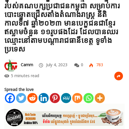
របស់គណបក្សប្រជាជនកម្ពុជា សម្រាប់ការ
បោះឆ្នោតជ្រើសតាំងតំណាងរាស្ត្រ នីតិ
កាលទី៧ ឆ្នាំ២០២៣ មានបេក្ខជនជាខ្មែរ
ឥស្លាមចំនួន ១១រូបផងដែរ ដែលបានឈរ
ឈ្មោះនៅតាមបណ្តារាជធានីខេត្ត ទូទាំង
ប្រទេស
Camm
July 4, 2023
0
783
5 minutes read
Spread the love