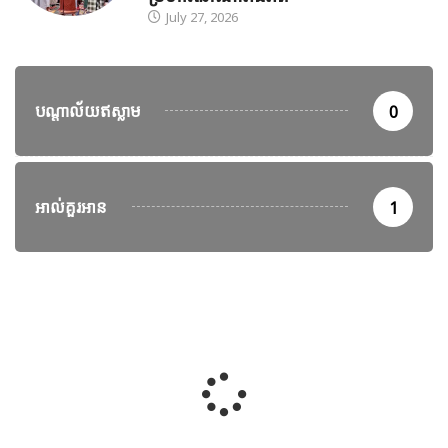
July 27, 2026
បណ្តាល័យឥស្លាម
0
អាល់គួរអាន
1