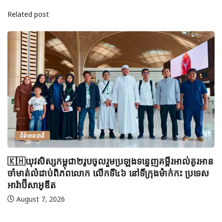
Related post
ព័ត៌មានជាតិ
🇰🇭យុវសិស្សកម្ពុជា២រូបចូលរួមប្រឡងទន្ទេញគម្ពីរអាល់គូរអាន
ចាំមាត់លំដាប់ពិភពលោក លើកទី៤៦ នៅទីក្រុងម៉ាក់កះ ប្រទេស
អារ៉ាប៊ីសាអូឌីត
August 7, 2026